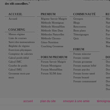
des télé-conseillers."
ACCUEIL
PREMIUM
COMMUNAUTÉ
RU
Accueil
Régime Savoir Maigrir
Groupes
Min
Méthode Montignac
Blogs
Nut
Méthode MentalSlim
Rencontres
Cui
COACHING
Méthode Slim Data
Bons plans
Psy
Menus régime
Méthodes Naturelles
Témoignages
For
Liste de courses
Méthode Chrono-
Quiz
Gro
Suivi des mensurations
Géno-Nutrition
Ma
Réglette de régime
Coaching Grossesse
Bea
FORUM
Exercices physiques
Compteur de calories
Forum minceur
FORUM PREMIUM
DO
Calcul poids idéal
Forum cuisine
Calcul IMC
Forum Savoir Maigrir
Forum grossesse
Dos
Courbe de poids
Forum Montignac
Forum maman bébé
Dos
Calcul IMG
Forum MentalSlim
Forum psycho
Dos
Grossesse mois par
Forum SLIM data
Forum forme santé
Dos
mois
Forum beauté
san
Forum communauté
Dos
Dos
Dos
accueil
plan du site
envoyer à une amie
témoigna