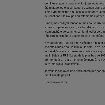
gentilles et que la porte était toujours ouverte 
été malade toute la semaine, c'est mon grand ch
il était vraiment très ému et a failli pleurer ! Je
de réactions ! Je n'ai pas pu retenir mes larmes e
Sinon, mercredi j'ai rencontré mes nouveaux collè
a beaucoup de français, ça a l'air d'être un gro
vraiment hâte de commencer lundi et j'espère q
réussirai à m'intégrer tout en restant moi-même 
Niveau régime, tout va bien ! J'écoute ma faim, 
assiettes que ce soit le midi ou le soir. Je n'ai 
lundi) et j'ai été à la danse mercredi soir, ce qu
matin j'étais à
75.9
! Le poids le plus bas de 2018
dernier déjà et j'étais même allée jusqu'à 73 ! 
faire, mais je suis optimiste !
Je vous laisse avec une petite photo des cadea
hier ! J'ai été gâtée !
Bon week-end ! :)