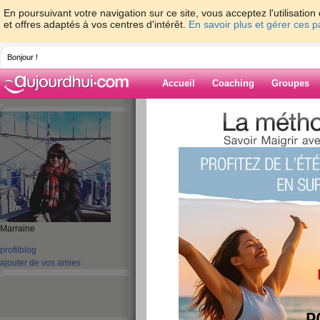
En poursuivant votre navigation sur ce site, vous acceptez l'utilisati
et offres adaptés à vos centres d'intérêt.
En savoir plus et gérer ces 
Bonjour !
Accueil
Coaching
Groupes
Accueil
>
espaces
>
Wild-Honey17
> Rés
Blog de Wild-H
aide blog
Résumé de la sem
publié le 03/02/2018 à 13:29
Marraine
profil
blog
ajouter de vos amies