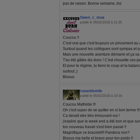
pas de raison. Bonne semaine, biz
Gwen_c_moa
publié le 05/02/2018 à 11:35
Coucou !!
C'est vrai que c'est toujours un pincement au 
Surtout quand les collègues sont sympas et q
Mais une nouvelle aventure démarre et ça va ê
T'as été gâtée dis donc ! C'est chouette ces pet
Et pour le régime, tu tiens le coup et la bala
surtout ;)
Bisous
runandsmile
publié le 05/02/2018 à 10:16
Coucou Mathilde !!!
Oh c'est super de se quitter en si bon terme !!!
Ca devait etre très émouvant oui !
j'espère que le week end a été bon et que su
ton nouveau travail s'est bien passé !!
Magnifique ce bracelet!!! Pandora non?
Bisous ma belle et bravo pour ton poids !!