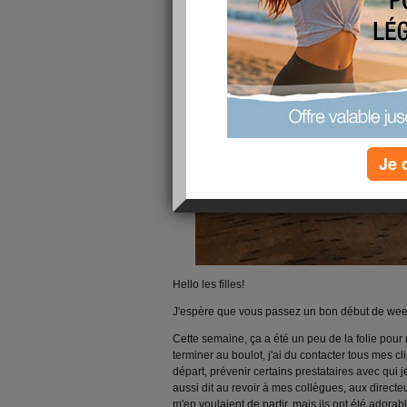
Je 
Hello les filles!
J'espère que vous passez un bon début de wee
Cette semaine, ça a été un peu de la folie pour
terminer au boulot, j'ai du contacter tous mes 
départ, prévenir certains prestataires avec qui je
aussi dit au revoir à mes collègues, aux directeur
m'en voulaient de partir, mais ils ont été adorab