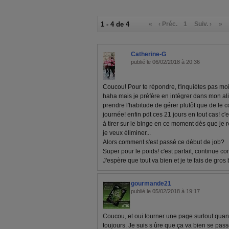
1 - 4 de 4
«
‹ Préc.
1
Suiv. ›
»
Catherine-G
publié le 06/02/2018 à 20:36
Coucou! Pour te répondre, t'inquiètes pas moi 
haha mais je préfère en intégrer dans mon al
prendre l'habitude de gérer plutôt que de le 
journée! enfin pdt ces 21 jours en tout cas! c'
à tirer sur le binge en ce moment dès que je r
je veux éliminer...
Alors comment s'est passé ce début de job?
Super pour le poids! c'est parfait, continue c
J'espère que tout va bien et je te fais de gros 
gourmande21
publié le 05/02/2018 à 19:17
Coucou, et oui tourner une page surtout quan
toujours. Je suis s ûre que ça va bien se passe