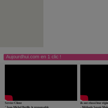
Aujourdhui.com en 1 clic !
Service Client
ils ont réussi leur rég
"Jean-Michel Berille, le responsable
- Méthode Savoir Maig