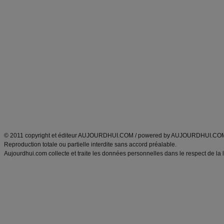
Forum minceur
Forum cuisine
Commencer un régime
boissons, vins et cocktails
Alimentation équilibrée et nutrition
astuces et bons plans
Minceur
Recette cuisine
exercices physiques
recette facile
produits minceur
Recette poulet
Tags
:
ventre plat
|
maigrir des fesses
|
abdominaux
|
régime américain
|
régime mayo
|
Découvrez aussi
:
exercices abdominaux
|
recette wok
|
ANXA Partenaires
:
Recette
de cuisine |
Recette cuisine
|
© 2011 copyright et éditeur AUJOURDHUI.COM / powered by AUJOURDHUI.CO
Reproduction totale ou partielle interdite sans accord préalable.
Aujourdhui.com collecte et traite les données personnelles dans le respect de la 