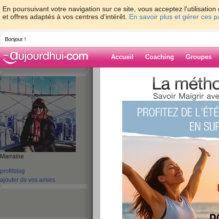
En poursuivant votre navigation sur ce site, vous acceptez l'utilisati
et offres adaptés à vos centres d'intérêt.
En savoir plus et gérer ces 
Bonjour !
Accueil
Coaching
Groupes
Accueil
>
espaces
>
Wild-Honey17
> Lund
Blog de Wild-H
aide blog
Lundi 22 Janvier 2
publié le 23/01/2018 à 08:54
Marraine
profil
blog
ajouter de vos amies