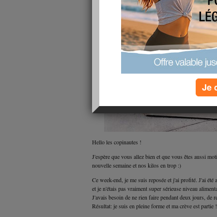
Je 
Hello les copinautes !
J'espère que vous allez bien et que vous êtes aussi mot
nouvelle semaine et nos kilos en trop :)
Ce week-end, je me suis reposée et j'ai profité. J'ai été
et je n'étais pas vraiment super sérieuse niveau aliment
J'avais besoin de ne rien faire pendant deux jours, de 
Résultat: je suis en pleine forme et ma crève est partie !