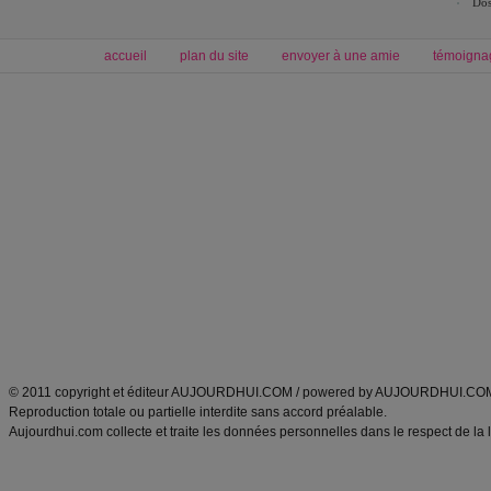
Dos
accueil
plan du site
envoyer à une amie
témoigna
Forum minceur
Forum cuisine
Commencer un régime
boissons, vins et cocktails
Alimentation équilibrée et nutrition
astuces et bons plans
Minceur
Recette cuisine
exercices physiques
recette facile
produits minceur
Recette poulet
Tags
:
ventre plat
|
maigrir des fesses
|
abdominaux
|
régime américain
|
régime mayo
|
Découvrez aussi
:
exercices abdominaux
|
recette wok
|
ANXA Partenaires
:
Recette
de cuisine |
Recette cuisine
|
© 2011 copyright et éditeur AUJOURDHUI.COM / powered by AUJOURDHUI.CO
Reproduction totale ou partielle interdite sans accord préalable.
Aujourdhui.com collecte et traite les données personnelles dans le respect de la 