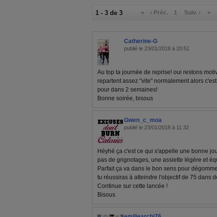
1 - 3 de 3
«
‹ Préc.
1
Suiv. ›
»
Catherine-G
publié le 23/01/2018 à 20:51
Au top ta journée de reprise! oui restons motivé
repartent assez "vite" normalement alors c'est
pour dans 2 semaines!
Bonne soirée, bisous
Gwen_c_moa
publié le 23/01/2018 à 11:32
Héyhé ça c'est ce qui s'appelle une bonne jou
pas de grignotages, une assiette légère et équi
Parfait ça va dans le bon sens pour dégommer
tu réussiras à atteindre l'objectif de 75 dans
Continue sur cette lancée !
Bisous
emiliearchi76