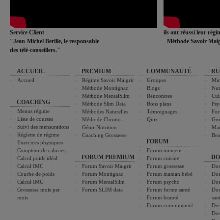
Service Client
ils ont réussi leur rég
"Jean-Michel Berille, le responsable
- Méthode Savoir Maig
des télé-conseillers."
ACCUEIL
PREMIUM
COMMUNAUTÉ
RU
Accueil
Régime Savoir Maigrir
Groupes
Min
Méthode Montignac
Blogs
Nut
Méthode MentalSlim
Rencontres
Cui
COACHING
Méthode Slim Data
Bons plans
Psy
Menus régime
Méthodes Naturelles
Témoignages
For
Liste de courses
Méthode Chrono-
Quiz
Gro
Suivi des mensurations
Géno-Nutrition
Ma
Réglette de régime
Coaching Grossesse
Bea
FORUM
Exercices physiques
Compteur de calories
Forum minceur
FORUM PREMIUM
DO
Calcul poids idéal
Forum cuisine
Calcul IMC
Forum Savoir Maigrir
Forum grossesse
Dos
Courbe de poids
Forum Montignac
Forum maman bébé
Dos
Calcul IMG
Forum MentalSlim
Forum psycho
Dos
Grossesse mois par
Forum SLIM data
Forum forme santé
Dos
mois
Forum beauté
san
Forum communauté
Dos
Dos