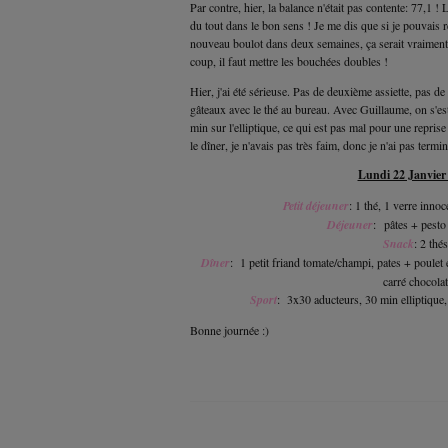
Par contre, hier, la balance n'était pas contente: 77,1 ! 
du tout dans le bon sens ! Je me dis que si je pouvai
nouveau boulot dans deux semaines, ça serait vraiment 
coup, il faut mettre les bouchées doubles !
Hier, j'ai été sérieuse. Pas de deuxième assiette, pas 
gâteaux avec le thé au bureau. Avec Guillaume, on s'est 
min sur l'elliptique, ce qui est pas mal pour une repris
le dîner, je n'avais pas très faim, donc je n'ai pas termi
Lundi 22 Janvier
Petit déjeuner
: 1 thé, 1 verre inno
Déjeuner
: pâtes + pest
Snack
: 2 thés
Dîner
: 1 petit friand tomate/champi, pates + poulet 
carré chocolat
Sport
: 3x30 aducteurs, 30 min elliptique
Bonne journée :)