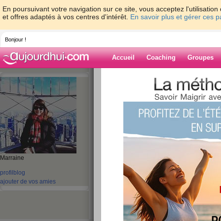
En poursuivant votre navigation sur ce site, vous acceptez l'utilisati
et offres adaptés à vos centres d'intérêt.
En savoir plus et gérer ces 
Bonjour !
Accueil
Coaching
Groupes
Accueil
>
espaces
>
Wild-Honey17
> De r
Blog de Wild-H
aide blog
De retour de vaca
publié le 29/11/2017 à 09:11
Marraine
profil
blog
ajouter de vos amies