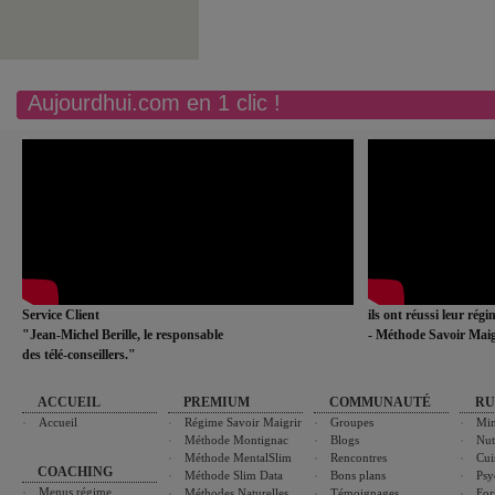
Aujourdhui.com en 1 clic !
Service Client
ils ont réussi leur rég
"Jean-Michel Berille, le responsable
- Méthode Savoir Maig
des télé-conseillers."
ACCUEIL
PREMIUM
COMMUNAUTÉ
RU
Accueil
Régime Savoir Maigrir
Groupes
Min
Méthode Montignac
Blogs
Nut
Méthode MentalSlim
Rencontres
Cui
COACHING
Méthode Slim Data
Bons plans
Psy
Menus régime
Méthodes Naturelles
Témoignages
For