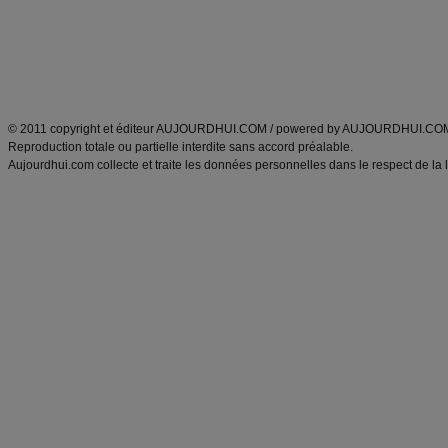
Tags
:
ventre plat
|
maigrir des fesses
|
abdominaux
|
régime américain
|
régime mayo
|
Découvrez aussi
:
exercices abdominaux
|
recette wok
|
ANXA Partenaires
:
Recette
de cuisine |
Recette cuisine
|
© 2011 copyright et éditeur AUJOURDHUI.COM / powered by AUJOURDHUI.CO
Reproduction totale ou partielle interdite sans accord préalable.
Aujourdhui.com collecte et traite les données personnelles dans le respect de la 