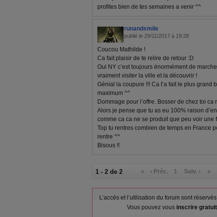
profites bien de tes semaines a venir ^^
runandsmile
publié le 29/11/2017 à 19:28
Coucou Mathilde !
Ca fait plaisir de te relire de retour :D
Oui NY c’est toujours énormément de marche ! 
vraiment visiter la ville et la découvrir !
Génial la coupure !!! Ca t’a fait le plus grand b
maximum ^^
Dommage pour l’offre. Bosser de chez toi ca ne
Alors je pense que tu as eu 100% raison d’e
comme ca ca ne se produit que peu voir une fo
Top tu rentres combien de temps en France po
rentre ^^
Bisous !!
1 - 2 de 2
«
‹ Préc.
1
Suiv. ›
»
L’accès et l’utilisation du forum sont réser
Vous pouvez vous
inscrire gratu