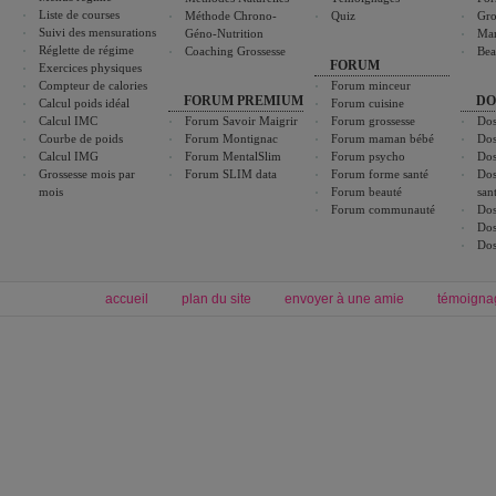
Liste de courses
Méthode Chrono-
Quiz
Gro
Suivi des mensurations
Géno-Nutrition
Ma
Réglette de régime
Coaching Grossesse
Bea
FORUM
Exercices physiques
Compteur de calories
Forum minceur
FORUM PREMIUM
DO
Calcul poids idéal
Forum cuisine
Calcul IMC
Forum Savoir Maigrir
Forum grossesse
Dos
Courbe de poids
Forum Montignac
Forum maman bébé
Dos
Calcul IMG
Forum MentalSlim
Forum psycho
Dos
Grossesse mois par
Forum SLIM data
Forum forme santé
Dos
mois
Forum beauté
san
Forum communauté
Dos
Dos
Dos
accueil
plan du site
envoyer à une amie
témoigna
Forum minceur
Forum cuisine
Commencer un régime
boissons, vins et cocktails
Alimentation équilibrée et nutrition
astuces et bons plans
Minceur
Recette cuisine
exercices physiques
recette facile
produits minceur
Recette poulet