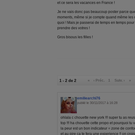
et ce sera les vacances en France !
Je ne vais donc pas beaucoup poster parce que j
moments, même si je compte quand même les cal
quoi ! Mais je passerai de temps en temps pour
prendre des votres !
Gros bisous les filles !
1 - 2 de 2
«
‹ Préc.
1
Suiv. ›
»
emiliearchi76
publié le 30/11/2017 à 16:28
ohlala c chouette new york !!! super tu as re
top !!! ha chouette cette propo et pourquoi tu
la peur est un bon indicateur = zone de confo
et au pire ca te fera une experience !! on crois