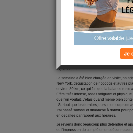
Hello les copinautes !
J'espère que vous allez toutes bien :)
Je 
Les vacances sont passées bien trop vite et il a 
qui n'est pas facile ! C'est aussi pour ça que j'
ici, désolée !
La semaine a été bien chargée en visite, balade
New York, dégustation de hot dogs et autres pl
environ 80 km, ce qui fait que la balance reste
C'était très intense, assez fatiguant et physiqu
que l'on voulait. J'étais quand même bien cont
! Surtout que les derniers jours, mon corps en av
J'ai passé samedi et dimanche à dormir pour pou
en décallée par rapport aux horaires.
Je reviens donc beaucoup plus détendue et apa
eu l'impression de complètement déconnecter du