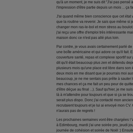
qu'à un moment, je me suis dit "J'ai pas pensé au
l'impression d'être partie depuis un mois ... ça fa
J'ai quand même bien conscience que cet état v
que la routine va revenir. Je sais que même si je
changer mon ras-le-bol et mon stress au boulot.
j'ai reçu une offre d'emploi très intéressante ma
maison donc ce n'est pas allé plus loin.
Par contre, je vous avais certainement parlé de
une boîte américaine et qui adore ce qu'il fait. E
couverture santé, repas et complexe sportif sur pl
dit qu'il était beaucoup plus zen et détendu depui
plusieurs mois qu'une place est libre dans son é
deux mois en me disant que je pourrais moi auss
beaucoup, je ne me sentais pas prête à sauter l
mes chances et ça me fait un peu peur de quitte
d'être déçue au final ...). Sauf qu'hier, je me suis
là à m'attendre pour toujours et que si ça se trou
serait plus dispo. Donc j'ai contacté mon ancien 
recrutaient toujours et je lui ai envoyé mon CV.
n'aurais pas de regrets !
Les prochaines semaines vont être chargées ! 
à Edimbourg, mardi j'ai une soirée pro, jeudi jo
journée de cohésion et soirée de Noël :) Ensuit