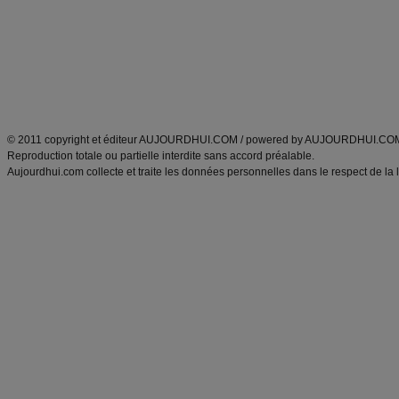
produits minceur
Recette poulet
Tags
:
ventre plat
|
maigrir des fesses
|
abdominaux
|
régime américain
|
régime mayo
|
Découvrez aussi
:
exercices abdominaux
|
recette wok
|
ANXA Partenaires
:
Recette
de cuisine |
Recette cuisine
|
© 2011 copyright et éditeur AUJOURDHUI.COM / powered by AUJOURDHUI.CO
Reproduction totale ou partielle interdite sans accord préalable.
Aujourdhui.com collecte et traite les données personnelles dans le respect de la 