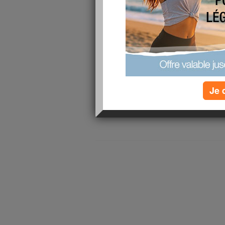
super contente, mais bon mon but était de 65ki
têtu. J'ai décidé de m'y remettre correctement
quelques difficultés. Je me suis inscrite pour v
être également épaulé car ces derniers kilos so
courage à tous.
lire la suite
Je 
1 - 1 de 1
«
‹ Préc.
1
Suiv. ›
»