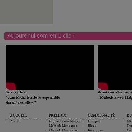
Aujourdhui.com en 1 clic !
Service Client
ils ont réussi leur rég
"Jean-Michel Berille, le responsable
- Méthode Savoir Maig
des télé-conseillers."
ACCUEIL
PREMIUM
COMMUNAUTÉ
RU
Accueil
Régime Savoir Maigrir
Groupes
Min
Méthode Montignac
Blogs
Nut
Méthode MentalSlim
Rencontres
Cui