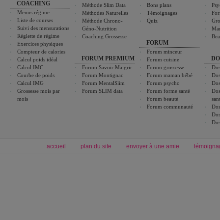
COACHING
Méthode Slim Data
Bons plans
Psy
Menus régime
Méthodes Naturelles
Témoignages
For
Liste de courses
Méthode Chrono-
Quiz
Gro
Suivi des mensurations
Géno-Nutrition
Ma
Réglette de régime
Coaching Grossesse
Bea
FORUM
Exercices physiques
Compteur de calories
Forum minceur
FORUM PREMIUM
DO
Calcul poids idéal
Forum cuisine
Calcul IMC
Forum Savoir Maigrir
Forum grossesse
Dos
Courbe de poids
Forum Montignac
Forum maman bébé
Dos
Calcul IMG
Forum MentalSlim
Forum psycho
Dos
Grossesse mois par
Forum SLIM data
Forum forme santé
Dos
mois
Forum beauté
san
Forum communauté
Dos
Dos
Dos
accueil
plan du site
envoyer à une amie
témoigna
Forum minceur
Forum cuisine
Commencer un régime
boissons, vins et cocktails
Alimentation équilibrée et nutrition
astuces et bons plans
Minceur
Recette cuisine
exercices physiques
recette facile