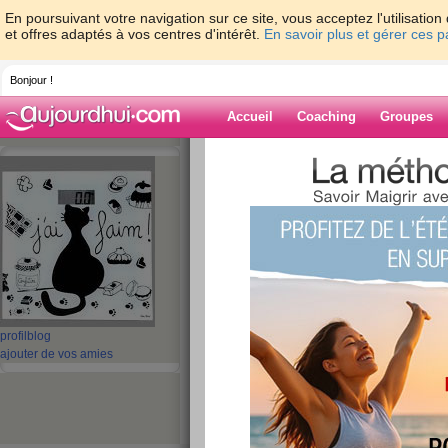
En poursuivant votre navigation sur ce site, vous acceptez l'utilisati
et offres adaptés à vos centres d'intérêt.
En savoir plus et gérer ces 
Bonjour !
Accueil
Coaching
Groupes
Accueil
>
espaces
>
Tchoubi57
Blog de Tchoub
aide blog
1 - 1 de 1
«
‹ Préc.
1
Suiv. ›
»
profil
blog
Je m’appelle Tcho
ajouter de vos amies
publié le 17/02/2011 à 16:23
Bonjour à vous tous, je pesé 101kilos pour 1m73 
3mois. Une stabilisation de 1ans et demi. Puis, 
faire de régime. Voilà, au bout de 7ans je pése