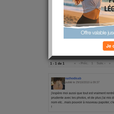
finalement... Et plus de photos de ma Bibounette 
certitudes.
Là j'vais aller vagabonder en courses avec elle, h
pour dans 2 mois. C'est que j'ai tout à prévoir en 
BiZouilles mes toutes belles
Je 
1 - 1 de 1
«
‹ Préc.
1
Suiv. ›
»
nathodisab
publié le 29/10/2010 à 09:37
j'espère moi aussi que tout est vraiment rentr
prudente avec les photos, et de plus j'ai mis
nom etc...mais pouvoir à nouveau papoter, c'e
!