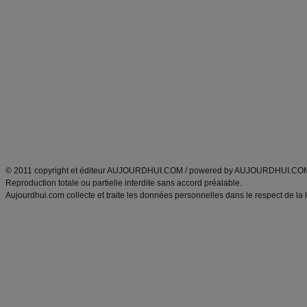
Commencer un régime
boissons, vins et cocktails
Alimentation équilibrée et nutrition
astuces et bons plans
Minceur
Recette cuisine
exercices physiques
recette facile
produits minceur
Recette poulet
Tags
:
ventre plat
|
maigrir des fesses
|
abdominaux
|
régime américain
|
régime mayo
|
Découvrez aussi
:
exercices abdominaux
|
recette wok
|
ANXA Partenaires
:
Recette
de cuisine |
Recette cuisine
|
© 2011 copyright et éditeur AUJOURDHUI.COM / powered by AUJOURDHUI.CO
Reproduction totale ou partielle interdite sans accord préalable.
Aujourdhui.com collecte et traite les données personnelles dans le respect de la 