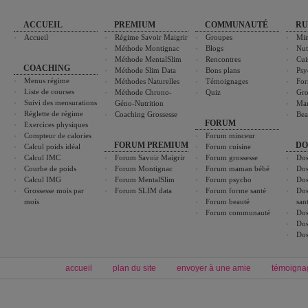
ACCUEIL
PREMIUM
COMMUNAUTÉ
RU
Accueil
Régime Savoir Maigrir
Groupes
Min
Méthode Montignac
Blogs
Nut
Méthode MentalSlim
Rencontres
Cui
COACHING
Méthode Slim Data
Bons plans
Psy
Menus régime
Méthodes Naturelles
Témoignages
For
Liste de courses
Méthode Chrono-
Quiz
Gro
Suivi des mensurations
Géno-Nutrition
Ma
Réglette de régime
Coaching Grossesse
Bea
FORUM
Exercices physiques
Compteur de calories
Forum minceur
FORUM PREMIUM
DO
Calcul poids idéal
Forum cuisine
Calcul IMC
Forum Savoir Maigrir
Forum grossesse
Dos
Courbe de poids
Forum Montignac
Forum maman bébé
Dos
Calcul IMG
Forum MentalSlim
Forum psycho
Dos
Grossesse mois par
Forum SLIM data
Forum forme santé
Dos
mois
Forum beauté
san
Forum communauté
Dos
Dos
Dos
accueil
plan du site
envoyer à une amie
témoigna
Forum minceur
Forum cuisine