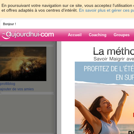
En poursuivant votre navigation sur ce site, vous acceptez l'utilisati
et offres adaptés à vos centres d'intérêt.
En savoir plus et gérer ces 
Bonjour !
Accueil
Coaching
Groupes
Accueil
>
espaces
>
Tam9
> tentative
Blog de Tam9
aide blog
profil
blog
tentative
ajouter de vos amies
publié le 29/10/2010 à 09:20
On verra bien. Je retente, histoire de laisser le tem
J'avoue que ce que j'ai connu ici me manque: les éch
délires, les coups de coeurs, etc...
Alors je vais tenter de me remotiver à venir ici, à 