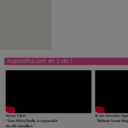
Aujourdhui.com en 1 clic !
Service Client
ils ont réussi leur rég
"Jean-Michel Berille, le responsable
- Méthode Savoir Maig
des télé-conseillers."