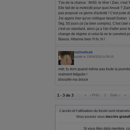
T'as de la chance : 8h50, le rêve ! Zian, c'est 7
Elle fait de la motricité pour quoi Anouk ? Zi
pas proposé ce genre d'activité ! C'est juste du
J'ai appris hier qu'un collègue faisait Dukan : 
5kg, 50 jours (si j'ai bien compris). C'est clair 
c'est un viandard, alors ça a l'air d'aller pour
change de régime si celui-là ne te convient p
Bisous. Hiberne bien !!! hi, hi !
nathodisab
publié le 23/04/2010 à 09:10
mdr, tu dors quand même pas toute la journée ! 
vraiment fatiguée !
bisouille ma douce
1 - 3 de 3
«
‹ Préc.
1
Suiv. ›
»
L’accès et l’utilisation du forum sont réser
Vous pouvez vous
inscrire gratu
Si vous êtes déjà membre, co