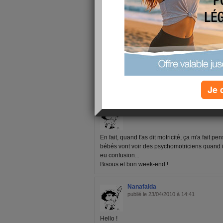
BiZouilles
1 - 3 de 3
«
‹ Préc.
1
Suiv. ›
»
Je 
Nanafalda
publié le 24/04/2010 à 10:37
En fait, quand t'as dit motricité, ça m'a fait p
bébés vont voir des psychomotriciens quand il
eu confusion...
Bisous et bon week-end !
Nanafalda
publié le 23/04/2010 à 14:41
Hello !