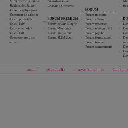
Suivi des mensurations
Géno-Nutrition
Ma
Réglette de régime
Coaching Grossesse
Bea
FORUM
Exercices physiques
Compteur de calories
Forum minceur
FORUM PREMIUM
DO
Calcul poids idéal
Forum cuisine
Calcul IMC
Forum Savoir Maigrir
Forum grossesse
Dos
Courbe de poids
Forum Montignac
Forum maman bébé
Dos
Calcul IMG
Forum MentalSlim
Forum psycho
Dos
Grossesse mois par
Forum SLIM data
Forum forme santé
Dos
mois
Forum beauté
san
Forum communauté
Dos
Dos
Dos
accueil
plan du site
envoyer à une amie
témoigna
Forum minceur
Forum cuisine
Commencer un régime
boissons, vins et cocktails
Alimentation équilibrée et nutrition
astuces et bons plans
Minceur
Recette cuisine
exercices physiques
recette facile
produits minceur
Recette poulet