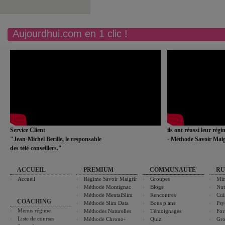
Aujourdhui.com en 1 clic !
Service Client
ils ont réussi leur rég
"Jean-Michel Berille, le responsable
- Méthode Savoir Maig
des télé-conseillers."
ACCUEIL
PREMIUM
COMMUNAUTÉ
RU
Accueil
Régime Savoir Maigrir
Groupes
Min
Méthode Montignac
Blogs
Nut
Méthode MentalSlim
Rencontres
Cui
COACHING
Méthode Slim Data
Bons plans
Psy
Menus régime
Méthodes Naturelles
Témoignages
For
Liste de courses
Méthode Chrono-
Quiz
Gro