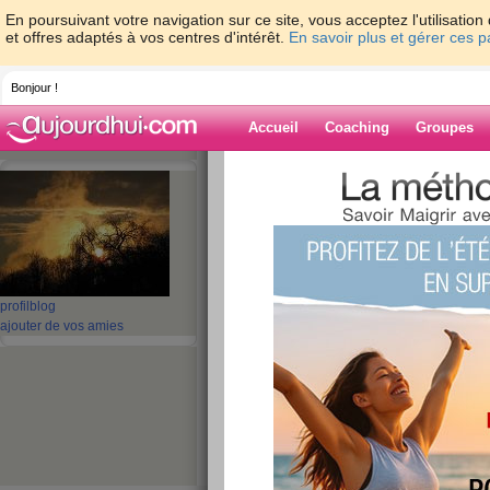
En poursuivant votre navigation sur ce site, vous acceptez l'utilisati
et offres adaptés à vos centres d'intérêt.
En savoir plus et gérer ces 
Bonjour !
Accueil
Coaching
Groupes
Accueil
>
espaces
>
Tam9
> oups
Blog de Tam9
aide blog
profil
blog
oups
ajouter de vos amies
publié le 23/04/2010 à 07:32
ça a l'air de bugger un ti peu qd j'essaie de mettre 
l'ordi ou du site...
pas gd chose de spécial à vous raconter, j'suis en vac
peu près tout!