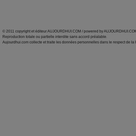
Tags
:
ventre plat
|
maigrir des fesses
|
abdominaux
|
régime américain
|
régime mayo
|
Découvrez aussi
:
exercices abdominaux
|
recette wok
|
ANXA Partenaires
:
Recette
de cuisine |
Recette cuisine
|
© 2011 copyright et éditeur AUJOURDHUI.COM / powered by AUJOURDHUI.CO
Reproduction totale ou partielle interdite sans accord préalable.
Aujourdhui.com collecte et traite les données personnelles dans le respect de la 