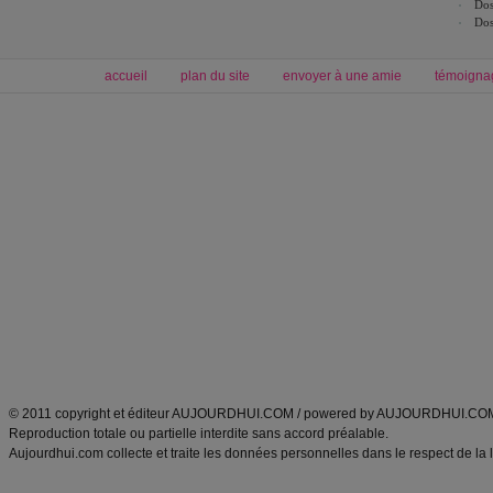
Dos
Dos
accueil
plan du site
envoyer à une amie
témoigna
Forum minceur
Forum cuisine
Commencer un régime
boissons, vins et cocktails
Alimentation équilibrée et nutrition
astuces et bons plans
Minceur
Recette cuisine
exercices physiques
recette facile
produits minceur
Recette poulet
Tags
:
ventre plat
|
maigrir des fesses
|
abdominaux
|
régime américain
|
régime mayo
|
Découvrez aussi
:
exercices abdominaux
|
recette wok
|
ANXA Partenaires
:
Recette
de cuisine |
Recette cuisine
|
© 2011 copyright et éditeur AUJOURDHUI.COM / powered by AUJOURDHUI.CO
Reproduction totale ou partielle interdite sans accord préalable.
Aujourdhui.com collecte et traite les données personnelles dans le respect de la 