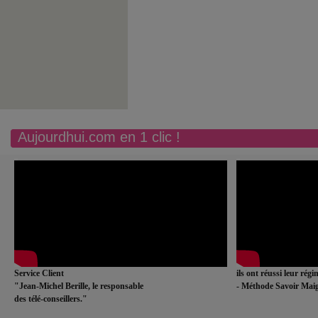
Aujourdhui.com en 1 clic !
Service Client
ils ont réussi leur rég
"Jean-Michel Berille, le responsable
- Méthode Savoir Maig
des télé-conseillers."