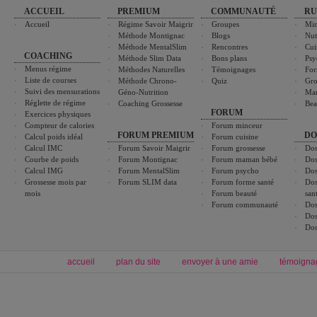
ACCUEIL
PREMIUM
COMMUNAUTÉ
RU
Accueil
Régime Savoir Maigrir
Groupes
Min
Méthode Montignac
Blogs
Nut
Méthode MentalSlim
Rencontres
Cui
COACHING
Méthode Slim Data
Bons plans
Psy
Menus régime
Méthodes Naturelles
Témoignages
For
Liste de courses
Méthode Chrono-
Quiz
Gro
Suivi des mensurations
Géno-Nutrition
Ma
Réglette de régime
Coaching Grossesse
Bea
FORUM
Exercices physiques
Compteur de calories
Forum minceur
FORUM PREMIUM
DO
Calcul poids idéal
Forum cuisine
Calcul IMC
Forum Savoir Maigrir
Forum grossesse
Dos
Courbe de poids
Forum Montignac
Forum maman bébé
Dos
Calcul IMG
Forum MentalSlim
Forum psycho
Dos
Grossesse mois par
Forum SLIM data
Forum forme santé
Dos
mois
Forum beauté
san
Forum communauté
Dos
Dos
Dos
accueil
plan du site
envoyer à une amie
témoigna
Forum minceur
Forum cuisine
Commencer un régime
boissons, vins et cocktails
Alimentation équilibrée et nutrition
astuces et bons plans