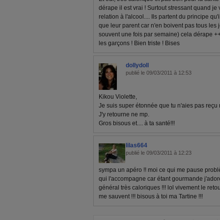
dérape il est vrai ! Surtout stressant quand je
relation à l'alcool.... Ils partent du principe qu
que leur parent car n'en boivent pas tous les j
souvent une fois par semaine) cela dérape ++++
les garçons ! Bien triste ! Bises
dollydoll
publié le 09/03/2011 à 12:53
Kikou Violette,
Je suis super étonnée que tu n'aies pas reçu 
J'y retourne ne mp.
Gros bisous et.... à ta santé!!!
lilas664
publié le 09/03/2011 à 12:23
sympa un apéro !! moi ce qui me pause problè
qui l'accompagne car étant gourmande j'adore 
général très caloriques !!! lol vivement le ret
me sauvent !!! bisous à toi ma Tartine !!!