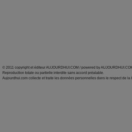
Minceur
Recette cuisine
exercices physiques
recette facile
produits minceur
Recette poulet
Tags
:
ventre plat
|
maigrir des fesses
|
abdominaux
|
régime américain
|
régime mayo
|
Découvrez aussi
:
exercices abdominaux
|
recette wok
|
ANXA Partenaires
:
Recette
de cuisine |
Recette cuisine
|
© 2011 copyright et éditeur AUJOURDHUI.COM / powered by AUJOURDHUI.CO
Reproduction totale ou partielle interdite sans accord préalable.
Aujourdhui.com collecte et traite les données personnelles dans le respect de la 