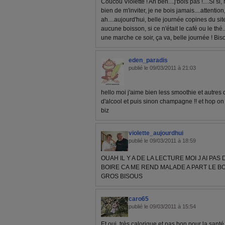
Coucou Violette ! Ah ben....j'bois pas !....Si si
bien de m'inviter, je ne bois jamais....attentio
ah....aujourd'hui, belle journée copines du site
aucune boisson, si ce n'était le café ou le thé..
une marche ce soir, ça va, belle journée ! Bis
eden_paradis
publié le 09/03/2011 à 21:03
hello moi j'aime bien less smoothie et autres 
d'alcool et puis sinon champagne !! et hop on 
biz
violette_aujourdhui
publié le 09/03/2011 à 18:59
OUAH IL Y A DE LA LECTURE MOI J AI PA
BOIRE CA ME REND MALADE A PART LE B
GROS BISOUS
caro65
publié le 09/03/2011 à 15:54
Et oui, très calorique et pas bon pour la santé