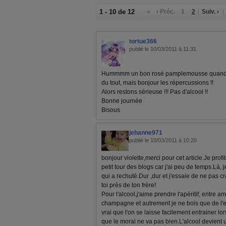
1 - 10 de 12
«
‹ Préc.
1
2
Suiv. ›
tortue366
publié le 10/03/2011 à 11:31
Hummmm un bon rosé pamplemousse quand il 
du tout, mais bonjour les répercussions !!
Alors restons sérieuse !!! Pas d'alcool !!
Bonne journée
Bisous
jehanne971
publié le 10/03/2011 à 10:20
bonjour violette,merci pour cet article.Je profi
petit tour des blogs car j'ai peu de temps.Là, j
qui a rechuté.Dur ,dur et j'essaie de ne pas 
toi près de ton frère!
Pour l'alcool,j'aime prendre l'apéritif, entre am
champagne et autrement je ne bois que de l'e
vrai que l'on se laisse facilement entrainer l
que le moral ne va pas bien.L'alcool devient un