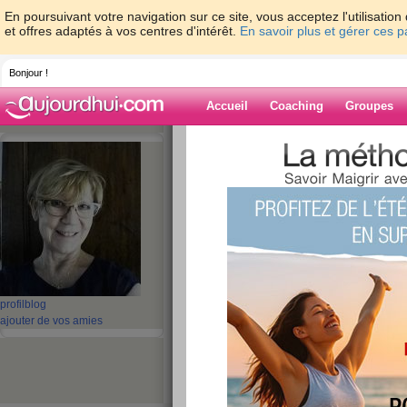
En poursuivant votre navigation sur ce site, vous acceptez l'utilisati
et offres adaptés à vos centres d'intérêt.
En savoir plus et gérer ces 
Bonjour !
Accueil
Coaching
Groupes
Accueil
>
espaces
>
TARTINE83
> BOIRE
AGREABLE, MAIS...
Blog de TARTI
aide blog
BOIRE UN PETIT 
AGREABLE, MAIS.
profil
blog
ajouter de vos amies
publié le 09/03/2011 à 09:17
Coucou, mes Minettes Chér