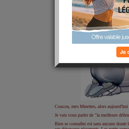
Je 
Coucou, mes Minettes, alors aujourd
Je vais vous parler de "la meilleure défen
Bien se connaître est sans aucune dout
ces dérapages récurrents. Les petits conse