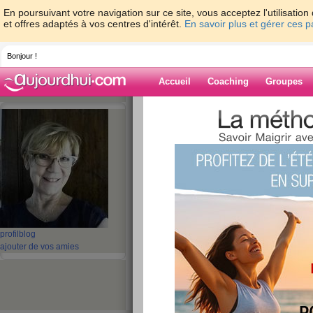
En poursuivant votre navigation sur ce site, vous acceptez l'utilisati
et offres adaptés à vos centres d'intérêt.
En savoir plus et gérer ces 
Bonjour !
Accueil
Coaching
Groupes
Accueil
>
espaces
>
TARTINE83
> LA ME
REUSSIR !!!
Blog de TARTI
aide blog
LA MEILLEURE DE
POUR REUSSIR !!
profil
blog
ajouter de vos amies
publié le 19/05/2010 à 09:09