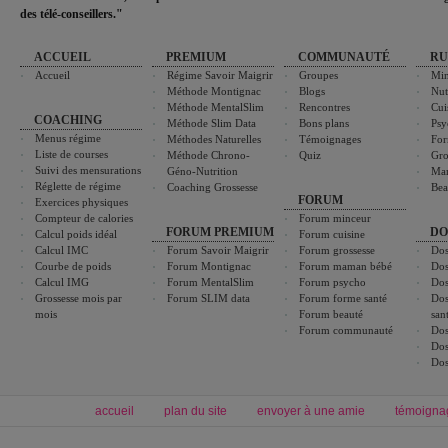
des télé-conseillers."
ACCUEIL
PREMIUM
COMMUNAUTÉ
RU
Accueil
Régime Savoir Maigrir
Groupes
Min
Méthode Montignac
Blogs
Nut
Méthode MentalSlim
Rencontres
Cui
COACHING
Méthode Slim Data
Bons plans
Psy
Menus régime
Méthodes Naturelles
Témoignages
For
Liste de courses
Méthode Chrono-
Quiz
Gro
Suivi des mensurations
Géno-Nutrition
Ma
Réglette de régime
Coaching Grossesse
Bea
FORUM
Exercices physiques
Compteur de calories
Forum minceur
FORUM PREMIUM
DO
Calcul poids idéal
Forum cuisine
Calcul IMC
Forum Savoir Maigrir
Forum grossesse
Dos
Courbe de poids
Forum Montignac
Forum maman bébé
Dos
Calcul IMG
Forum MentalSlim
Forum psycho
Dos
Grossesse mois par
Forum SLIM data
Forum forme santé
Dos
mois
Forum beauté
san
Forum communauté
Dos
Dos
Dos
accueil
plan du site
envoyer à une amie
témoigna