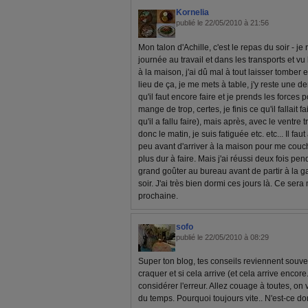
Kornelia
publié le 22/05/2010 à 21:56
Mon talon d'Achille, c'est le repas du soir - je
journée au travail et dans les transports et vu 
à la maison, j'ai dû mal à tout laisser tomber et
lieu de ça, je me mets à table, j'y reste une 
qu'il faut encore faire et je prends les forces 
mange de trop, certes, je finis ce qu'il fallait 
qu'il a fallu faire), mais après, avec le ventre 
donc le matin, je suis fatiguée etc. etc... Il 
peu avant d'arriver à la maison pour me couche
plus dur à faire. Mais j'ai réussi deux fois pen
grand goûter au bureau avant de partir à la ga
soir. J'ai très bien dormi ces jours là. Ce ser
prochaine.
sofo
publié le 22/05/2010 à 08:29
Super ton blog, tes conseils reviennent souven
craquer et si cela arrive (et cela arrive encor
considérer l'erreur. Allez couage à toutes, on
du temps. Pourquoi toujours vite.. N'est-ce do