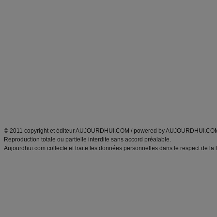
Forum minceur
Forum cuisine
Commencer un régime
boissons, vins et cocktails
Alimentation équilibrée et nutrition
astuces et bons plans
Minceur
Recette cuisine
exercices physiques
recette facile
produits minceur
Recette poulet
Tags
:
ventre plat
|
maigrir des fesses
|
abdominaux
|
régime américain
|
régime mayo
|
Découvrez aussi
:
exercices abdominaux
|
recette wok
|
ANXA Partenaires
:
Recette
de cuisine |
Recette cuisine
|
© 2011 copyright et éditeur AUJOURDHUI.COM / powered by AUJOURDHUI.CO
Reproduction totale ou partielle interdite sans accord préalable.
Aujourdhui.com collecte et traite les données personnelles dans le respect de la 