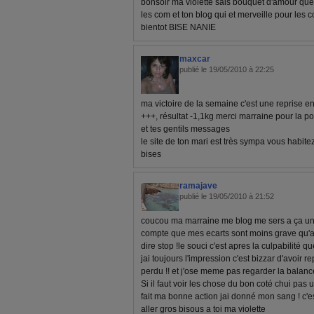
bonsoir ma violette sais bouquet d'amour que j
les com et ton blog qui et merveille pour les co
bientot BISE NANIE
maxcar
publié le 19/05/2010 à 22:25
ma victoire de la semaine c'est une reprise en
+++, résultat -1,1kg merci marraine pour la pos
et tes gentils messages
le site de ton mari est très sympa vous habite
bises
ramajave
publié le 19/05/2010 à 21:52
coucou ma marraine me blog me sers a ça u
compte que mes ecarts sont moins grave qu'avan
dire stop !le souci c'est apres la culpabilité 
jai toujours l'impression c'est bizzar d'avoir r
perdu !! et j'ose meme pas regarder la balanc
Si il faut voir les chose du bon coté chui pas un
fait ma bonne action jai donné mon sang ! c'e
aller gros bisous a toi ma violette