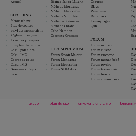
Accueil
Régime Savoir Maigrir
Groupes
Min
Méthode Montignac
Blogs
Nut
Méthode MentalSlim
Rencontres
Cui
COACHING
Méthode Slim Data
Bons plans
Psy
Menus régime
Méthodes Naturelles
Témoignages
For
Liste de courses
Méthode Chrono-
Quiz
Gro
Suivi des mensurations
Géno-Nutrition
Ma
Réglette de régime
Coaching Grossesse
Bea
FORUM
Exercices physiques
Compteur de calories
Forum minceur
FORUM PREMIUM
DO
Calcul poids idéal
Forum cuisine
Calcul IMC
Forum Savoir Maigrir
Forum grossesse
Dos
Courbe de poids
Forum Montignac
Forum maman bébé
Dos
Calcul IMG
Forum MentalSlim
Forum psycho
Dos
Grossesse mois par
Forum SLIM data
Forum forme santé
Dos
mois
Forum beauté
san
Forum communauté
Dos
Dos
Dos
accueil
plan du site
envoyer à une amie
témoigna
Forum minceur
Forum cuisine
Commencer un régime
boissons, vins et cocktails
Alimentation équilibrée et nutrition
astuces et bons plans