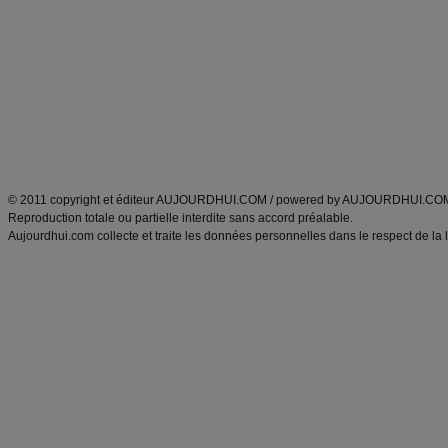
Minceur
Recette cuisine
exercices physiques
recette facile
produits minceur
Recette poulet
Tags
:
ventre plat
|
maigrir des fesses
|
abdominaux
|
régime américain
|
régime mayo
|
Découvrez aussi
:
exercices abdominaux
|
recette wok
|
ANXA Partenaires
:
Recette
de cuisine |
Recette cuisine
|
© 2011 copyright et éditeur AUJOURDHUI.COM / powered by AUJOURDHUI.CO
Reproduction totale ou partielle interdite sans accord préalable.
Aujourdhui.com collecte et traite les données personnelles dans le respect de la 