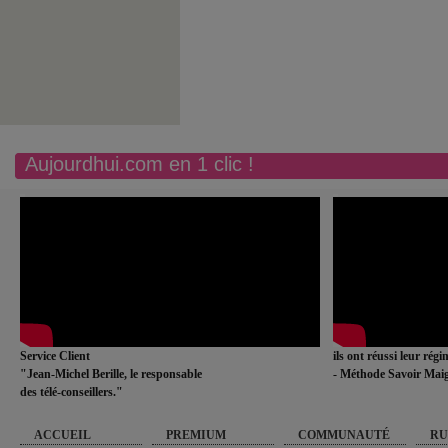
Aujourdhui.com en 1 clic !
Service Client
ils ont réussi leur rég
"Jean-Michel Berille, le responsable
- Méthode Savoir Maig
des télé-conseillers."
ACCUEIL
PREMIUM
COMMUNAUTÉ
RU