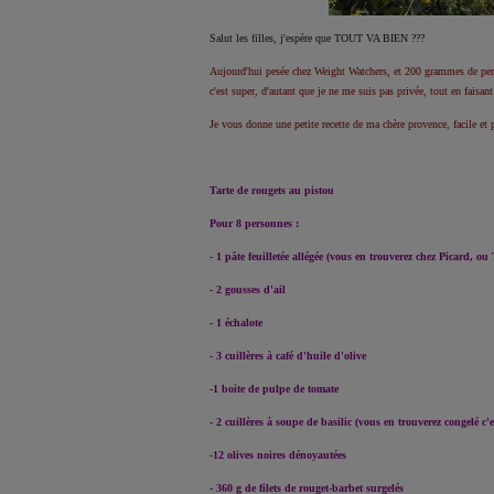
Salut les filles, j'espère que TOUT VA BIEN ???
Aujourd'hui pesée chez Weight Watchers, et 200 grammes de perdu
c'est super, d'autant que je ne me suis pas privée, tout en faisant
Je vous donne une petite recette de ma chère provence, facile et p
Tarte de rougets au pistou
Pour 8 personnes :
- 1 pâte feuilletée allégée (vous en trouverez chez Picard, ou 
- 2 gousses d'ail
- 1 échalote
- 3 cuillères à café d'huile d'olive
-1 boite de pulpe de tomate
- 2 cuillères à soupe de basilic (vous en trouverez congelé c'
-12 olives noires dénoyautées
- 360 g de filets de rouget-barbet surgelés