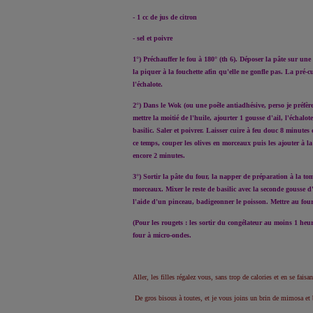
- 1 cc de jus de citron
- sel et poivre
1°) Préchauffer le fou à 180° (th 6). Déposer la pâte sur une 
la piquer à la fouchette afin qu'elle ne gonfle pas. La pré-c
l'échalote.
2°) Dans le Wok (ou une poêle antiadhésive, perso je préfèr
mettre la moitié de l'huile, ajourter 1 gousse d'ail, l'échalot
basilic. Saler et poivrer. Laisser cuire à feu douc 8 minute
ce temps, couper les olives en morceaux puis les ajouter à la
encore 2 minutes.
3°) Sortir la pâte du four, la napper de préparation à la to
morceaux. Mixer le reste de basilic avec la seconde gousse d'ai
l'aide d'un pinceau, badigeonner le poisson. Mettre au four 
(Pour les rougets : les sortir du congélateur au moins 1 he
four à micro-ondes.
Aller, les filles régalez vous, sans trop de calories et en se faisant
De gros bisous à toutes, et je vous joins un brin de mimosa et