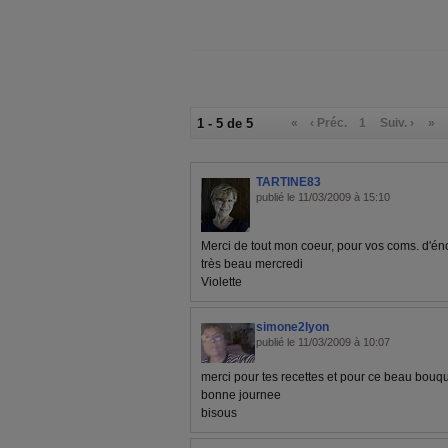
1 - 5 de 5
«
‹ Préc.
1
Suiv. ›
»
TARTINE83
publié le 11/03/2009 à 15:10
Merci de tout mon coeur, pour vos coms. d'én
très beau mercredi
Violette
simone2lyon
publié le 11/03/2009 à 10:07
merci pour tes recettes et pour ce beau bou
bonne journee
bisous