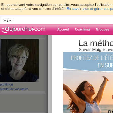
En poursuivant votre navigation sur ce site, vous acceptez l'utilisati
et offres adaptés à vos centres d'intérêt.
En savoir plus et gérer ces 
Bonjour !
Accueil
Coaching
Groupes
Accueil
>
espaces
>
TARTINE83
> UNE P
DE ROUGETS AU PISTOU
Blog de TARTI
aide blog
UNE PETITE RECE
TARTE DE ROUGE
profil
blog
ajouter de vos amies
publié le 10/03/2009 à 16:09