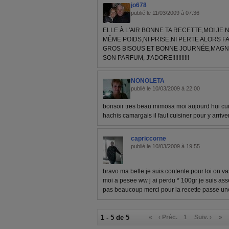
jo678
publié le 11/03/2009 à 07:36
ELLE À L'AIR BONNE TA RECETTE,MOI JE
MÊME POIDS,NI PRISE,NI PERTE ALORS F
GROS BISOUS ET BONNE JOURNÉE,MAGNI
SON PARFUM, J'ADORE!!!!!!!!!!!
NONOLETA
publié le 10/03/2009 à 22:00
bonsoir tres beau mimosa moi aujourd hui cui
hachis camargais il faut cuisiner pour y arriv
capriccorne
publié le 10/03/2009 à 19:55
bravo ma belle je suis contente pour toi on vas
moi a pesee ww j ai perdu * 100gr je suis ass
pas beaucoup merci pour la recette passe un
1 - 5 de 5
«
‹ Préc.
1
Suiv. ›
»