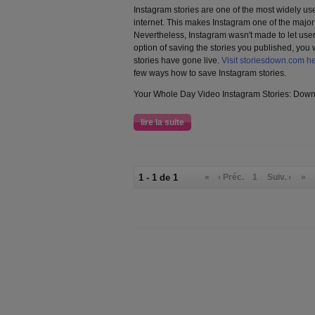
Instagram stories are one of the most widely us
internet.
This makes Instagram one of the major 
Nevertheless, Instagram wasn't made to let user
option of saving the stories you published, you w
stories have gone live.
Visit storiesdown.com h
few ways how to save Instagram stories.
Your Whole Day Video Instagram Stories: Downl
lire la suite
1 - 1 de 1
«
‹ Préc.
1
Suiv. ›
»