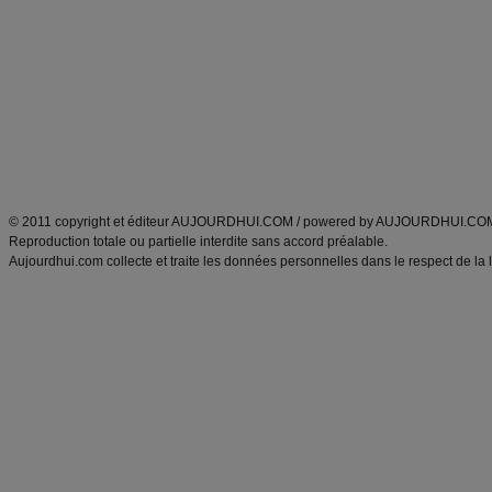
Minceur
Recette cuisine
exercices physiques
recette facile
produits minceur
Recette poulet
Tags
:
ventre plat
|
maigrir des fesses
|
abdominaux
|
régime américain
|
régime mayo
|
Découvrez aussi
:
exercices abdominaux
|
recette wok
|
ANXA Partenaires
:
Recette
de cuisine |
Recette cuisine
|
© 2011 copyright et éditeur AUJOURDHUI.COM / powered by AUJOURDHUI.CO
Reproduction totale ou partielle interdite sans accord préalable.
Aujourdhui.com collecte et traite les données personnelles dans le respect de la 