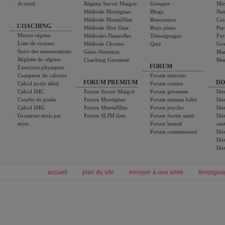
Accueil
Régime Savoir Maigrir
Groupes
Min
Méthode Montignac
Blogs
Nut
Méthode MentalSlim
Rencontres
Cui
COACHING
Méthode Slim Data
Bons plans
Psy
Menus régime
Méthodes Naturelles
Témoignages
For
Liste de courses
Méthode Chrono-
Quiz
Gro
Suivi des mensurations
Géno-Nutrition
Ma
Réglette de régime
Coaching Grossesse
Bea
FORUM
Exercices physiques
Compteur de calories
Forum minceur
FORUM PREMIUM
DO
Calcul poids idéal
Forum cuisine
Calcul IMC
Forum Savoir Maigrir
Forum grossesse
Dos
Courbe de poids
Forum Montignac
Forum maman bébé
Dos
Calcul IMG
Forum MentalSlim
Forum psycho
Dos
Grossesse mois par
Forum SLIM data
Forum forme santé
Dos
mois
Forum beauté
san
Forum communauté
Dos
Dos
Dos
accueil
plan du site
envoyer à une amie
témoigna
Forum minceur
Forum cuisine
Commencer un régime
boissons, vins et cocktails
Alimentation équilibrée et nutrition
astuces et bons plans