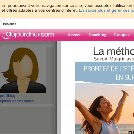
En poursuivant votre navigation sur ce site, vous acceptez l'utilisati
et offres adaptés à vos centres d'intérêt.
En savoir plus et gérer ces 
Bonjour !
Accueil
Coaching
Groupes
Accueil
>
espaces
>
StevenShulz
Blog de Steven
aide blog
1 - 1 de 1
«
‹ Préc.
1
Suiv. ›
»
profil
blog
ajouter de vos amies
My Biggest DOW
INSTAGRAM STOR
publié le 05/03/2020 à 20:10