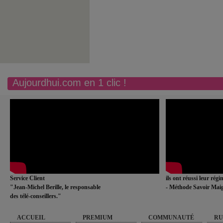
Aujourdhui.com en 1 clic !
Service Client
ils ont réussi leur rég
"Jean-Michel Berille, le responsable
- Méthode Savoir Maig
des télé-conseillers."
ACCUEIL
PREMIUM
COMMUNAUTÉ
RU