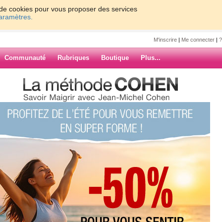
on de cookies pour vous proposer des services
paramètres.
M'inscrire
|
Me connecter
|
?
Communauté
Rubriques
Boutique
Plus...
ck...
20
ARCHIVES