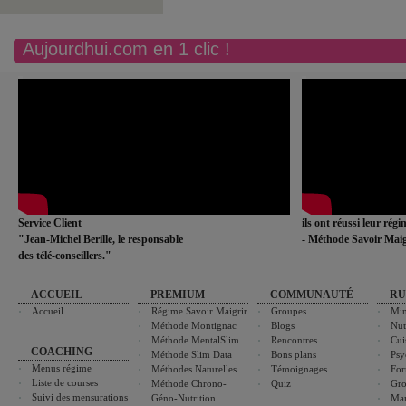
Aujourdhui.com en 1 clic !
Service Client
ils ont réussi leur rég
"Jean-Michel Berille, le responsable
- Méthode Savoir Maig
des télé-conseillers."
ACCUEIL
PREMIUM
COMMUNAUTÉ
RU
Accueil
Régime Savoir Maigrir
Groupes
Min
Méthode Montignac
Blogs
Nut
Méthode MentalSlim
Rencontres
Cui
COACHING
Méthode Slim Data
Bons plans
Psy
Menus régime
Méthodes Naturelles
Témoignages
For
Liste de courses
Méthode Chrono-
Quiz
Gro
Suivi des mensurations
Géno-Nutrition
Ma