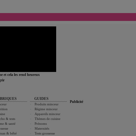
ime et cela les rend heureux
rir
BRIQUES
GUIDES
Publicité
ceur
Produits minceur
rition
Régime minceur
sine
Appareils minceur
cho & tests
Thèmes de cuisine
me & santé
Prénoms
ssesse
Maternités
man & bébé
Tests grossesse