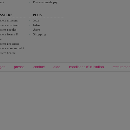
uté
Professionnels psy
SSIERS
PLUS
siers minceur
Jeux
siers nutrition
Infos
siers psycho
Astro
siers forme &
Shopping
té
siers grossesse
siers maman bébé
siers beauté
ges
presse
contact
aide
conditions d'utilisation
recrutemen
Forum grossesse et bébé
Forum psychologie
envie de bébé et de devenir maman
développement personnel et spiritua
accouchement et naissance de bébé
couple et sexualité
Grossesse et femme enceinte
Psychologie
symptome grossesse
intelligence et test de qi
calendrier de grossesse
test qi
régime protéiné
|
maigrir du ventre
|