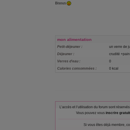
Bisous
mon alimentation
Petit-déjeuner :
un verre de j
Déjeuner :
crudité +pain
Verres d'eau :
0
Calories consommées :
0 kcal
L’accès et l’utilisation du forum sont réser
Vous pouvez vous
inscrire gratu
Si vous êtes déjà membre, co