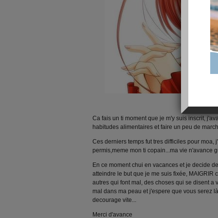
Salut les fille
Ca fais un ti moment que je m'y suis inscrit, j
habitudes alimentaires et faire un peu de marc
Ces derniers temps fut tres difficiles pour moa,
permis,meme mon ti copain...ma vie n'avance g
En ce moment chui en vacances et je decide de
atteindre le but que je me suis fixée, MAIGRIR c
autres qui font mal, des choses qui se disent a
mal dans ma peau et j'espere que vous serez là
decourage vite...
Merci d'avance