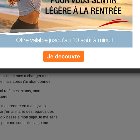
Je decouvre
s!
'avais commencé à changer mes
he mais apres j'ai abandonnée...
 j'ai raté mes exams, mon
uère!
 me prendre en main, jveux
ar j'en ai marre des regards des
 voix basse a mon sujet.Je me sens
 pour me soutenir...car je me