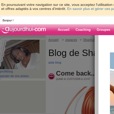
En poursuivant votre navigation sur ce site, vous acceptez l'utilisati
et offres adaptés à vos centres d'intérêt.
En savoir plus et gérer ces 
Bonjour !
Accueil
Coaching
Groupes
Accueil
>
espaces
>
Shanty20
> Come ba
Blog de Shanty
aide blog
Come back...
profil
blog
ajouter de vos amies
publié le 21/07/2008 à 13:07