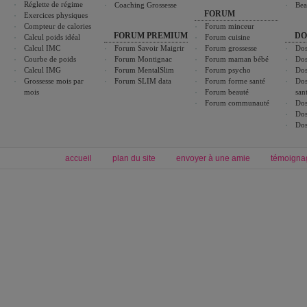
Réglette de régime
Coaching Grossesse
Bea
FORUM
Exercices physiques
Compteur de calories
Forum minceur
FORUM PREMIUM
DO
Calcul poids idéal
Forum cuisine
Calcul IMC
Forum Savoir Maigrir
Forum grossesse
Dos
Courbe de poids
Forum Montignac
Forum maman bébé
Dos
Calcul IMG
Forum MentalSlim
Forum psycho
Dos
Grossesse mois par
Forum SLIM data
Forum forme santé
Dos
mois
Forum beauté
san
Forum communauté
Dos
Dos
Dos
accueil
plan du site
envoyer à une amie
témoigna
Forum minceur
Forum cuisine
Commencer un régime
boissons, vins et cocktails
Alimentation équilibrée et nutrition
astuces et bons plans
Minceur
Recette cuisine
exercices physiques
recette facile
produits minceur
Recette poulet
Tags
:
ventre plat
|
maigrir des fesses
|
abdominaux
|
régime américain
|
régime mayo
|