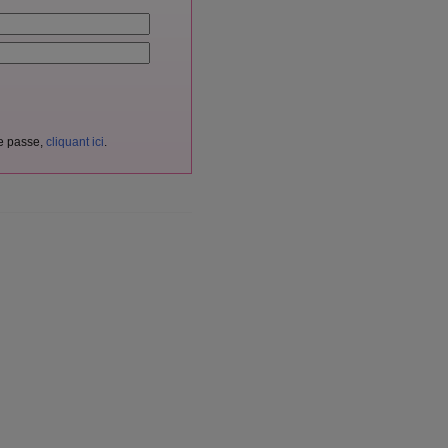
de passe,
cliquant ici
.