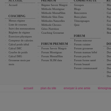
ACCUEIL
PREMIUM
COMMUNAUTÉ
RU
Accueil
Régime Savoir Maigrir
Groupes
Min
Méthode Montignac
Blogs
Nut
Méthode MentalSlim
Rencontres
Cui
COACHING
Méthode Slim Data
Bons plans
Psy
Menus régime
Méthodes Naturelles
Témoignages
For
Liste de courses
Méthode Chrono-
Quiz
Gro
Suivi des mensurations
Géno-Nutrition
Ma
Réglette de régime
Coaching Grossesse
Bea
FORUM
Exercices physiques
Compteur de calories
Forum minceur
FORUM PREMIUM
DO
Calcul poids idéal
Forum cuisine
Calcul IMC
Forum Savoir Maigrir
Forum grossesse
Dos
Courbe de poids
Forum Montignac
Forum maman bébé
Dos
Calcul IMG
Forum MentalSlim
Forum psycho
Dos
Grossesse mois par
Forum SLIM data
Forum forme santé
Dos
mois
Forum beauté
san
Forum communauté
Dos
Dos
Dos
accueil
plan du site
envoyer à une amie
témoigna
Forum minceur
Forum cuisine
Commencer un régime
boissons, vins et cocktails
Alimentation équilibrée et nutrition
astuces et bons plans