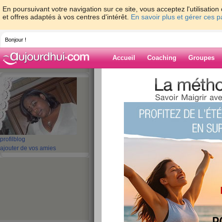
En poursuivant votre navigation sur ce site, vous acceptez l'utilisati
et offres adaptés à vos centres d'intérêt.
En savoir plus et gérer ces 
Bonjour !
Accueil
Coaching
Groupes
Accueil
>
espaces
>
Shanty20
> Toujours 
Blog de Shanty
aide blog
Toujours pas de sol
profil
blog
ajouter de vos amies
publié le 27/08/2009 à 11:23
Toute la compag
Comment ça va?Moi bof,le beau te