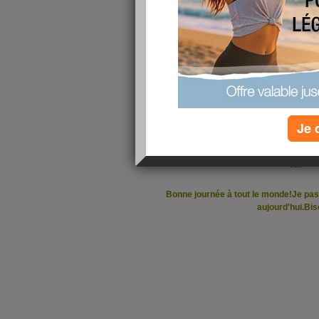
Sinon j'ai pu faire ma dernière lessive mal
finirais le repassage et après je serais enf
aller à la fac aujourd'hui pour voir mon empl
de me retrouver tre
Donc j'attend qu'il le mette en li
En fin d'aprem,je vais chercher mes pass d
club de remise en forme.J'ai hate de com
autre tournant avec cela.Je me suis jamais 
Je 
Sinon je profite aussi pour souhaite
Lafille79.Que cette journée soit remplie d'
toi.
Bonne journée à tout le monde!Je pas
aujourd'hui.Bis