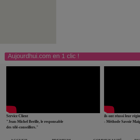
Aujourdhui.com en 1 clic !
Service Client
ils ont réussi leur rég
"Jean-Michel Berille, le responsable
- Méthode Savoir Maig
des télé-conseillers."