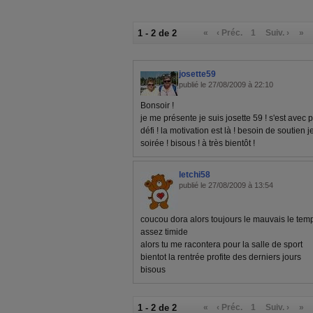
1 - 2 de 2
«
‹ Préc.
1
Suiv. ›
»
josette59
publié le 27/08/2009 à 22:10
Bonsoir !
je me présente je suis josette 59 ! s'est avec p
défi ! la motivation est là ! besoin de soutien
soirée ! bisous ! à très bientôt !
letchi58
publié le 27/08/2009 à 13:54
coucou dora alors toujours le mauvais le tem
assez timide
alors tu me racontera pour la salle de sport
bientot la rentrée profite des derniers jours
bisous
1 - 2 de 2
«
‹ Préc.
1
Suiv. ›
»