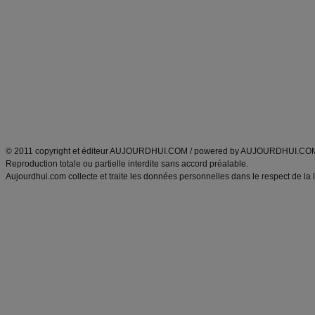
Minceur
Recette cuisine
exercices physiques
recette facile
produits minceur
Recette poulet
Tags
:
ventre plat
|
maigrir des fesses
|
abdominaux
|
régime américain
|
régime mayo
|
Découvrez aussi
:
exercices abdominaux
|
recette wok
|
ANXA Partenaires
:
Recette
de cuisine |
Recette cuisine
|
© 2011 copyright et éditeur AUJOURDHUI.COM / powered by AUJOURDHUI.CO
Reproduction totale ou partielle interdite sans accord préalable.
Aujourdhui.com collecte et traite les données personnelles dans le respect de la 