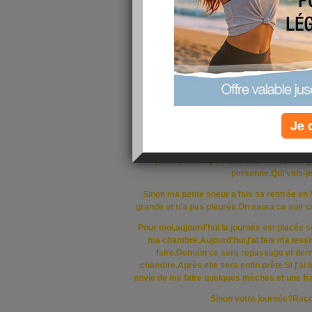
Comment ça va?Moi s
Je viens d'avoir un coup de fil.Trop contente.B
avait une publicité pour un club de remise e
certainement?Donc hier j'ai été sur leur si
peu sur les tarifs.Et oui,la motiv
Et on avais doit à un pass découverte de 8 jo
formulaire rempli,on me dis qu'au lieu de
peu,vous direz!Mais je peux pas me permettre
Je 
pas fais mon inscription à la fac qui va m
Et là,quelqu'un appel et m'annonce que j'ai
jours à Moving.Je dois aller récupérer 
personne.Qui vais-je
Sinon ma petite soeur a fais sa rentrée en 
grande et n'a pas pleurée.On saura ce soir 
Pour moi,aujourd'hui la journée est placée 
ma chambre.Aujourd'hui,j'ai fais ma lessiv
faire.Demain ce sera repassage et derni
chambre.Après elle sera enfin prête.Si j'ai le
envie de me faire quelques mèches et une fr
Sinon votre journée?Racon