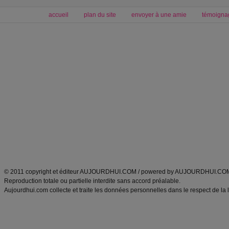
accueil
plan du site
envoyer à une amie
témoigna
Forum minceur
Forum cuisine
Commencer un régime
boissons, vins et cocktails
Alimentation équilibrée et nutrition
astuces et bons plans
Minceur
Recette cuisine
exercices physiques
recette facile
produits minceur
Recette poulet
Tags
:
ventre plat
|
maigrir des fesses
|
abdominaux
|
régime américain
|
régime mayo
|
Découvrez aussi
:
exercices abdominaux
|
recette wok
|
ANXA Partenaires
:
Recette
de cuisine |
Recette cuisine
|
© 2011 copyright et éditeur AUJOURDHUI.COM / powered by AUJOURDHUI.CO
Reproduction totale ou partielle interdite sans accord préalable.
Aujourdhui.com collecte et traite les données personnelles dans le respect de la 