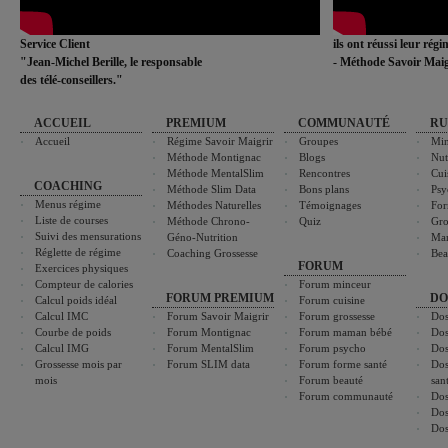
Service Client
ils ont réussi leur rég
"Jean-Michel Berille, le responsable
- Méthode Savoir Maig
des télé-conseillers."
ACCUEIL
PREMIUM
COMMUNAUTÉ
RU
Accueil
Régime Savoir Maigrir
Groupes
Min
Méthode Montignac
Blogs
Nut
Méthode MentalSlim
Rencontres
Cui
COACHING
Méthode Slim Data
Bons plans
Psy
Menus régime
Méthodes Naturelles
Témoignages
For
Liste de courses
Méthode Chrono-
Quiz
Gro
Suivi des mensurations
Géno-Nutrition
Ma
Réglette de régime
Coaching Grossesse
Bea
FORUM
Exercices physiques
Compteur de calories
Forum minceur
FORUM PREMIUM
DO
Calcul poids idéal
Forum cuisine
Calcul IMC
Forum Savoir Maigrir
Forum grossesse
Dos
Courbe de poids
Forum Montignac
Forum maman bébé
Dos
Calcul IMG
Forum MentalSlim
Forum psycho
Dos
Grossesse mois par
Forum SLIM data
Forum forme santé
Dos
mois
Forum beauté
san
Forum communauté
Dos
Dos
Dos