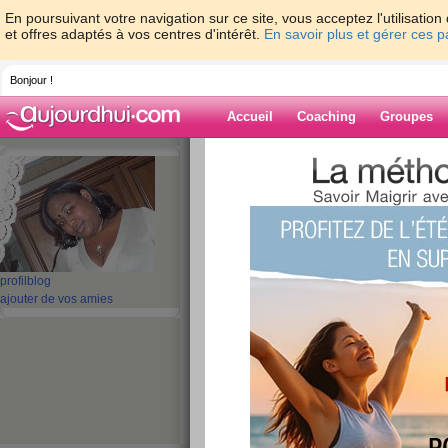
En poursuivant votre navigation sur ce site, vous acceptez l'utilisati
et offres adaptés à vos centres d'intérêt.
En savoir plus et gérer ces 
Bonjour !
Accueil
Coaching
Groupes
Accueil
>
espaces
>
Shanty20
> De bonne
Blog de Shanty
aide blog
De bonnes nouvelle
profil
blog
ajouter de vos amies
publié le 25/08/2009 à 11:53
La compagni