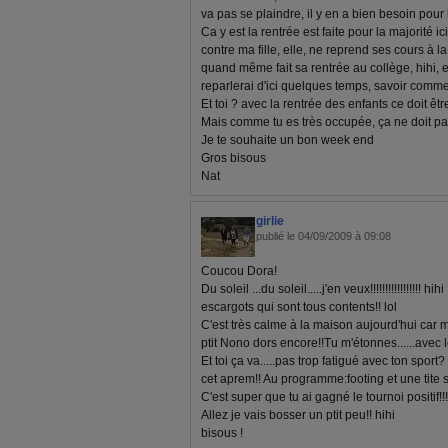
va pas se plaindre, il y en a bien besoin pour l
Ca y est la rentrée est faite pour la majorité ic
contre ma fille, elle, ne reprend ses cours à l
quand même fait sa rentrée au collège, hihi, en
reparlerai d'ici quelques temps, savoir comm
Et toi ? avec la rentrée des enfants ce doit ê
Mais comme tu es très occupée, ça ne doit pas 
Je te souhaite un bon week end
Gros bisous
Nat
girlie
publié le 04/09/2009 à 09:08
Coucou Dora!
Du soleil ...du soleil.....j'en veux!!!!!!!!!!!!!!!!! 
escargots qui sont tous contents!! lol
C'est très calme à la maison aujourd'hui car m
ptit Nono dors encore!!Tu m'étonnes......avec le 
Et toi ça va.....pas trop fatigué avec ton sport
cet aprem!! Au programme:footing et une tite 
C'est super que tu ai gagné le tournoi positif!!!
Allez je vais bosser un ptit peu!! hihi
bisous !