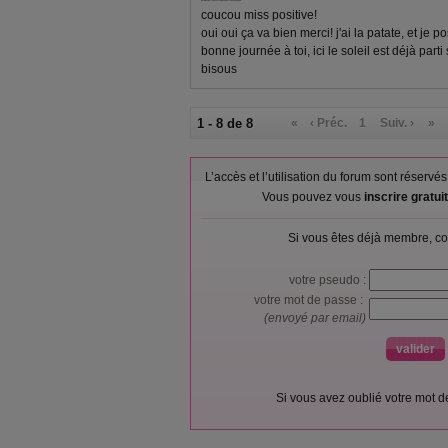
coucou miss positive!
oui oui ça va bien merci! j'ai la patate, et je po
bonne journée à toi, ici le soleil est déjà parti 
bisous
1 - 8 de 8
«
‹ Préc.
1
Suiv. ›
»
L’accès et l’utilisation du forum sont réser
Vous pouvez vous
inscrire gratu
Si vous êtes déjà membre, co
votre pseudo :
votre mot de passe :
(envoyé par email)
Si vous avez oublié votre mot 