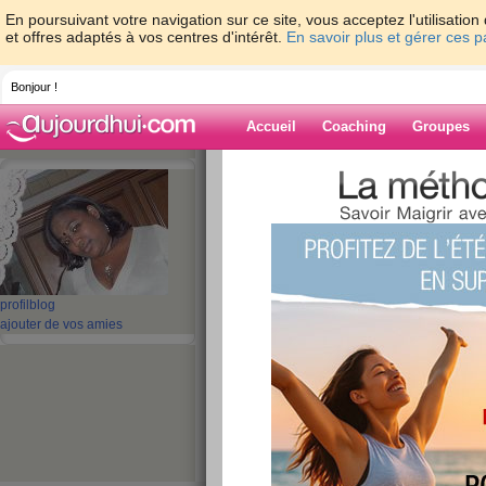
En poursuivant votre navigation sur ce site, vous acceptez l'utilisati
et offres adaptés à vos centres d'intérêt.
En savoir plus et gérer ces 
Bonjour !
Accueil
Coaching
Groupes
Accueil
>
espaces
>
Shanty20
> J-4 : Posit
Blog de Shanty
aide blog
J-4 : Positive attitu
profil
blog
ajouter de vos amies
publié le 03/09/2009 à 10:23
Bonjour,
Comment ça va tout le monde?Moi,je vais bie
le planning de ouff que j'ai en ce moment.
coéquipières de ne pas avoir pu passée sur 