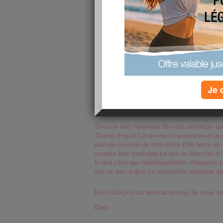
aussi à mes anciennes amies de passer de 
pour autant que je vous oublie.Je pense bien
moyen de mieux gérer.Vous le constaterez 
Sinon,j'ai été à la alle de sport aujourd'hui,
abdos cuisses) et je peux vous dire que j'en 
difficile.Mais il ne faut pas oublier que c'es
pass gratuit que j'ai ne dure que 8 jours.Alo
Aujourd'hui,il fait chaud sur mon île.On sort
Je 
est seulement en septembre et il fait bien c
décmebre janvier qu'est ce ça va donner.On 
aujourd'hui,je pourrais nager un peu.
Sinon,je suis heureuse de vous annoncer que
Tournoi Positif.Cécile me l'a annoncée et je 
journée positive de mon choix.Elle lance un a
compte bien participer.ça fais un bien fou e
le dire c'est que bénéfique!Alors n'hésistez 
voir un peu à quoi ça ressemble,remonter dan
Ben voilà,je vous embrasse tous.Je vous so
Dora.