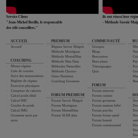
Service Client
ils ont réussi leur rég
"Jean-Michel Berille, le responsable
- Méthode Savoir Maig
des télé-conseillers."
ACCUEIL
PREMIUM
COMMUNAUTÉ
RU
Accueil
Régime Savoir Maigrir
Groupes
Min
Méthode Montignac
Blogs
Nut
Méthode MentalSlim
Rencontres
Cui
COACHING
Méthode Slim Data
Bons plans
Psy
Menus régime
Méthodes Naturelles
Témoignages
For
Liste de courses
Méthode Chrono-
Quiz
Gro
Suivi des mensurations
Géno-Nutrition
Ma
Réglette de régime
Coaching Grossesse
Bea
FORUM
Exercices physiques
Compteur de calories
Forum minceur
FORUM PREMIUM
DO
Calcul poids idéal
Forum cuisine
Calcul IMC
Forum Savoir Maigrir
Forum grossesse
Dos
Courbe de poids
Forum Montignac
Forum maman bébé
Dos
Calcul IMG
Forum MentalSlim
Forum psycho
Dos
Grossesse mois par
Forum SLIM data
Forum forme santé
Dos
mois
Forum beauté
san
Forum communauté
Dos
Dos
Dos