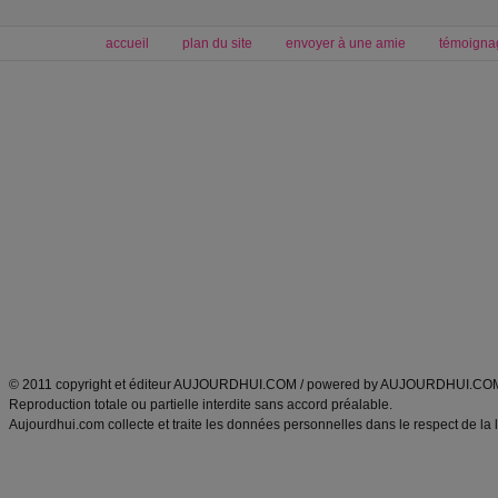
accueil
plan du site
envoyer à une amie
témoigna
Forum minceur
Forum cuisine
Commencer un régime
boissons, vins et cocktails
Alimentation équilibrée et nutrition
astuces et bons plans
Minceur
Recette cuisine
exercices physiques
recette facile
produits minceur
Recette poulet
Tags
:
ventre plat
|
maigrir des fesses
|
abdominaux
|
régime américain
|
régime mayo
|
Découvrez aussi
:
exercices abdominaux
|
recette wok
|
ANXA Partenaires
:
Recette
de cuisine |
Recette cuisine
|
© 2011 copyright et éditeur AUJOURDHUI.COM / powered by AUJOURDHUI.CO
Reproduction totale ou partielle interdite sans accord préalable.
Aujourdhui.com collecte et traite les données personnelles dans le respect de la 