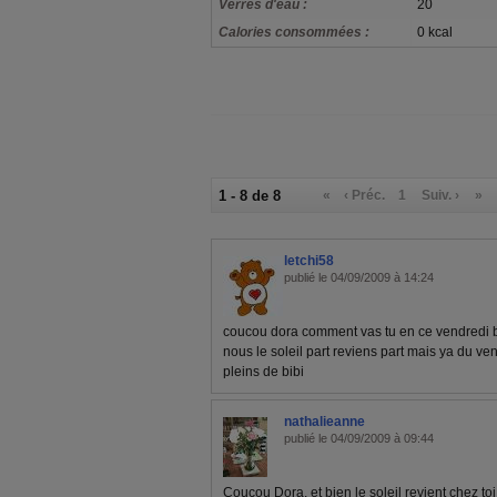
Verres d'eau :
20
Calories consommées :
0 kcal
1 - 8 de 8
«
‹ Préc.
1
Suiv. ›
»
letchi58
publié le 04/09/2009 à 14:24
coucou dora comment vas tu en ce vendredi b
nous le soleil part reviens part mais ya du ven
pleins de bibi
nathalieanne
publié le 04/09/2009 à 09:44
Coucou Dora, et bien le soleil revient chez toi