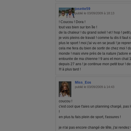
josette59
publié le 03/09/2009 à 18:13
! Coucou ! Dora !
tout vas bien sur ton île !
de la chaleur ! du grand soleil ! et ! hop ! peti
je vois pleins de travail ! comme tu dis il faut s
plus le sport ! moi j'ai vu en se jeudi ! je rep
cela me fera du bien de sortir de chez moi !
monde ! mais vivre près de la nature j'adore et
entourée de ma chienne ! 9 ans et mon chat 
depuis 27 ans ! je continue mon petit tour ! des 
!!! à plus tard !
Miss_Eos
publié le 03/09/2009 à 14:43
coucou !
c'est cool que t'aies un planning chargé, pas 
!
en plus tu fais plein de sport, t'assures !
je n'ai pas encore changé de tête, j'ai rendez