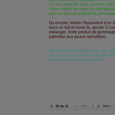
: le soir avant de vous coucher, nett
coton imbibé de votre lait démaquillan
pour en faire un produit de gommage
Ou encore, mettre l'équivalent d'un 
dans un bol et mixer le, ajouter 2 cui
mélanger. Votre produit de gommage 
(attention aux peaux sensibles).
voila mes jolies j espere ke vous 
avec mes pti conseils et MR gad elma
milles bisous et bonne journée
1 - 10 de 11
«
‹ Préc.
1
2
Suiv. ›