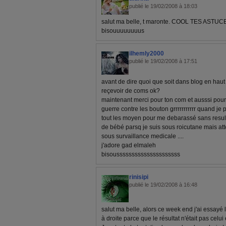
publié le 19/02/2008 à 18:03
salut ma belle, t maronte. COOL TES ASTUCES
bisouuuuuuuus
ilhemly2000
publié le 19/02/2008 à 17:51
avant de dire quoi que soit dans blog en hau
reçevoir de coms ok?
maintenant merci pour ton com et ausssi pour 
guerre contre les bouton grrrrrrrrrrr quand je
tout les moyen pour me debarassé sans resul
de bébé parsq je suis sous roicutane mais atte
sous survaillance medicale ....
j'adore gad elmaleh
bisousssssssssssssssssssss
rinisipi
publié le 19/02/2008 à 16:48
salut ma belle, alors ce week end j'ai essayé
à droite parce que le résultat n'était pas celu