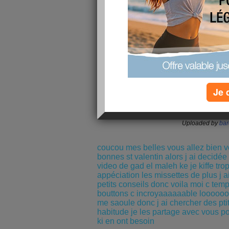
Je 
Gad elmaleh - le
Uploaded by
ba
coucou mes belles vous allez bien 
bonnes st valentin alors j ai decidée
video de gad el maleh ke je kiffe trop
appéciation les missettes de plus j 
petits conseils donc voila moi c temps
bouttons c incroyaaaaaable looooo
me saoule donc j ai chercher des pt
habitude je les partage avec vous p
ki en ont besoin