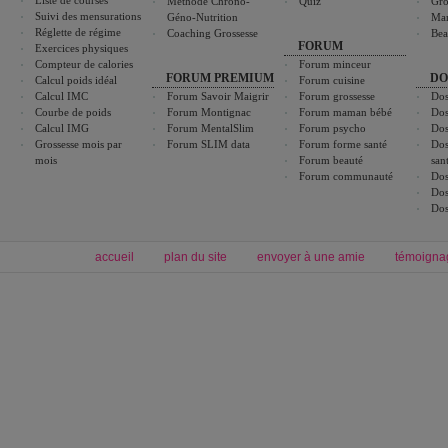
Liste de courses
Méthode Chrono-
Quiz
Gro
Suivi des mensurations
Géno-Nutrition
Ma
Réglette de régime
Coaching Grossesse
Bea
FORUM
Exercices physiques
Compteur de calories
Forum minceur
FORUM PREMIUM
DO
Calcul poids idéal
Forum cuisine
Calcul IMC
Forum Savoir Maigrir
Forum grossesse
Dos
Courbe de poids
Forum Montignac
Forum maman bébé
Dos
Calcul IMG
Forum MentalSlim
Forum psycho
Dos
Grossesse mois par
Forum SLIM data
Forum forme santé
Dos
mois
Forum beauté
san
Forum communauté
Dos
Dos
Dos
accueil
plan du site
envoyer à une amie
témoigna
Forum minceur
Forum cuisine
Commencer un régime
boissons, vins et cocktails
Alimentation équilibrée et nutrition
astuces et bons plans
Minceur
Recette cuisine
exercices physiques
recette facile
produits minceur
Recette poulet