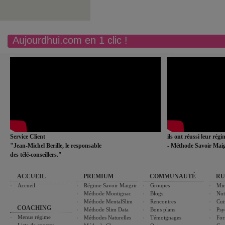
Aujourdhui.com en 1 clic !
Service Client
ils ont réussi leur rég
"Jean-Michel Berille, le responsable
- Méthode Savoir Maig
des télé-conseillers."
ACCUEIL
PREMIUM
COMMUNAUTÉ
RU
Accueil
Régime Savoir Maigrir
Groupes
Min
Méthode Montignac
Blogs
Nut
Méthode MentalSlim
Rencontres
Cui
COACHING
Méthode Slim Data
Bons plans
Psy
Menus régime
Méthodes Naturelles
Témoignages
For