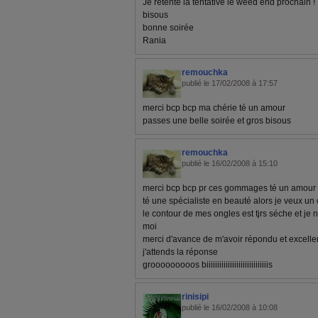
Je retente la tentative le weed end prochain !
bisous
bonne soirée
Rania
remouchka
publié le 17/02/2008 à 17:57
merci bcp bcp ma chérie té un amour
passes une belle soirée et gros bisous
remouchka
publié le 16/02/2008 à 15:10
merci bcp bcp pr ces gommages té un amour
té une spécialiste en beauté alors je veux un 
le contour de mes ongles est tjrs séche et je n
moi
merci d'avance de m'avoir répondu et excelle
j'attends la réponse
grooooooooos biiiiiiiiiiiiiiiiiiiiiiiiiiiiis
rinisipi
publié le 16/02/2008 à 10:08