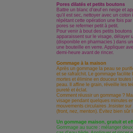
Pores dilatés et petits boutons
Battre un blanc d'œuf en neige et ap
qu'il est sec, nettoyer avec un coton
répétant cette opération une fois pa
pores se refermer petit à petit.
Pour venir à bout des petits boutons
apparaissent sur le visage, délaye
(disponible en pharmacies ) dans un 
une bouteille en verre. Appliquer ave
demi-heure avant de rincer.
Gommage à la maison
Après un gommage la peau se purifie, 
et se rafraîchit. Le gommage facilite 
mortes et élimine en douceur toutes 
peau. Il affine le grain, réveille les 
pureté et éclat.
Comment réussir un gommage ? Mas
visage pendant quelques minutes en 
mouvements circulaires .Insister sur 
(front, nez, menton). Évitez bien sûr
Un gommage maison, gratuit et ef
Gommage au sucre : mélanger deux 
cas d’eau tiède. Appliquer et rincer 