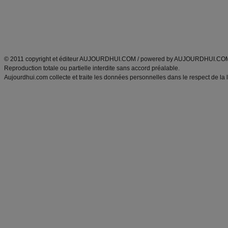
Tags
:
ventre plat
|
maigrir des fesses
|
abdominaux
|
régime américain
|
régime mayo
|
Découvrez aussi
:
exercices abdominaux
|
recette wok
|
ANXA Partenaires
:
Recette
de cuisine |
Recette cuisine
|
© 2011 copyright et éditeur AUJOURDHUI.COM / powered by AUJOURDHUI.CO
Reproduction totale ou partielle interdite sans accord préalable.
Aujourdhui.com collecte et traite les données personnelles dans le respect de la 