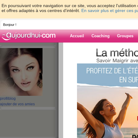
En poursuivant votre navigation sur ce site, vous acceptez l'utilisati
et offres adaptés à vos centres d'intérêt.
En savoir plus et gérer ces 
Bonjour !
Accueil
Coaching
Groupes
Accueil
>
espaces
>
Samia30110
> La gue
Blog de Samia3
aide blog
La guerre aux peti
publié le 15/02/2008 à 17:48
profil
blog
ajouter de vos amies