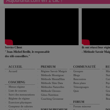
Aujourdhui.com en 1 clic !
Service Client
ils ont réussi leur rég
"Jean-Michel Berille, le responsable
- Méthode Savoir Maig
des télé-conseillers."
ACCUEIL
PREMIUM
COMMUNAUTÉ
RU
Accueil
Régime Savoir Maigrir
Groupes
Min
Méthode Montignac
Blogs
Nut
Méthode MentalSlim
Rencontres
Cui
COACHING
Méthode Slim Data
Bons plans
Psy
Menus régime
Méthodes Naturelles
Témoignages
For
Liste de courses
Méthode Chrono-
Quiz
Gro
Suivi des mensurations
Géno-Nutrition
Ma
Réglette de régime
Coaching Grossesse
Bea
FORUM
Exercices physiques
Compteur de calories
Forum minceur
FORUM PREMIUM
DO