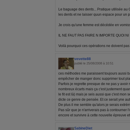
Le baguage des dents... Pratique utilisée au 
les dents et ne laisser quun espace pour un pa
Je crois qu'une femme est décédée en vomissan
IL NE FAUT PAS FAIRE N IMPORTE QUOI NI
Voilà pourquoi ces opérations ne doivent pas êt
vevette88
publié le 25/08/2008 à 10:51
ces méthodes me paraissent toujours aussi b
empêcher de manger donc supprimer tout plaisi
Parfois je regrette presque de ne pas y avoir 
nombreux écarts mais ça c'est justement quan
le fit est là) mais je seis aussi que c'est mon
dicte ce genre de pensée. Et ce serait yne aut
De plus il me semble qu'alors je serais extré
Pas sûr que je n'arriverais pas à contourner l'
encore et survivre à cette nouvelle épreuve e
SabineDiet