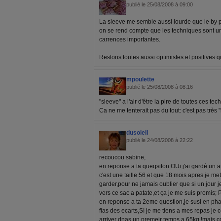
publié le 25/08/2008 à 09:00
La sleeve me semble aussi lourde que le by pa
on se rend compte que les techniques sont u
carrences importantes.
Restons toutes aussi optimistes et positives q
mpoulette
publié le 25/08/2008 à 08:16
"sleeve" a l'air d'être la pire de toutes ces tec
Ca ne me tenterait pas du tout: c'est pas très "n
dusoleil
publié le 24/08/2008 à 22:22
recoucou sabine,
en reponse a ta queqsiton OUi j'ai gardé un a
c'est une taille 56 et que 18 mois apres je mets
garder,pour ne jamais oublier que si un jour je
vers ce sac a patate,et ça je me suis promis
en reponse a ta 2eme question,je susi en phas
fias des ecarts,SI je me tiens a mes repas je 
arriver dnas un premeir temps a 65kg,!mais c