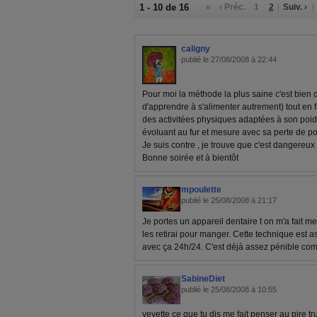
1 - 10 de 16
«
‹ Préc.
1
2
Suiv. ›
caligny
publié le 27/08/2008 à 22:44
Pour moi la méthode la plus saine c'est bien d
d'apprendre à s'alimenter autrement) tout en 
des activitées physiques adaptées à son poid
évoluant au fur et mesure avec sa perte de po
Je suis contre , je trouve que c'est dangereux !
Bonne soirée et à bientôt
mpoulette
publié le 25/08/2008 à 21:17
Je portes un appareil dentaire t on m'a fait mett
les retirai pour manger. Cette technique est a
avec ça 24h/24. C'est déjà assez pénible comme
SabineDiet
publié le 25/08/2008 à 10:55
vevette ce que tu dis me fait penser au pire truc