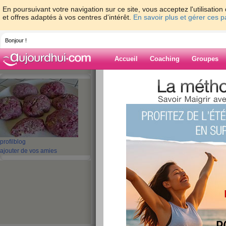
En poursuivant votre navigation sur ce site, vous acceptez l'utilisati
et offres adaptés à vos centres d'intérêt.
En savoir plus et gérer ces 
Bonjour !
Accueil
Coaching
Groupes
Accueil
>
espaces
>
SabineDiet
> Chir 2 
Blog de SabineD
aide blog
Chir 2 Gastroplast
profil
blog
ajouter de vos amies
publié le 24/08/2008 à 15:16
Oseriez-vous le faire ou conseiller à des 