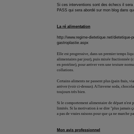
Si ces interventions sont des échecs il sera
PASS qui sera abordé sur mon blog dans que
La ré alimentation
http://www.regime-dietetique.net/dietetique-p
gastroplastie.aspx
Elle est progressive, dans un premier temps liqui
alimentaires par jour), puis mixée fractionnée 
en protéine), pour arriver vers une texture norma
collations.
Certains aliments ne passent plus (pain frais, vi
arriver (voir ci-dessus). A l'inverse soda, chocol
toujours très bien.
Si le comportement alimentaire de départ n'est pas
limités. Si la motivation à se dire "plus jamais ça"
a pas de vraies raisons pour que ça ne marche pa
Mon avis professionnel