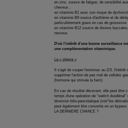
en zinc, source de fatigue, de sensibilité aux
cheveux ;
en vitamine B1 avec son risque de dysfonct
en vitamine B9 source d'asthénie et de dérèg
particulièrement grave en cas de grossesse
en vitamine B12 source de lésions buccales,
nerveux.
D'où l'intérêt d'une bonne surveillance mé
une complémentation vitaminique.
La « sleeve »
Il s'agit de couper l'estomac au 2/3, l'intérêt
supprimer l'action de pas mal de cellules gas
(hormone qui stimule la faim).
En cas de résultat décevant, elle peut être
temps d'une opération de "switch duodénal" 
diversion bilio-pancréatique (voir"les dérivati
peut également être convertie en un bypas
LA DERNIERE CHANCE ?