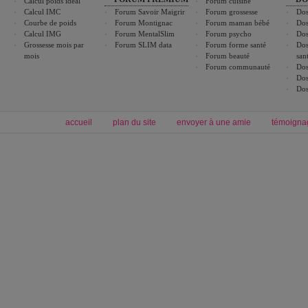
Calcul poids idéal
Forum cuisine
Calcul IMC
Forum Savoir Maigrir
Forum grossesse
Dos
Courbe de poids
Forum Montignac
Forum maman bébé
Dos
Calcul IMG
Forum MentalSlim
Forum psycho
Dos
Grossesse mois par
Forum SLIM data
Forum forme santé
Dos
mois
Forum beauté
san
Forum communauté
Dos
Dos
Dos
accueil
plan du site
envoyer à une amie
témoigna
Forum minceur
Forum cuisine
Commencer un régime
boissons, vins et cocktails
Alimentation équilibrée et nutrition
astuces et bons plans
Minceur
Recette cuisine
exercices physiques
recette facile
produits minceur
Recette poulet
Tags
:
ventre plat
|
maigrir des fesses
|
abdominaux
|
régime américain
|
régime mayo
|
Découvrez aussi
:
exercices abdominaux
|
recette wok
|