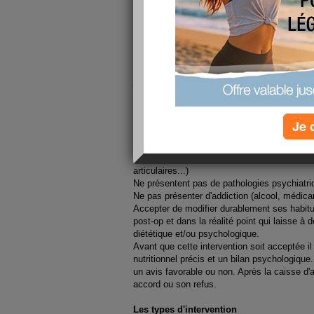
opération ?
Après vous avoir présenté le ballon gastriqu
technique chirurgicale pour perdre du poids.
LA GASTROPLASTIE
Cette technique est réservée à qui ?
Aux personnes qui :
Sont majeurs
Ont un IMC > 40 (obésité morbide) Opératio
(avec pathologies associées)
Je 
Ont suivi plusieurs régimes qui auront été de
poids soit réel depuis + de 5 ans.
Ont des pathologies liées à l'obésité (hyper
articulaires...)
Ne présentent pas de pathologies psychiatri
Ne pas présenter d'addiction (alcool, médic
Accepter de modifier durablement ses habitud
post-op et dans la réalité point qui laisse à 
diététique et/ou psychologique.
Avant que cette intervention soit acceptée il
nutritionnel précis et un bilan psychologique
un avis favorable ou non. Après la caisse d
accord ou son refus.
Les types d'intervention