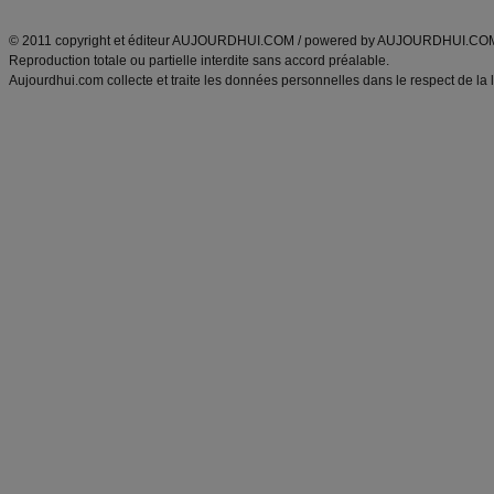
ANXA Partenaires
:
Recette
de cuisine |
Recette cuisine
|
© 2011 copyright et éditeur AUJOURDHUI.COM / powered by AUJOURDHUI.CO
Reproduction totale ou partielle interdite sans accord préalable.
Aujourdhui.com collecte et traite les données personnelles dans le respect de la 