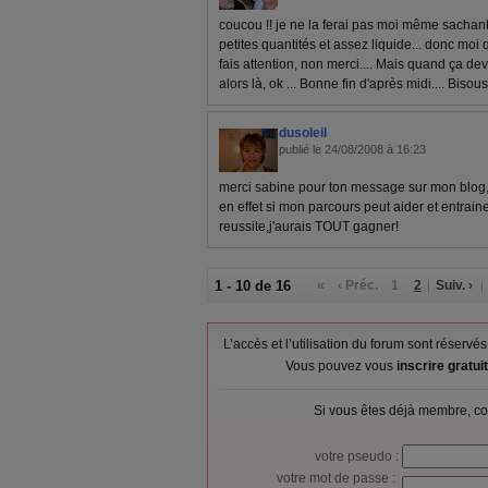
coucou !! je ne la ferai pas moi même sacha
petites quantités et assez liquide... donc mo
fais attention, non merci.... Mais quand ça de
alors là, ok ... Bonne fin d'après midi.... Bisous 
dusoleil
publié le 24/08/2008 à 16:23
merci sabine pour ton message sur mon blog
en effet si mon parcours peut aider et entrain
reussite,j'aurais TOUT gagner!
1 - 10 de 16
«
‹ Préc.
1
2
Suiv. ›
L’accès et l’utilisation du forum sont réser
Vous pouvez vous
inscrire gratu
Si vous êtes déjà membre, co
votre pseudo :
votre mot de passe :