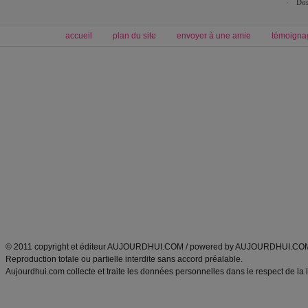
Dos
accueil
plan du site
envoyer à une amie
témoigna
Forum minceur
Forum cuisine
Commencer un régime
boissons, vins et cocktails
Alimentation équilibrée et nutrition
astuces et bons plans
Minceur
Recette cuisine
exercices physiques
recette facile
produits minceur
Recette poulet
Tags
:
ventre plat
|
maigrir des fesses
|
abdominaux
|
régime américain
|
régime mayo
|
Découvrez aussi
:
exercices abdominaux
|
recette wok
|
ANXA Partenaires
:
Recette
de cuisine |
Recette cuisine
|
© 2011 copyright et éditeur AUJOURDHUI.COM / powered by AUJOURDHUI.CO
Reproduction totale ou partielle interdite sans accord préalable.
Aujourdhui.com collecte et traite les données personnelles dans le respect de la 