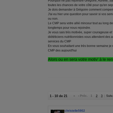
Pourquoi ne pas rejoindre Grégoire, Aurélie, Sa
toutes les chances de votre côté pour qu'en sept
Je dois demander à Grégoire comment compens
J'ai eu hier une question pour savoir si vos s
ou non.
Le CMP sera votre allié minceur tout au long de 
longtemps pour nous rejoindre.
Je vous sais très motivée, super courageuse et v
diététiciens nutritionnistes vous attendent des a
services du CMP
En vous souhaitant une très bonne semaine je m
CMP des aujourd'hui
Alors ou en sera votre motiv' à le ren
1 - 10 de 21
«
‹ Préc.
1
2
3
Suiv.
christelle5902