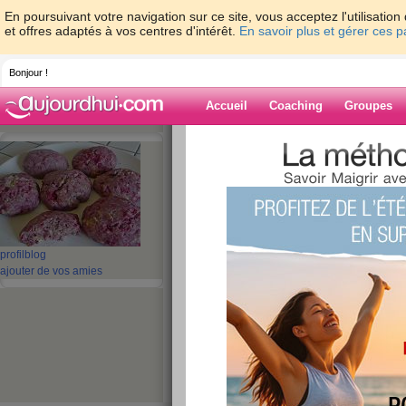
En poursuivant votre navigation sur ce site, vous acceptez l'utilisati
et offres adaptés à vos centres d'intérêt.
En savoir plus et gérer ces 
Bonjour !
Accueil
Coaching
Groupes
Accueil
>
espaces
>
SabineDiet
> Maigrir
Blog de SabineD
aide blog
Maigrir en été
profil
blog
ajouter de vos amies
publié le 07/07/2008 à 11:29