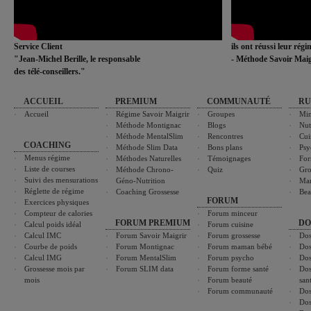
Service Client
ils ont réussi leur rég
"Jean-Michel Berille, le responsable
- Méthode Savoir Maig
des télé-conseillers."
ACCUEIL
PREMIUM
COMMUNAUTÉ
RU
Accueil
Régime Savoir Maigrir
Groupes
Min
Méthode Montignac
Blogs
Nut
Méthode MentalSlim
Rencontres
Cui
COACHING
Méthode Slim Data
Bons plans
Psy
Menus régime
Méthodes Naturelles
Témoignages
For
Liste de courses
Méthode Chrono-
Quiz
Gro
Suivi des mensurations
Géno-Nutrition
Ma
Réglette de régime
Coaching Grossesse
Bea
FORUM
Exercices physiques
Compteur de calories
Forum minceur
FORUM PREMIUM
DO
Calcul poids idéal
Forum cuisine
Calcul IMC
Forum Savoir Maigrir
Forum grossesse
Dos
Courbe de poids
Forum Montignac
Forum maman bébé
Dos
Calcul IMG
Forum MentalSlim
Forum psycho
Dos
Grossesse mois par
Forum SLIM data
Forum forme santé
Dos
mois
Forum beauté
san
Forum communauté
Dos
Dos