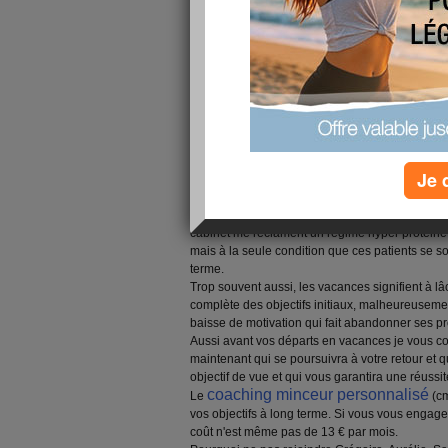
Je 
Trop souvent l'approche des vacances signifie pe
tentation de faire un régime strict est alors très
cabinet me réclament un régime hyper protéiné. I
mais à la seule condition que ces patients se s
terme.
Trop souvent aussi, les vacances signifient à lâc
complète des objectifs initiaux, malheureuseme
baisse de motivation qui fait abandonner ses p
Aussi avant vos départs en vacances je vous co
maintenant qui se poursuivra à votre retour et q
objectif de vue et qui vous garantira une réussi
coaching minceur personnalisé
Le
(cm
vos objectifs à long terme. Si vous vous engag
coût n'est même pas de 13 € par mois.