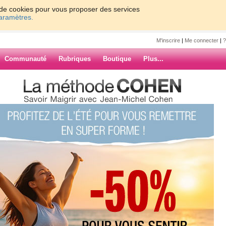
on de cookies pour vous proposer des services
paramètres.
M'inscrire
|
Me connecter
|
?
Communauté
Rubriques
Boutique
Plus...
ression
AZE3
edeprime de crise d'angoisse de
nfants j'aime la vie je ne comprends
aitement ca va mieux mais c'est
ARCHIVES
rler je vous embrassent et j'attends