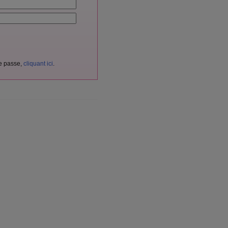
de passe,
cliquant ici
.