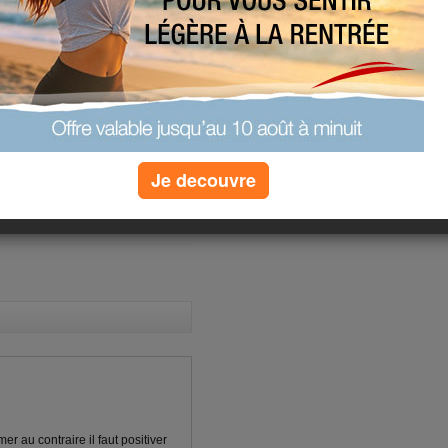
laeks cafe au lait
Je decouvre
(1) commentaires
r au contraire il faut positiver