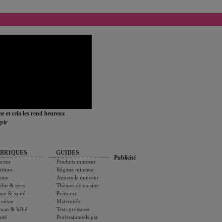
ime et cela les rend heureux
rir
BRIQUES
GUIDES
Publicité
ceur
Produits minceur
rition
Régime minceur
sine
Appareils minceur
cho & tests
Thèmes de cuisine
me & santé
Prénoms
ssesse
Maternités
man & bébé
Tests grossesse
uté
Professionnels psy