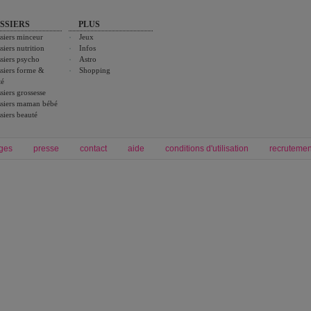
SSIERS
PLUS
siers minceur
Jeux
siers nutrition
Infos
siers psycho
Astro
siers forme &
Shopping
té
siers grossesse
siers maman bébé
siers beauté
ges
presse
contact
aide
conditions d'utilisation
recrutemen
Forum grossesse et bébé
Forum psychologie
envie de bébé et de devenir maman
développement personnel et spiritua
accouchement et naissance de bébé
couple et sexualité
Grossesse et femme enceinte
Psychologie
symptome grossesse
intelligence et test de qi
calendrier de grossesse
test qi
régime protéiné
|
maigrir du ventre
|