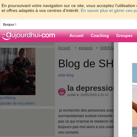
En poursuivant votre navigation sur ce site, vous acceptez l'utilisati
et offres adaptés à vos centres d'intérêt.
En savoir plus et gérer ces 
Bonjour !
Accueil
Coaching
Groupes
Accueil
>
espaces
>
SHERAZE3
> la dep
Blog de SHER
aide blog
la depression
publié le 16/05/2009 à 20:31
profil
blog
ajouter de vos amies
je recherche des personnes avec qui discuer d
surrrrpoidsmais surtout s'ensortir car j'ai des e
pas ce qui m'arrive le medecin m'adonner un tr
toujours pas moi alors a vos claviers osez en pa
vos conseils