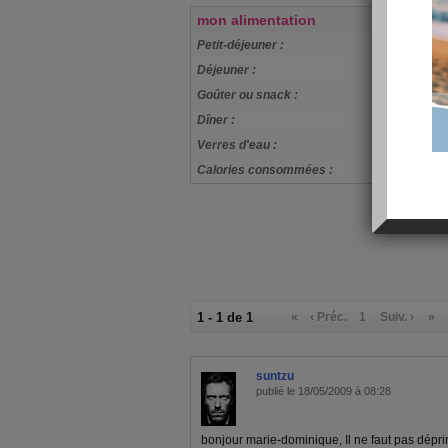
mon alimentation
Petit-déjeuner :
petales cornf
Déjeuner :
frites oeufs
Goûter ou snack :
nada
Dîner :
je sais pas
Verres d'eau :
5
Calories consommées :
0 kcal
1 - 1 de 1
«
‹ Préc.
1
Suiv. ›
»
suntzu
publié le 18/05/2009 à 08:28
bonjour marie-dominique, Il ne faut pas déprime