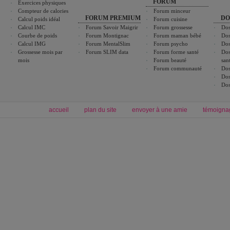
FORUM
Exercices physiques
Compteur de calories
Forum minceur
FORUM PREMIUM
DO
Calcul poids idéal
Forum cuisine
Calcul IMC
Forum Savoir Maigrir
Forum grossesse
Dos
Courbe de poids
Forum Montignac
Forum maman bébé
Dos
Calcul IMG
Forum MentalSlim
Forum psycho
Dos
Grossesse mois par
Forum SLIM data
Forum forme santé
Dos
mois
Forum beauté
san
Forum communauté
Dos
Dos
Dos
accueil
plan du site
envoyer à une amie
témoigna
Forum minceur
Forum cuisine
Commencer un régime
boissons, vins et cocktails
Alimentation équilibrée et nutrition
astuces et bons plans
Minceur
Recette cuisine
exercices physiques
recette facile
produits minceur
Recette poulet
Tags
:
ventre plat
|
maigrir des fesses
|
abdominaux
|
régime américain
|
régime mayo
|