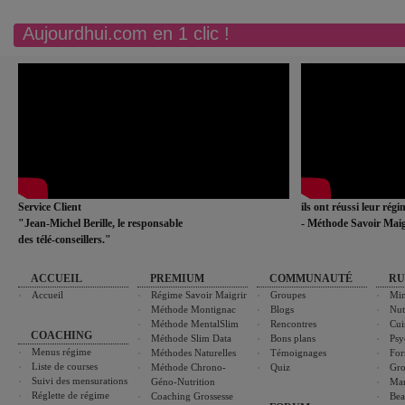
Aujourdhui.com en 1 clic !
Service Client
ils ont réussi leur rég
"Jean-Michel Berille, le responsable
- Méthode Savoir Maig
des télé-conseillers."
ACCUEIL
PREMIUM
COMMUNAUTÉ
RU
Accueil
Régime Savoir Maigrir
Groupes
Min
Méthode Montignac
Blogs
Nut
Méthode MentalSlim
Rencontres
Cui
COACHING
Méthode Slim Data
Bons plans
Psy
Menus régime
Méthodes Naturelles
Témoignages
For
Liste de courses
Méthode Chrono-
Quiz
Gro
Suivi des mensurations
Géno-Nutrition
Ma
Réglette de régime
Coaching Grossesse
Bea