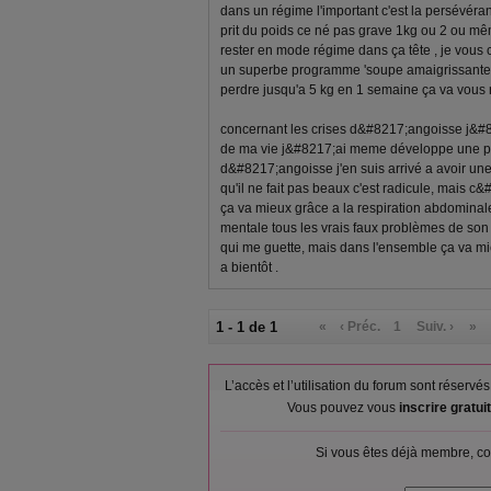
dans un régime l'important c'est la persévéran
prit du poids ce né pas grave 1kg ou 2 ou même
rester en mode régime dans ça tête , je vous c
un superbe programme 'soupe amaigrissante' i
perdre jusqu'a 5 kg en 1 semaine ça va vous 
concernant les crises d&#8217;angoisse j&#
de ma vie j&#8217;ai meme développe une pe
d&#8217;angoisse j'en suis arrivé a avoir une
qu'il ne fait pas beaux c'est radicule, mais 
ça va mieux grâce a la respiration abdominale
mentale tous les vrais faux problèmes de son e
qui me guette, mais dans l'ensemble ça va m
a bientôt .
1 - 1 de 1
«
‹ Préc.
1
Suiv. ›
»
L’accès et l’utilisation du forum sont réser
Vous pouvez vous
inscrire gratu
Si vous êtes déjà membre, co