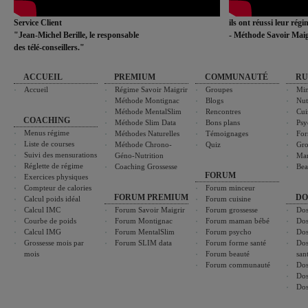
Service Client
ils ont réussi leur rég
"Jean-Michel Berille, le responsable
- Méthode Savoir Maig
des télé-conseillers."
ACCUEIL
PREMIUM
COMMUNAUTÉ
RU
Accueil
Régime Savoir Maigrir
Groupes
Min
Méthode Montignac
Blogs
Nut
Méthode MentalSlim
Rencontres
Cui
COACHING
Méthode Slim Data
Bons plans
Psy
Menus régime
Méthodes Naturelles
Témoignages
For
Liste de courses
Méthode Chrono-
Quiz
Gro
Suivi des mensurations
Géno-Nutrition
Ma
Réglette de régime
Coaching Grossesse
Bea
FORUM
Exercices physiques
Compteur de calories
Forum minceur
FORUM PREMIUM
DO
Calcul poids idéal
Forum cuisine
Calcul IMC
Forum Savoir Maigrir
Forum grossesse
Dos
Courbe de poids
Forum Montignac
Forum maman bébé
Dos
Calcul IMG
Forum MentalSlim
Forum psycho
Dos
Grossesse mois par
Forum SLIM data
Forum forme santé
Dos
mois
Forum beauté
san
Forum communauté
Dos
Dos
Dos