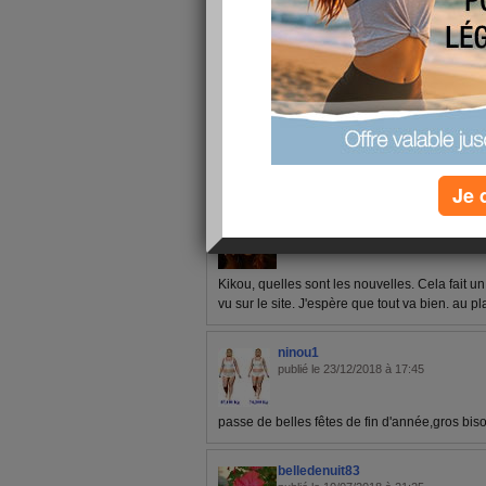
réduit mes quantités. Bises et bon courage avec
1 - 5 de 5
«
‹ Préc.
1
Suiv. ›
»
Je 
ITD
publié le 07/03/2019 à 07:47
Kikou, quelles sont les nouvelles. Cela fait 
vu sur le site. J'espère que tout va bien. au pl
ninou1
publié le 23/12/2018 à 17:45
passe de belles fêtes de fin d'année,gros b
belledenuit83