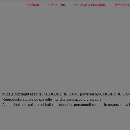
accueil
plan du site
envoyer à une amie
témoigna
Forum minceur
Forum cuisine
Commencer un régime
boissons, vins et cocktails
Alimentation équilibrée et nutrition
astuces et bons plans
Minceur
Recette cuisine
exercices physiques
recette facile
produits minceur
Recette poulet
Tags
:
ventre plat
|
maigrir des fesses
|
abdominaux
|
régime américain
|
régime mayo
|
Découvrez aussi
:
exercices abdominaux
|
recette wok
|
ANXA Partenaires
:
Recette
de cuisine |
Recette cuisine
|
© 2011 copyright et éditeur AUJOURDHUI.COM / powered by AUJOURDHUI.CO
Reproduction totale ou partielle interdite sans accord préalable.
Aujourdhui.com collecte et traite les données personnelles dans le respect de la 