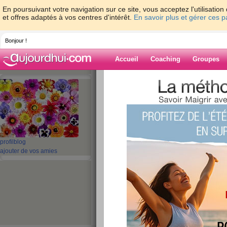
En poursuivant votre navigation sur ce site, vous acceptez l'utilisati
et offres adaptés à vos centres d'intérêt.
En savoir plus et gérer ces 
Bonjour !
Accueil
Coaching
Groupes
Accueil
>
espaces
>
SCARLATINE
> Mer
Blog de SCARL
aide blog
profil
blog
Merci LSDP
ajouter de vos amies
publié le 29/06/2018 à 10:10
Cc les amies Belle perte de poids avec cette m
Aujourd hui 88,8 Je continue sur un mode chro
fromage , je n en ai pris que 30 gr et ça me suffit
peut se permettre plus de choses!,, Je me sui
mercredi soir ! Par cette chaleur je n ai pas bea