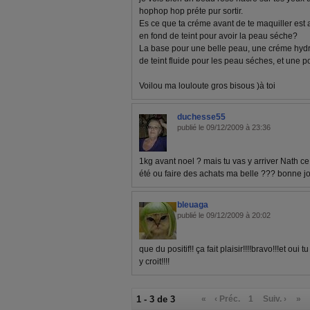
hophop hop préte pur sortir.
Es ce que ta créme avant de te maquiller est a
en fond de teint pour avoir la peau séche?
La base pour une belle peau, une créme hydra
de teint fluide pour les peau séches, et une p
Voilou ma louloute gros bisous )à toi
duchesse55
publié le 09/12/2009 à 23:36
1kg avant noel ? mais tu vas y arriver Nath ce
été ou faire des achats ma belle ??? bonne j
bleuaga
publié le 09/12/2009 à 20:02
que du positif!! ça fait plaisir!!!!bravo!!!et oui
y croit!!!!
1 - 3 de 3
«
‹ Préc.
1
Suiv. ›
»