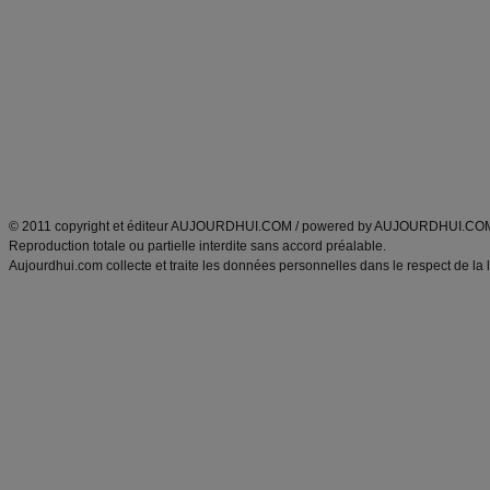
Minceur
Recette cuisine
exercices physiques
recette facile
produits minceur
Recette poulet
Tags
:
ventre plat
|
maigrir des fesses
|
abdominaux
|
régime américain
|
régime mayo
|
Découvrez aussi
:
exercices abdominaux
|
recette wok
|
ANXA Partenaires
:
Recette
de cuisine |
Recette cuisine
|
© 2011 copyright et éditeur AUJOURDHUI.COM / powered by AUJOURDHUI.CO
Reproduction totale ou partielle interdite sans accord préalable.
Aujourdhui.com collecte et traite les données personnelles dans le respect de la 