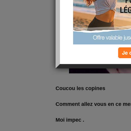
Je 
Coucou les copines
Comment allez vous en ce mer
Moi impec .