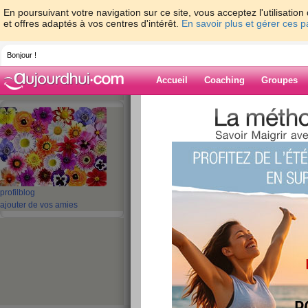
En poursuivant votre navigation sur ce site, vous acceptez l'utilisati
et offres adaptés à vos centres d'intérêt.
En savoir plus et gérer ces 
Bonjour !
Accueil
Coaching
Groupes
Accueil
>
espaces
>
SCARLATINE
> des p
Blog de SCARL
aide blog
profil
blog
des petites nouvel
ajouter de vos amies
publié le 09/12/2009 à 16:07