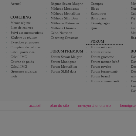
Accueil
Régime Savoir Maigrir
Groupes
Min
Méthode Montignac
Blogs
Nut
Méthode MentalSlim
Rencontres
Cui
COACHING
Méthode Slim Data
Bons plans
Psy
Menus régime
Méthodes Naturelles
Témoignages
For
Liste de courses
Méthode Chrono-
Quiz
Gro
Suivi des mensurations
Géno-Nutrition
Ma
Réglette de régime
Coaching Grossesse
Bea
FORUM
Exercices physiques
Compteur de calories
Forum minceur
FORUM PREMIUM
DO
Calcul poids idéal
Forum cuisine
Calcul IMC
Forum Savoir Maigrir
Forum grossesse
Dos
Courbe de poids
Forum Montignac
Forum maman bébé
Dos
Calcul IMG
Forum MentalSlim
Forum psycho
Dos
Grossesse mois par
Forum SLIM data
Forum forme santé
Dos
mois
Forum beauté
san
Forum communauté
Dos
Dos
Dos
accueil
plan du site
envoyer à une amie
témoigna
Forum minceur
Forum cuisine
Commencer un régime
boissons, vins et cocktails
Alimentation équilibrée et nutrition
astuces et bons plans