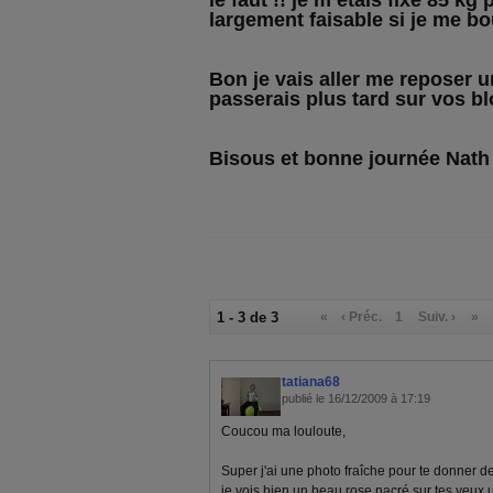
le faut !! je m etais fixé 85 kg 
largement faisable si je me 
Bon je vais aller me reposer un
passerais plus tard sur vos bl
Bisous et bonne journée Nath 
1 - 3 de 3
«
‹ Préc.
1
Suiv. ›
»
tatiana68
publié le 16/12/2009 à 17:19
Coucou ma louloute,
Super j'ai une photo fraîche pour te donner d
je vois bien un beau rose nacré sur tes yeux 