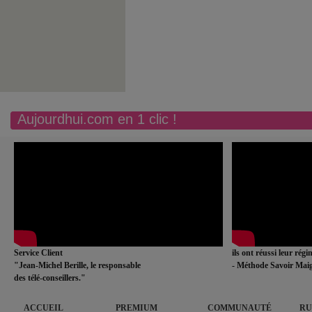
Aujourdhui.com en 1 clic !
Service Client
ils ont réussi leur rég
"Jean-Michel Berille, le responsable
- Méthode Savoir Maig
des télé-conseillers."
ACCUEIL
PREMIUM
COMMUNAUTÉ
RU