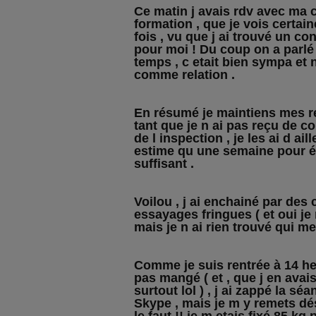
Ce matin j avais rdv avec ma 
formation , que je vois certai
fois , vu que j ai trouvé un cont
pour moi ! Du coup on a parlé 
temps , c etait bien sympa et
comme relation .
En résumé je maintiens mes r
tant que je n ai pas reçu de con
de l inspection , je les ai d ail
estime qu une semaine pour éa
suffisant .
Voilou , j ai enchainé par des 
essayages fringues ( et oui je 
mais je n ai rien trouvé qui me 
Comme je suis rentrée à 14 he
pas mangé ( et , que j en avais
surtout lol ) , j ai zappé la sé
Skype , mais je m y remets dés d