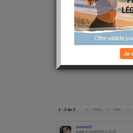
balance m indique que j ai repris tous les gr
alors je ne relâche pas et je verrais le verdict 
Je vous souhaite à tou(te)s une bonne journée 
Bisous Nath :)
mon alimentation
Petit-déjeuner :
pain beurre 
Déjeuner :
steak , pates
Je 
Verres d'eau :
0
Calories consommées :
0 kcal
1 - 3 de 3
«
‹ Préc.
1
Suiv. ›
»
pamela57
publié le 31/08/2009 à 19:35