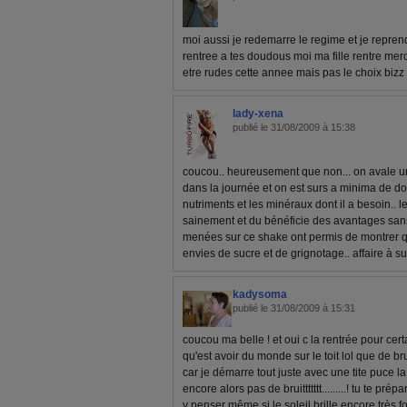
moi aussi je redemarre le regime et je repre
rentree a tes doudous moi ma fille rentre merc
etre rudes cette annee mais pas le choix biz
lady-xena
publié le 31/08/2009 à 15:38
coucou.. heureusement que non... on avale u
dans la journée et on est surs a minima de d
nutriments et les minéraux dont il a besoin.. 
sainement et du bénéficie des avantages san
menées sur ce shake ont permis de montrer qu'
envies de sucre et de grignotage.. affaire à su
kadysoma
publié le 31/08/2009 à 15:31
coucou ma belle ! et oui c la rentrée pour certa
qu'est avoir du monde sur le toit lol que de bruit p
car je démarre tout juste avec une tite puce 
encore alors pas de bruittttttt.........! tu te prép
y penser même si le soleil brille encore très f