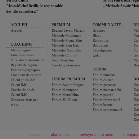
Service Client
ils ont réussi leur rég
"Jean-Michel Berille, le responsable
- Méthode Savoir Maig
des télé-conseillers."
ACCUEIL
PREMIUM
COMMUNAUTÉ
RU
Accueil
Régime Savoir Maigrir
Groupes
Min
Méthode Montignac
Blogs
Nut
Méthode MentalSlim
Rencontres
Cui
COACHING
Méthode Slim Data
Bons plans
Psy
Menus régime
Méthodes Naturelles
Témoignages
For
Liste de courses
Méthode Chrono-
Quiz
Gro
Suivi des mensurations
Géno-Nutrition
Ma
Réglette de régime
Coaching Grossesse
Bea
FORUM
Exercices physiques
Compteur de calories
Forum minceur
FORUM PREMIUM
DO
Calcul poids idéal
Forum cuisine
Calcul IMC
Forum Savoir Maigrir
Forum grossesse
Dos
Courbe de poids
Forum Montignac
Forum maman bébé
Dos
Calcul IMG
Forum MentalSlim
Forum psycho
Dos
Grossesse mois par
Forum SLIM data
Forum forme santé
Dos
mois
Forum beauté
san
Forum communauté
Dos
Dos
Dos
accueil
plan du site
envoyer à une amie
témoigna