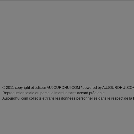
Forum minceur
Forum cuisine
Commencer un régime
boissons, vins et cocktails
Alimentation équilibrée et nutrition
astuces et bons plans
Minceur
Recette cuisine
exercices physiques
recette facile
produits minceur
Recette poulet
Tags
:
ventre plat
|
maigrir des fesses
|
abdominaux
|
régime américain
|
régime mayo
|
Découvrez aussi
:
exercices abdominaux
|
recette wok
|
ANXA Partenaires
:
Recette
de cuisine |
Recette cuisine
|
© 2011 copyright et éditeur AUJOURDHUI.COM / powered by AUJOURDHUI.CO
Reproduction totale ou partielle interdite sans accord préalable.
Aujourdhui.com collecte et traite les données personnelles dans le respect de la 