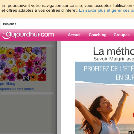
En poursuivant votre navigation sur ce site, vous acceptez l'utilisati
et offres adaptés à vos centres d'intérêt.
En savoir plus et gérer ces 
Bonjour !
Accueil
Coaching
Groupes
Accueil
>
espaces
>
SCARLATINE
> bonne
Blog de SCARL
aide blog
profil
blog
bonne rentrée à tou
ajouter de vos amies
publié le 31/08/2009 à 10:16
coucou ,
La fin est proche , celle des vacances bien sur hi
et on attaque cette rentrée avec que des bonnes 
En ce qui me concerne , je décide de maintenir 