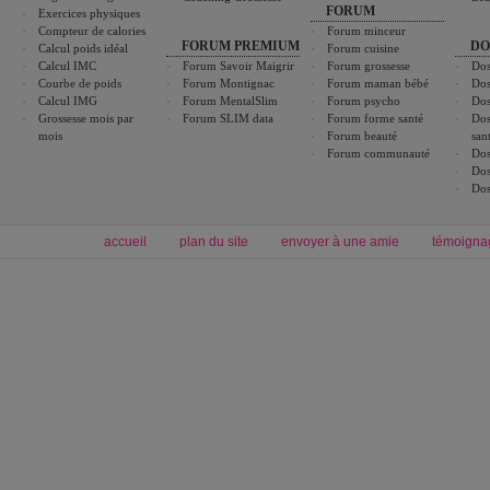
FORUM
Exercices physiques
Compteur de calories
Forum minceur
FORUM PREMIUM
DO
Calcul poids idéal
Forum cuisine
Calcul IMC
Forum Savoir Maigrir
Forum grossesse
Dos
Courbe de poids
Forum Montignac
Forum maman bébé
Dos
Calcul IMG
Forum MentalSlim
Forum psycho
Dos
Grossesse mois par
Forum SLIM data
Forum forme santé
Dos
mois
Forum beauté
san
Forum communauté
Dos
Dos
Dos
accueil
plan du site
envoyer à une amie
témoigna
Forum minceur
Forum cuisine
Commencer un régime
boissons, vins et cocktails
Alimentation équilibrée et nutrition
astuces et bons plans
Minceur
Recette cuisine
exercices physiques
recette facile
produits minceur
Recette poulet
Tags
:
ventre plat
|
maigrir des fesses
|
abdominaux
|
régime américain
|
régime mayo
|