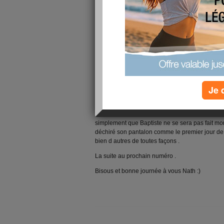
Et oui comme beaucoup ce matin les petits ont r
accompagnés de papa , maman ..... sous la pluie
Ils ont une nouvelle maitresse , qui à l air tou
de l an dernier ( qui etait du reste tres bien !!) .
Baptiste s est bien caché derriere mon dos quand
suivi son frere dans la salle de classe et se sont 
Deux enfants dans la même classe c est quan
Je 
chasser l inquietude du premier jour , même si on 
preferable pour tout un tas de raisons de separer
Voilou , premier verdict , donc à 11 h35 quand j 
simplement que Baptiste ne se sera pas fait mor
déchiré son pantalon comme le premier jour de r
bien d autres de toutes façons .
La suite au prochain numéro .
Bisous et bonne journée à vous Nath :)