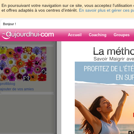
En poursuivant votre navigation sur ce site, vous acceptez l'utilisati
et offres adaptés à vos centres d'intérêt.
En savoir plus et gérer ces 
Bonjour !
Accueil
Coaching
Groupes
Accueil
>
espaces
>
SCARLATINE
> Rent
fructueuse ?? lol
Blog de SCARL
aide blog
profil
blog
Rentrée pluvieuse
ajouter de vos amies
fructueuse ?? lol
publié le 03/09/2009 à 10:04
coucou les copinautes ,