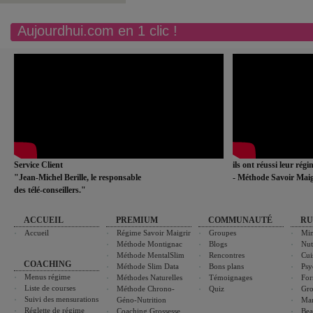
Aujourdhui.com en 1 clic !
Service Client
ils ont réussi leur rég
"Jean-Michel Berille, le responsable
- Méthode Savoir Maig
des télé-conseillers."
ACCUEIL
PREMIUM
COMMUNAUTÉ
RU
Accueil
Régime Savoir Maigrir
Groupes
Min
Méthode Montignac
Blogs
Nut
Méthode MentalSlim
Rencontres
Cui
COACHING
Méthode Slim Data
Bons plans
Psy
Menus régime
Méthodes Naturelles
Témoignages
For
Liste de courses
Méthode Chrono-
Quiz
Gro
Suivi des mensurations
Géno-Nutrition
Ma
Réglette de régime
Coaching Grossesse
Bea