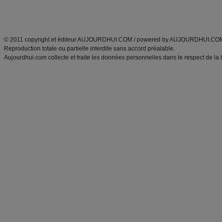
Découvrez aussi
:
exercices abdominaux
|
recette wok
|
ANXA Partenaires
:
Recette
de cuisine |
Recette cuisine
|
© 2011 copyright et éditeur AUJOURDHUI.COM / powered by AUJOURDHUI.CO
Reproduction totale ou partielle interdite sans accord préalable.
Aujourdhui.com collecte et traite les données personnelles dans le respect de la 