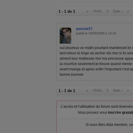
1 - 1 de 1
«
‹ Préc.
1
Suiv. ›
»
pamela57
publié le 03/09/2009 à 13:16
oui pluvieux ce matin pourtant maintenant le
tant mieux le linge va secher dis moi si ils son
aiment leur maitresse moi ma princesse app
la nourrice seulement je trouve quand meme d
avant mange et apres enfin l'important c'est qu'
bonne journee
1 - 1 de 1
«
‹ Préc.
1
Suiv. ›
»
L’accès et l’utilisation du forum sont réser
Vous pouvez vous
inscrire gratu
Si vous êtes déjà membre, co