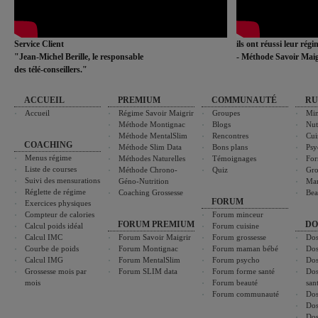
Service Client
ils ont réussi leur rég
"Jean-Michel Berille, le responsable
- Méthode Savoir Maig
des télé-conseillers."
ACCUEIL
PREMIUM
COMMUNAUTÉ
RU
Accueil
Régime Savoir Maigrir
Groupes
Min
Méthode Montignac
Blogs
Nut
Méthode MentalSlim
Rencontres
Cui
COACHING
Méthode Slim Data
Bons plans
Psy
Menus régime
Méthodes Naturelles
Témoignages
For
Liste de courses
Méthode Chrono-
Quiz
Gro
Suivi des mensurations
Géno-Nutrition
Ma
Réglette de régime
Coaching Grossesse
Bea
FORUM
Exercices physiques
Compteur de calories
Forum minceur
FORUM PREMIUM
DO
Calcul poids idéal
Forum cuisine
Calcul IMC
Forum Savoir Maigrir
Forum grossesse
Dos
Courbe de poids
Forum Montignac
Forum maman bébé
Dos
Calcul IMG
Forum MentalSlim
Forum psycho
Dos
Grossesse mois par
Forum SLIM data
Forum forme santé
Dos
mois
Forum beauté
san
Forum communauté
Dos
Dos
Dos