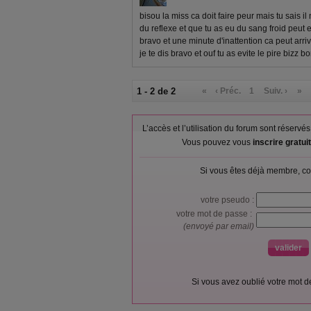
bisou la miss ca doit faire peur mais tu sais il
du reflexe et que tu as eu du sang froid peut e
bravo et une minute d'inattention ca peut arr
je te dis bravo et ouf tu as evite le pire bizz 
1 - 2 de 2
«
‹ Préc.
1
Suiv. ›
»
L’accès et l’utilisation du forum sont réser
Vous pouvez vous
inscrire gratu
Si vous êtes déjà membre, co
votre pseudo :
votre mot de passe :
(envoyé par email)
Si vous avez oublié votre mot 