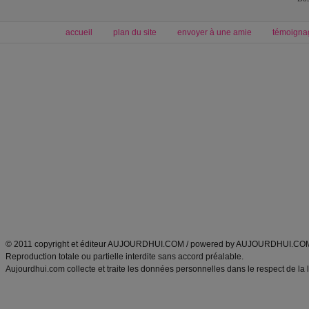
accueil
plan du site
envoyer à une amie
témoigna
Forum minceur
Forum cuisine
Commencer un régime
boissons, vins et cocktails
Alimentation équilibrée et nutrition
astuces et bons plans
Minceur
Recette cuisine
exercices physiques
recette facile
produits minceur
Recette poulet
Tags
:
ventre plat
|
maigrir des fesses
|
abdominaux
|
régime américain
|
régime mayo
|
Découvrez aussi
:
exercices abdominaux
|
recette wok
|
ANXA Partenaires
:
Recette
de cuisine |
Recette cuisine
|
© 2011 copyright et éditeur AUJOURDHUI.COM / powered by AUJOURDHUI.CO
Reproduction totale ou partielle interdite sans accord préalable.
Aujourdhui.com collecte et traite les données personnelles dans le respect de la 