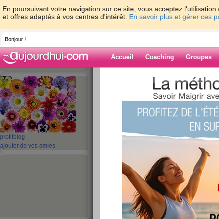
En poursuivant votre navigation sur ce site, vous acceptez l'utilisati
et offres adaptés à vos centres d'intérêt.
En savoir plus et gérer ces 
Bonjour !
Accueil
Coaching
Groupes
Accueil
>
espaces
>
SCARLATINE
> Ne pa
Blog de SCARL
aide blog
profil
blog
Ne pas se laisser di
ajouter de vos amies
publié le 01/09/2009 à 17:58
Coucou les ami ( e )s ,
Comment allez vous , moi ca va , je r
achats pour la rentrée ( drap pour la
encas à fournir ) .