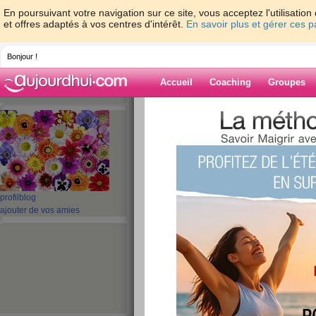
En poursuivant votre navigation sur ce site, vous acceptez l'utilisati
et offres adaptés à vos centres d'intérêt.
En savoir plus et gérer ces 
Bonjour !
Accueil
Coaching
Groupes
Accueil
>
espaces
>
SCARLATINE
> Narci
Blog de SCARL
aide blog
profil
blog
Narcisse !!( mon c
ajouter de vos amies
boum!!! )
publié le 10/11/2007 à 01:37
Jolie nom pour une fleur me direz vous , mais 
ne suis pas comme Narcisse , je ne supportais
fois que je venais sur mon blog , donc c est à n
, je vous souhaite une bonne nuit et un bon vi