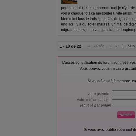
pour la photo je te comprends moi je n'ya rriv
voir à chaque fois ça me soulerai vite aussi.
bien mimi tous le trois ! je te fais de gros bi
end. ici il y a du soleil mais j'ai un mal de têt
migraine alors je ne vais pa strainer longtemp
1 - 10 de 22
«
‹ Préc.
1
2
3
Suiv.
L’accès et l’utilisation du forum sont réser
Vous pouvez vous
inscrire gratu
Si vous êtes déjà membre, co
votre pseudo :
votre mot de passe :
(envoyé par email)
Si vous avez oublié votre mot 