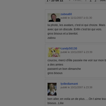
1 - 10 de 22
«
‹ Préc.
1
2
3
Suiv.
zabou60
publié le 11/11/2007 à 01:30
la photo, les avatars, c'est oi qui choize. Mai
avec qui on discute. Enfin c'est toi qui vois.
gros bisous et a bientot.
zabou
candy50130
publié le 10/11/2007 à 23:39
coucou, merci d'ête passée me voir sur mon bl
a des amies
passent un bon dimanche
gros bisous
lydiediamant
publié le 10/11/2007 à 23:38
ben aller, en voila un de plus......On t aime tou
bisous...Lilie