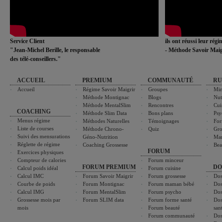
Service Client
ils ont réussi leur rég
"Jean-Michel Berille, le responsable
- Méthode Savoir Maig
des télé-conseillers."
ACCUEIL
PREMIUM
COMMUNAUTÉ
RU
Accueil
Régime Savoir Maigrir
Groupes
Min
Méthode Montignac
Blogs
Nut
Méthode MentalSlim
Rencontres
Cui
COACHING
Méthode Slim Data
Bons plans
Psy
Menus régime
Méthodes Naturelles
Témoignages
For
Liste de courses
Méthode Chrono-
Quiz
Gro
Suivi des mensurations
Géno-Nutrition
Ma
Réglette de régime
Coaching Grossesse
Bea
FORUM
Exercices physiques
Compteur de calories
Forum minceur
FORUM PREMIUM
DO
Calcul poids idéal
Forum cuisine
Calcul IMC
Forum Savoir Maigrir
Forum grossesse
Dos
Courbe de poids
Forum Montignac
Forum maman bébé
Dos
Calcul IMG
Forum MentalSlim
Forum psycho
Dos
Grossesse mois par
Forum SLIM data
Forum forme santé
Dos
mois
Forum beauté
san
Forum communauté
Dos