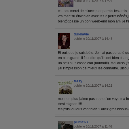
publié le 10/11/2007 à 17:27
coucou merci de m'accepter parmis tes amis.
vraiment tu était bien avec tes 2 petits bébés,
bientôt,passe un bon week-end mon ami je t
durelavie
publié le 10/11/2007 à 14:48
Et oui, que je suis bête. Je n'ai pas percuté 
en plus grand. Il faut dire qu'ils ont bien ch
un peu plus casse cou (normal!!). Moi aussi j'
j'ai l'impression de mieux les connaitre. Bisou
frasy
publié le 10/11/2007 à 14:21
moi non plus j'aime pas trop qu'on voye ma tr
c'est mignon !!!!
tes ptits loulous vont bien ? allez gros bisous
plume63
publié le 10/11/2007 à 11:46