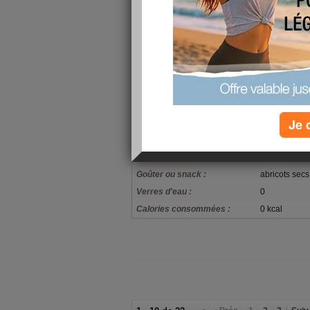
bisessss !
Nath :)
Calories consommées 1500 kcal compteur de c
ps : et oui je m absente 30mn de mon ordi et qu
des mots gentils alors là , je ne voux explique 
hihi je viendrais cet apres midi vous repondre !!!
mon alimentation
Je 
Pain complet 
Petit-déjeuner :
Jambon fumé 
Déjeuner :
poulet pates
Goûter ou snack :
abricots secs
Verres d'eau :
0
Calories consommées :
0 kcal