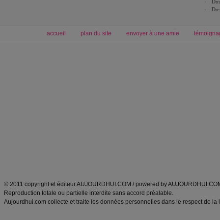
Dos
Dos
accueil
plan du site
envoyer à une amie
témoigna
Forum minceur
Forum cuisine
Commencer un régime
boissons, vins et cocktails
Alimentation équilibrée et nutrition
astuces et bons plans
Minceur
Recette cuisine
exercices physiques
recette facile
produits minceur
Recette poulet
Tags
:
ventre plat
|
maigrir des fesses
|
abdominaux
|
régime américain
|
régime mayo
|
Découvrez aussi
:
exercices abdominaux
|
recette wok
|
ANXA Partenaires
:
Recette
de cuisine |
Recette cuisine
|
© 2011 copyright et éditeur AUJOURDHUI.COM / powered by AUJOURDHUI.CO
Reproduction totale ou partielle interdite sans accord préalable.
Aujourdhui.com collecte et traite les données personnelles dans le respect de la 