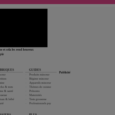
ime et cela les rend heureux
rir
BRIQUES
GUIDES
Publicité
ceur
Produits minceur
rition
Régime minceur
sine
Appareils minceur
cho & tests
Thèmes de cuisine
me & santé
Prénoms
ssesse
Maternités
man & bébé
Tests grossesse
uté
Professionnels psy
SSIERS
PLUS