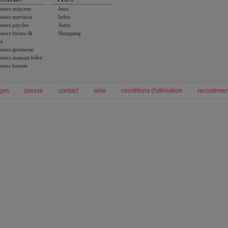
siers minceur
Jeux
siers nutrition
Infos
siers psycho
Astro
siers forme &
Shopping
té
siers grossesse
siers maman bébé
siers beauté
ges
presse
contact
aide
conditions d'utilisation
recrutemen
Forum grossesse et bébé
Forum psychologie
envie de bébé et de devenir maman
développement personnel et spiritua
accouchement et naissance de bébé
couple et sexualité
Grossesse et femme enceinte
Psychologie
symptome grossesse
intelligence et test de qi
calendrier de grossesse
test qi
régime protéiné
|
maigrir du ventre
|