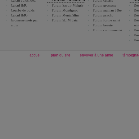
Calcul poids idéal
Forum cuisine
Calcul IMC
Forum Savoir Maigrir
Forum grossesse
Dos
Courbe de poids
Forum Montignac
Forum maman bébé
Dos
Calcul IMG
Forum MentalSlim
Forum psycho
Dos
Grossesse mois par
Forum SLIM data
Forum forme santé
Dos
mois
Forum beauté
san
Forum communauté
Dos
Dos
Dos
accueil
plan du site
envoyer à une amie
témoigna
Forum minceur
Forum cuisine
Commencer un régime
boissons, vins et cocktails
Alimentation équilibrée et nutrition
astuces et bons plans
Minceur
Recette cuisine
exercices physiques
recette facile
produits minceur
Recette poulet
Tags
:
ventre plat
|
maigrir des fesses
|
abdominaux
|
régime américain
|
régime mayo
|
Découvrez aussi
:
exercices abdominaux
|
recette wok
|