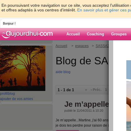
En poursuivant votre navigation sur ce site, vous acceptez l'utilisati
et offres adaptés à vos centres d'intérêt.
En savoir plus et gérer ces 
Bonjour !
Accueil
Coaching
Groupes
Accueil
>
espaces
>
SASSA23
Blog de SASSA
aide blog
1 - 1 de 1
«
‹ Préc.
1
Suiv. ›
»
profil
blog
ajouter de vos amies
Je m’appelle Marti
publié le 11/04/2011 à 10:20
Je m’appelle...Martine, j'ai 60 ans, je ne travaill
je dois les perdre pour raison de santé et mon b