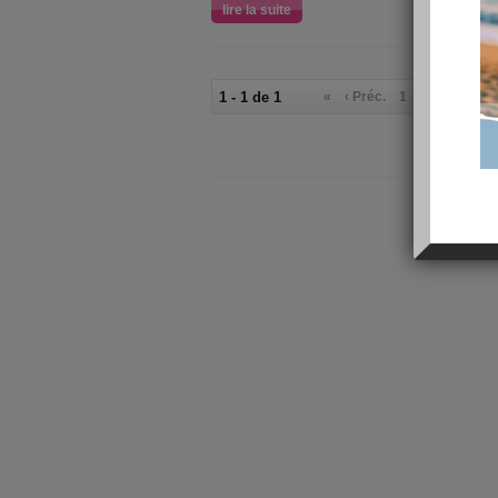
lire la suite
1 - 1 de 1
«
‹ Préc.
1
Suiv. ›
»