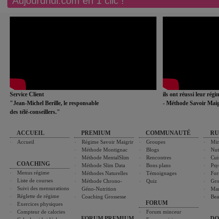
Aujourdhui.com en 1 clic !
Service Client
ils ont réussi leur rég
"Jean-Michel Berille, le responsable
- Méthode Savoir Maig
des télé-conseillers."
ACCUEIL
PREMIUM
COMMUNAUTÉ
RU
Accueil
Régime Savoir Maigrir
Groupes
Min
Méthode Montignac
Blogs
Nut
Méthode MentalSlim
Rencontres
Cui
COACHING
Méthode Slim Data
Bons plans
Psy
Menus régime
Méthodes Naturelles
Témoignages
For
Liste de courses
Méthode Chrono-
Quiz
Gro
Suivi des mensurations
Géno-Nutrition
Ma
Réglette de régime
Coaching Grossesse
Bea
FORUM
Exercices physiques
Compteur de calories
Forum minceur
FORUM PREMIUM
DO