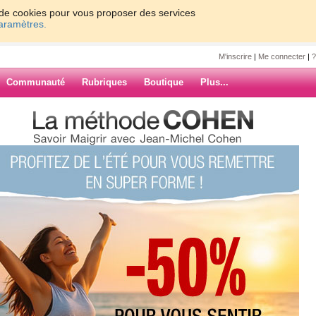
on de cookies pour vous proposer des services
paramètres.
M'inscrire
|
Me connecter
|
?
Communauté
Rubriques
Boutique
Plus...
23
ne
e plus, j'ai quelques kilos en trop et
ARCHIVES
ien être.