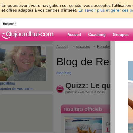
En poursuivant votre navigation sur ce site, vous acceptez l'utilisati
et offres adaptés à vos centres d'intérêt.
En savoir plus et gérer ces 
Bonjour !
Accueil
Coaching
Groupes
Accueil
>
espaces
>
RenateA
> Quizz: Le 
Blog de Renate
aide blog
Quizz: Le quizz spé
profil
blog
ajouter de vos amies
publié le 22/07/2011 à 22:16
10/10
j'ai fait
Le quizz s