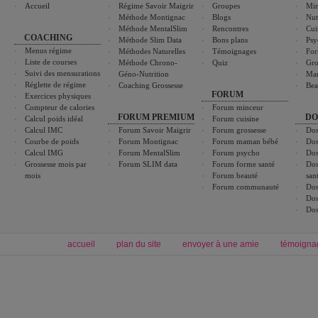
Accueil
Régime Savoir Maigrir
Groupes
Min
Méthode Montignac
Blogs
Nut
Méthode MentalSlim
Rencontres
Cui
COACHING
Méthode Slim Data
Bons plans
Psy
Menus régime
Méthodes Naturelles
Témoignages
For
Liste de courses
Méthode Chrono-
Quiz
Gro
Suivi des mensurations
Géno-Nutrition
Ma
Réglette de régime
Coaching Grossesse
Bea
FORUM
Exercices physiques
Compteur de calories
Forum minceur
FORUM PREMIUM
DO
Calcul poids idéal
Forum cuisine
Calcul IMC
Forum Savoir Maigrir
Forum grossesse
Dos
Courbe de poids
Forum Montignac
Forum maman bébé
Dos
Calcul IMG
Forum MentalSlim
Forum psycho
Dos
Grossesse mois par
Forum SLIM data
Forum forme santé
Dos
mois
Forum beauté
san
Forum communauté
Dos
Dos
Dos
accueil
plan du site
envoyer à une amie
témoigna
Forum minceur
Forum cuisine
Commencer un régime
boissons, vins et cocktails
Alimentation équilibrée et nutrition
astuces et bons plans