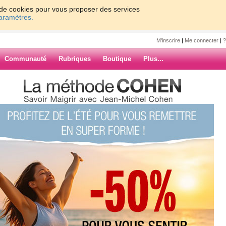
on de cookies pour vous proposer des services
paramètres.
M'inscrire
|
Me connecter
|
?
Communauté
Rubriques
Boutique
Plus...
quizz spécial plage !
A
cial plage !
ARCHIVES
au quizz
pécial plage