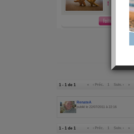
!
1 - 1 de 1
«
‹ Préc.
1
Suiv. ›
»
RenateA
publié le 22/07/2011 à 22:16
1 - 1 de 1
«
‹ Préc.
1
Suiv. ›
»