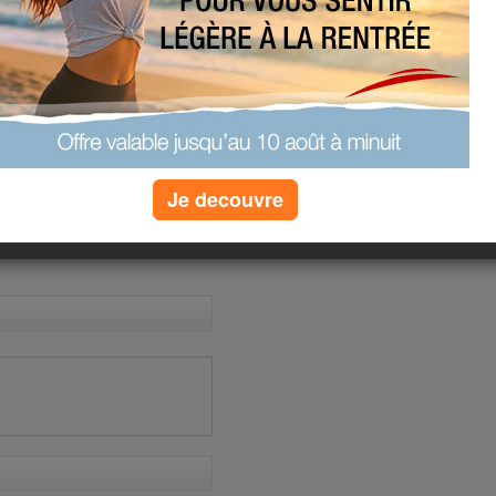
»
plus de quizz
(1) commentaires
Je decouvre