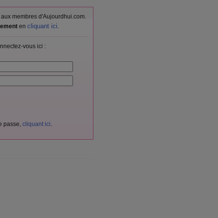
vés aux membres d'Aujourdhui.com.
cliquant ici
itement
en
.
nnectez-vous ici :
de passe,
cliquant ici
.