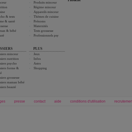
Publicité
ceur
Produits minceur
rition
Régime minceur
sine
Appareils minceur
cho & tests
Thèmes de cuisine
me & santé
Prénoms
ssesse
Maternités
man & bébé
Tests grossesse
uté
Professionnels psy
SSIERS
PLUS
siers minceur
Jeux
siers nutrition
Infos
siers psycho
Astro
siers forme &
Shopping
té
siers grossesse
siers maman bébé
siers beauté
ges
presse
contact
aide
conditions d'utilisation
recrutemen
Forum grossesse et bébé
Forum psychologie
envie de bébé et de devenir maman
développement personnel et spiritua
accouchement et naissance de bébé
couple et sexualité