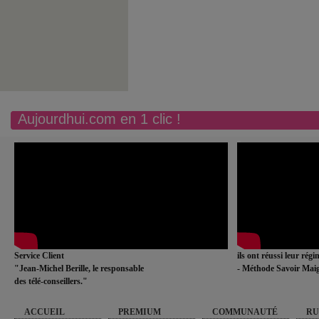
Aujourdhui.com en 1 clic !
Service Client
ils ont réussi leur rég
"Jean-Michel Berille, le responsable
- Méthode Savoir Maig
des télé-conseillers."
ACCUEIL
PREMIUM
COMMUNAUTÉ
RU