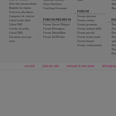
Suivi des mensurations
Géno-Nutrition
Ma
Réglette de régime
Coaching Grossesse
Bea
FORUM
Exercices physiques
Compteur de calories
Forum minceur
FORUM PREMIUM
DO
Calcul poids idéal
Forum cuisine
Calcul IMC
Forum Savoir Maigrir
Forum grossesse
Dos
Courbe de poids
Forum Montignac
Forum maman bébé
Dos
Calcul IMG
Forum MentalSlim
Forum psycho
Dos
Grossesse mois par
Forum SLIM data
Forum forme santé
Dos
mois
Forum beauté
san
Forum communauté
Dos
Dos
Dos
accueil
plan du site
envoyer à une amie
témoigna
Forum minceur
Forum cuisine
Commencer un régime
boissons, vins et cocktails
Alimentation équilibrée et nutrition
astuces et bons plans
Minceur
Recette cuisine
exercices physiques
recette facile
produits minceur
Recette poulet