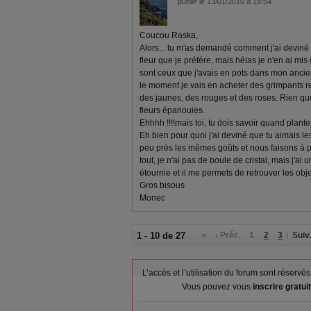
publié le 13/01/2010 à 19:54
Coucou Raska,
Alors... tu m'as demandé comment j'ai deviné p
fleur que je préfére, mais hélas je n'en ai mi
sont ceux que j'avais en pots dans mon anci
le moment je vais en acheter des grimpants r
des jaunes, des rouges et des roses. Rien que 
fleurs épanouies.
Ehhhh !!!!mais toi, tu dois savoir quand planter l
Eh bien pour quoi j'ai deviné que tu aimais le
peu près les mêmes goûts et nous faisons à 
tout, je n'ai pas de boule de cristal, mais j'a
étournie et il me permets de retrouver les obje
Gros bisous
Monec
1 - 10 de 27
«
‹ Préc.
1
2
3
Suiv.
L’accès et l’utilisation du forum sont réser
Vous pouvez vous
inscrire gratu