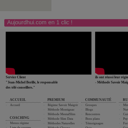
Aujourdhui.com en 1 clic !
Service Client
ils ont réussi leur rég
"Jean-Michel Berille, le responsable
- Méthode Savoir Maig
des télé-conseillers."
ACCUEIL
PREMIUM
COMMUNAUTÉ
RU
Accueil
Régime Savoir Maigrir
Groupes
Min
Méthode Montignac
Blogs
Nut
Méthode MentalSlim
Rencontres
Cui
COACHING
Méthode Slim Data
Bons plans
Psy
Menus régime
Méthodes Naturelles
Témoignages
For
Liste de courses
Méthode Chrono-
Quiz
Gro