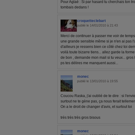
Pour Aglaé : Si par hasard tu cherchais ton tro
tombais dedans !
croquetteclebart
publié le 14/01/2010 à 21:43
Merci de continuer à passer me voir de temps 
une grande sensible même si je n'en ai pas l'ai
d'ailleurs je ressens bien ce côté chez toi de
voilà toute bizarre tiens... allez garde la forme 
de bon , demande mon mail si tu veux... gros
ps tes délires me manquent aussi...
monec
publié le 13/01/2010 à 19:55
Coucou Raska, j'ai oublié de te dire : si l'envie
surtout ne te gène pas, ça nous ferait tellement p
On a le droit de changer d'avis, et surtout toi
très très très gros bisous
monec