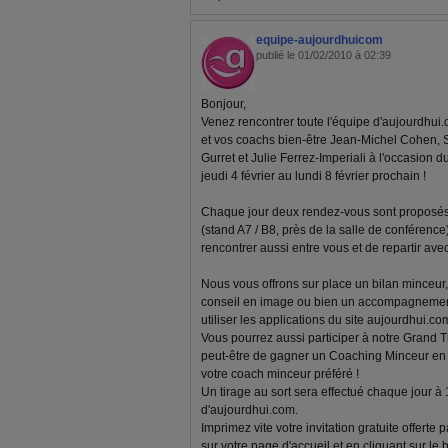
equipe-aujourdhuicom
publié le 01/02/2010 à 02:39
Bonjour,
Venez rencontrer toute l'équipe d'aujourdhui.
et vos coachs bien-être Jean-Michel Cohen, 
Gurret et Julie Ferrez-Imperiali à l'occasion d
jeudi 4 février au lundi 8 février prochain !
Chaque jour deux rendez-vous sont proposés 
(stand A7 / B8, près de la salle de conférenc
rencontrer aussi entre vous et de repartir av
Nous vous offrons sur place un bilan minceur, 
conseil en image ou bien un accompagnemen
utiliser les applications du site aujourdhui.com
Vous pourrez aussi participer à notre Grand T
peut-être de gagner un Coaching Minceur en l
votre coach minceur préféré !
Un tirage au sort sera effectué chaque jour à
d'aujourdhui.com.
Imprimez vite votre invitation gratuite offerte
sur votre page d'accueil et en cliquant sur le