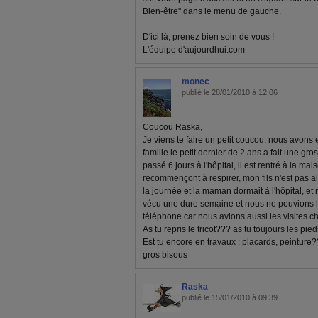
Bien-être" dans le menu de gauche.
D'ici là, prenez bien soin de vous !
L'équipe d'aujourdhui.com
monec
publié le 28/01/2010 à 12:06
Coucou Raska,
Je viens te faire un petit coucou, nous avons 
famille le petit dernier de 2 ans a fait une gro
passé 6 jours à l'hôpital, il est rentré à la mai
recommençont à respirer, mon fils n'est pas allé 
la journée et la maman dormait à l'hôpital, et re
vécu une dure semaine et nous ne pouvions 
téléphone car nous avions aussi les visites che
As tu repris le tricot??? as tu toujours les pi
Est tu encore en travaux : placards, peinture
gros bisous
Raska
publié le 15/01/2010 à 09:39