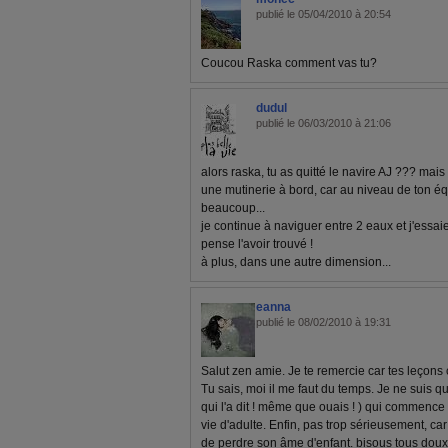
publié le 05/04/2010 à 20:54
Coucou Raska comment vas tu?
dudul
publié le 06/03/2010 à 21:06
alors raska, tu as quitté le navire AJ ??? mais 
une mutinerie à bord, car au niveau de ton éq
beaucoup...
je continue à naviguer entre 2 eaux et j'essaie 
pense l'avoir trouvé !
à plus, dans une autre dimension...
eanna
publié le 08/02/2010 à 19:31
Salut zen amie. Je te remercie car tes leçons 
Tu sais, moi il me faut du temps. Je ne suis q
qui l'a dit ! même que ouais ! ) qui commence
vie d'adulte. Enfin, pas trop sérieusement, car
de perdre son âme d'enfant. bisous tous doux