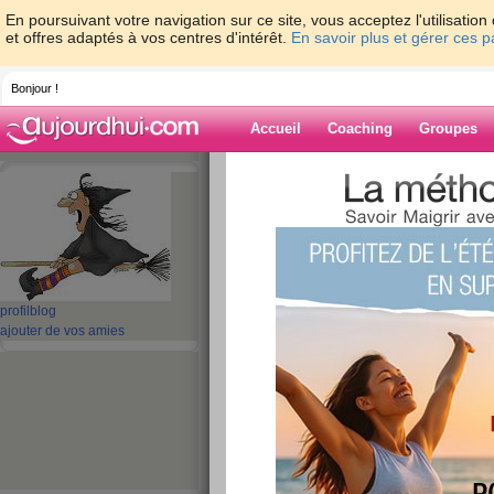
En poursuivant votre navigation sur ce site, vous acceptez l'utilisati
et offres adaptés à vos centres d'intérêt.
En savoir plus et gérer ces 
Bonjour !
Accueil
Coaching
Groupes
Accueil
>
espaces
>
Raska
> Ceci est...
Blog de Raska
aide blog
Ceci est...
profil
blog
ajouter de vos amies
publié le 29/12/2009 à 11:53
mon dernier blog de l'année...et sans dou
AJ.