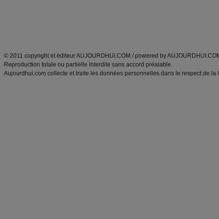
Tags
:
ventre plat
|
maigrir des fesses
|
abdominaux
|
régime américain
|
régime mayo
|
Découvrez aussi
:
exercices abdominaux
|
recette wok
|
ANXA Partenaires
:
Recette
de cuisine |
Recette cuisine
|
© 2011 copyright et éditeur AUJOURDHUI.COM / powered by AUJOURDHUI.CO
Reproduction totale ou partielle interdite sans accord préalable.
Aujourdhui.com collecte et traite les données personnelles dans le respect de la 