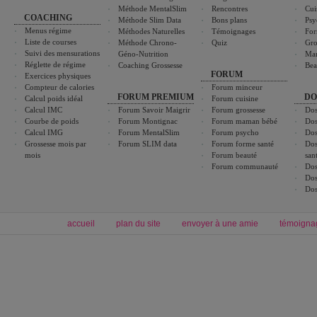
Méthode MentalSlim
Rencontres
Cui
COACHING
Méthode Slim Data
Bons plans
Psy
Menus régime
Méthodes Naturelles
Témoignages
For
Liste de courses
Méthode Chrono-
Quiz
Gro
Suivi des mensurations
Géno-Nutrition
Ma
Réglette de régime
Coaching Grossesse
Bea
FORUM
Exercices physiques
Compteur de calories
Forum minceur
FORUM PREMIUM
DO
Calcul poids idéal
Forum cuisine
Calcul IMC
Forum Savoir Maigrir
Forum grossesse
Dos
Courbe de poids
Forum Montignac
Forum maman bébé
Dos
Calcul IMG
Forum MentalSlim
Forum psycho
Dos
Grossesse mois par
Forum SLIM data
Forum forme santé
Dos
mois
Forum beauté
san
Forum communauté
Dos
Dos
Dos
accueil
plan du site
envoyer à une amie
témoigna
Forum minceur
Forum cuisine
Commencer un régime
boissons, vins et cocktails
Alimentation équilibrée et nutrition
astuces et bons plans
Minceur
Recette cuisine