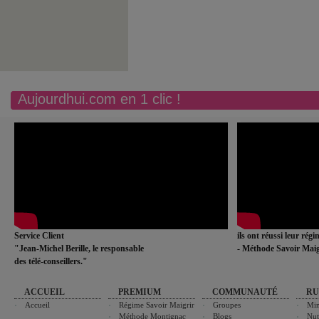
Aujourdhui.com en 1 clic !
Service Client
ils ont réussi leur rég
"Jean-Michel Berille, le responsable
- Méthode Savoir Maig
des télé-conseillers."
ACCUEIL
PREMIUM
COMMUNAUTÉ
RU
Accueil
Régime Savoir Maigrir
Groupes
Min
Méthode Montignac
Blogs
Nut