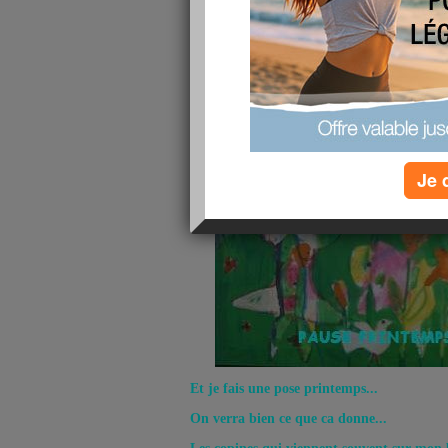
Je 
Et je fais une pose printemps...
On verra bien ce que ca donne...