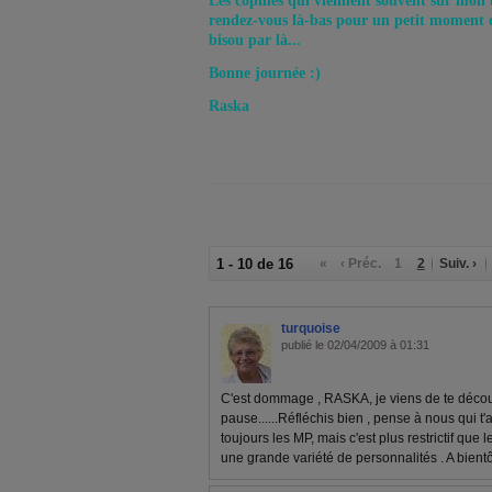
Les copines qui viennent souvent sur mon b
rendez-vous là-bas pour un petit moment de
bisou par là...
Bonne journée :)
Raska
1 - 10 de 16
«
‹ Préc.
1
2
Suiv. ›
turquoise
publié le 02/04/2009 à 01:31
C'est dommage , RASKA, je viens de te découvri
pause......Réfléchis bien , pense à nous qui t'aim
toujours les MP, mais c'est plus restrictif que 
une grande variété de personnalités . A bien