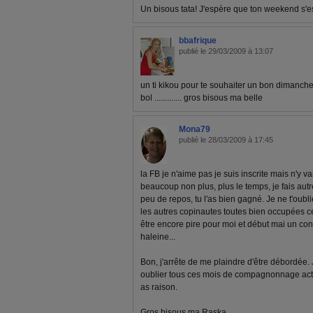
Un bisous tata! J'espère que ton weekend s'es
bbafrique
publié le 29/03/2009 à 13:07
un ti kikou pour te souhaiter un bon dimanche 
bol ............. gros bisous ma belle
Mona79
publié le 28/03/2009 à 17:45
la FB je n'aime pas je suis inscrite mais n'y va
beaucoup non plus, plus le temps, je fais autr
peu de repos, tu l'as bien gagné. Je ne t'oubl
les autres copinautes toutes bien occupées ce p
être encore pire pour moi et début mai un con
haleine...
Bon, j'arrête de me plaindre d'être débordée.
oublier tous ces mois de compagnonnage actif à
as raison.
Gros bisous ma Raska.