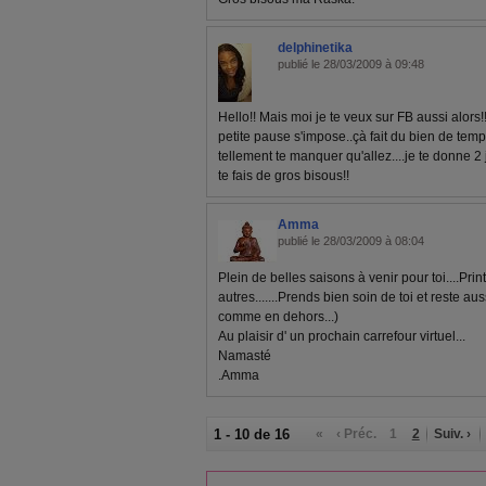
delphinetika
publié le 28/03/2009 à 09:48
Hello!! Mais moi je te veux sur FB aussi alors!
petite pause s'impose..çà fait du bien de tem
tellement te manquer qu'allez....je te donne 2
te fais de gros bisous!!
Amma
publié le 28/03/2009 à 08:04
Plein de belles saisons à venir pour toi....Prin
autres.......Prends bien soin de toi et reste aus
comme en dehors...)
Au plaisir d' un prochain carrefour virtuel...
Namasté
.Amma
1 - 10 de 16
«
‹ Préc.
1
2
Suiv. ›