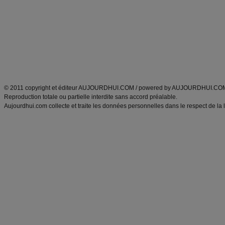
exercices physiques
recette facile
produits minceur
Recette poulet
Tags
:
ventre plat
|
maigrir des fesses
|
abdominaux
|
régime américain
|
régime mayo
|
Découvrez aussi
:
exercices abdominaux
|
recette wok
|
ANXA Partenaires
:
Recette
de cuisine |
Recette cuisine
|
© 2011 copyright et éditeur AUJOURDHUI.COM / powered by AUJOURDHUI.CO
Reproduction totale ou partielle interdite sans accord préalable.
Aujourdhui.com collecte et traite les données personnelles dans le respect de la 