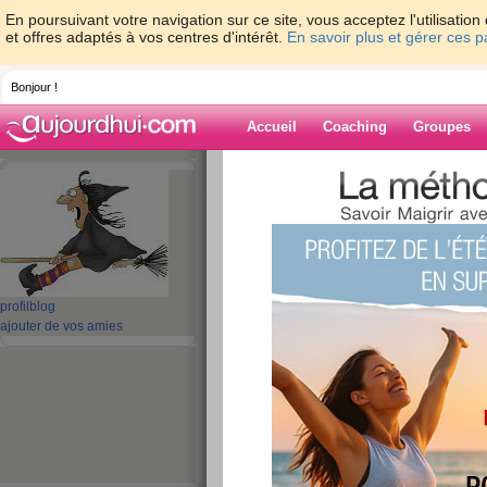
En poursuivant votre navigation sur ce site, vous acceptez l'utilisati
et offres adaptés à vos centres d'intérêt.
En savoir plus et gérer ces 
Bonjour !
Accueil
Coaching
Groupes
Accueil
>
espaces
>
Raska
> Vous voulez d
jusqu'à maintenant...
Blog de Raska
aide blog
profil
blog
Vous voulez de la l
ajouter de vos amies
fait 572 blogs jusq
maintenant...
publié le 27/03/2009 à 13:40