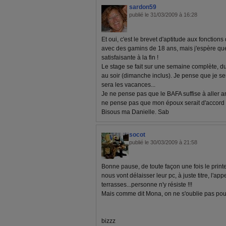
sardon59
publié le 31/03/2009 à 16:28
Et oui, c'est le brevet d'aptitude aux fonctions
avec des gamins de 18 ans, mais j'espère que
satisfaisante à la fin !
Le stage se fait sur une semaine complète, 
au soir (dimanche inclus). Je pense que je sera
sera les vacances...
Je ne pense pas que le BAFA suffise à aller an
ne pense pas que mon époux serait d'accord 
Bisous ma Danielle. Sab
socot
publié le 30/03/2009 à 21:58
Bonne pause, de toute façon une fois le prin
nous vont délaisser leur pc, à juste titre, l'app
terrasses...personne n'y résiste !!!
Mais comme dit Mona, on ne s'oublie pas pour
bizzz