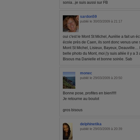
sonia...je suis aussi sur FB
sardon59
publié le 30/03/2009 à 21:17
oui c'est le Mont St Michel, Aurélie a fait un
école près de Caen, ils sont donc venus une s
Mont St Michel, Lisieux, Bayeux, Deauville.... 
belle photo du Mont, moi j'y suis allée il y a 3 a
Bisous ma Danielle et bonne soirée. Sab
monec
publié le 29/03/2009 à 20:50
Bonne pose, profites en bien!!!!!
Je retourne au boulot
gros bisous
delphinetika
publié le 29/03/2009 à 20:39