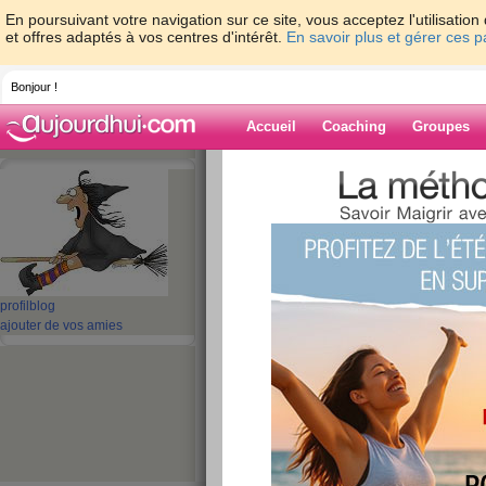
En poursuivant votre navigation sur ce site, vous acceptez l'utilisati
et offres adaptés à vos centres d'intérêt.
En savoir plus et gérer ces 
Bonjour !
Accueil
Coaching
Groupes
Accueil
>
espaces
>
Raska
> Mon blog...
Blog de Raska
aide blog
Mon blog...
profil
blog
ajouter de vos amies
publié le 17/01/2009 à 16:05
sera court, car la journée est déjà bien ava
Mon fils s'est pointé ce matin avec ses deux
Maintenant ils sont partis et mon mari et 
balade avec Balou, car bientôt le soleil va