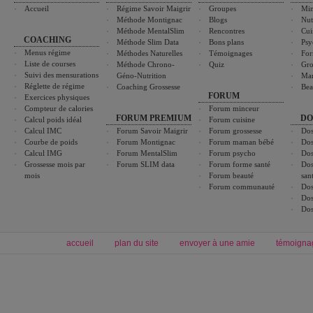
Accueil
Régime Savoir Maigrir
Groupes
Min
Méthode Montignac
Blogs
Nut
Méthode MentalSlim
Rencontres
Cui
COACHING
Méthode Slim Data
Bons plans
Psy
Menus régime
Méthodes Naturelles
Témoignages
For
Liste de courses
Méthode Chrono-
Quiz
Gro
Suivi des mensurations
Géno-Nutrition
Ma
Réglette de régime
Coaching Grossesse
Bea
FORUM
Exercices physiques
Compteur de calories
Forum minceur
FORUM PREMIUM
DO
Calcul poids idéal
Forum cuisine
Calcul IMC
Forum Savoir Maigrir
Forum grossesse
Dos
Courbe de poids
Forum Montignac
Forum maman bébé
Dos
Calcul IMG
Forum MentalSlim
Forum psycho
Dos
Grossesse mois par
Forum SLIM data
Forum forme santé
Dos
mois
Forum beauté
san
Forum communauté
Dos
Dos
Dos
accueil
plan du site
envoyer à une amie
témoigna
Forum minceur
Forum cuisine
Commencer un régime
boissons, vins et cocktails
Alimentation équilibrée et nutrition
astuces et bons plans