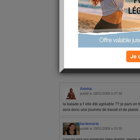
demain vers 8 heures...Vivement le printe
Gros bisous et bonne fin d'après-midi :)
Raska
Je 
1 - 4 de 4
«
‹ Préc.
1
Suiv. ›
»
Amma
publié le 18/01/2009 à 07:36
la balade a t' elle été agréable ?? je pars en
sera donc une journée de travail et de plaisir
luciemaria
publié le 18/01/2009 à 03:55
coucou moi qui esperais bien dormir ,meme