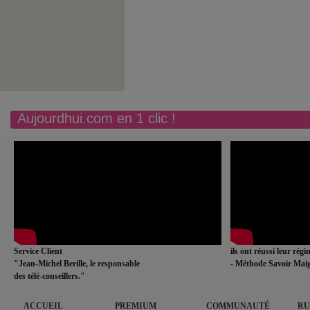
Aujourdhui.com en 1 clic !
Service Client
ils ont réussi leur rég
"Jean-Michel Berille, le responsable
- Méthode Savoir Maig
des télé-conseillers."
ACCUEIL
PREMIUM
COMMUNAUTÉ
RU