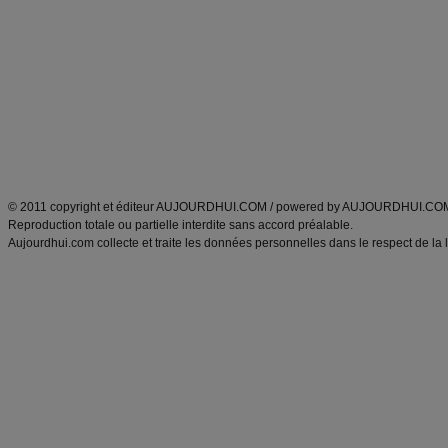
Minceur
Recette cuisine
exercices physiques
recette facile
produits minceur
Recette poulet
Tags
:
ventre plat
|
maigrir des fesses
|
abdominaux
|
régime américain
|
régime mayo
|
Découvrez aussi
:
exercices abdominaux
|
recette wok
|
ANXA Partenaires
:
Recette
de cuisine |
Recette cuisine
|
© 2011 copyright et éditeur AUJOURDHUI.COM / powered by AUJOURDHUI.CO
Reproduction totale ou partielle interdite sans accord préalable.
Aujourdhui.com collecte et traite les données personnelles dans le respect de la 