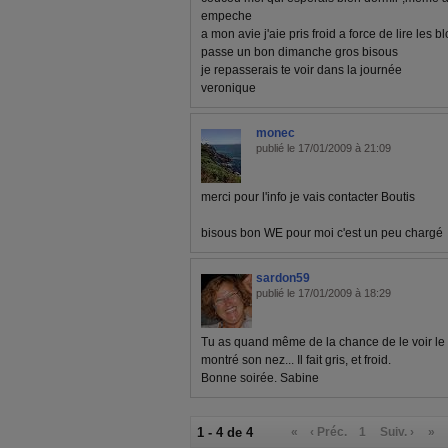
empeche
a mon avie j'aie pris froid a force de lire les blo
passe un bon dimanche gros bisous
je repasserais te voir dans la journée
veronique
monec
publié le 17/01/2009 à 21:09
merci pour l'info je vais contacter Boutis
bisous bon WE pour moi c'est un peu chargé
sardon59
publié le 17/01/2009 à 18:29
Tu as quand même de la chance de le voir le so
montré son nez... Il fait gris, et froid.
Bonne soirée. Sabine
1 - 4 de 4
«
‹ Préc.
1
Suiv. ›
»