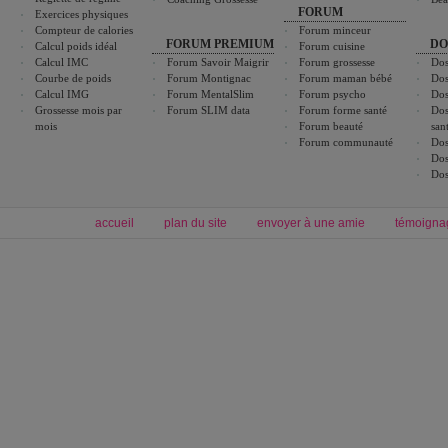
FORUM
Exercices physiques
Compteur de calories
Forum minceur
FORUM PREMIUM
DO
Calcul poids idéal
Forum cuisine
Calcul IMC
Forum Savoir Maigrir
Forum grossesse
Dos
Courbe de poids
Forum Montignac
Forum maman bébé
Dos
Calcul IMG
Forum MentalSlim
Forum psycho
Dos
Grossesse mois par
Forum SLIM data
Forum forme santé
Dos
mois
Forum beauté
san
Forum communauté
Dos
Dos
Dos
accueil
plan du site
envoyer à une amie
témoigna
Forum minceur
Forum cuisine
Commencer un régime
boissons, vins et cocktails
Alimentation équilibrée et nutrition
astuces et bons plans
Minceur
Recette cuisine
exercices physiques
recette facile
produits minceur
Recette poulet
Tags
:
ventre plat
|
maigrir des fesses
|
abdominaux
|
régime américain
|
régime mayo
|