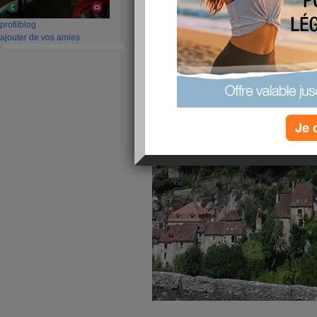
profil
blog
ajouter de vos amies
Je 