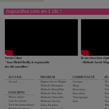
Aujourdhui.com en 1 clic !
Service Client
ils ont réussi leur rég
"Jean-Michel Berille, le responsable
- Méthode Savoir Maig
des télé-conseillers."
ACCUEIL
PREMIUM
COMMUNAUTÉ
RU
Accueil
Régime Savoir Maigrir
Groupes
Min
Méthode Montignac
Blogs
Nut
Méthode MentalSlim
Rencontres
Cui
COACHING
Méthode Slim Data
Bons plans
Psy
Menus régime
Méthodes Naturelles
Témoignages
For
Liste de courses
Méthode Chrono-
Quiz
Gro
Suivi des mensurations
Géno-Nutrition
Ma
Réglette de régime
Coaching Grossesse
Bea