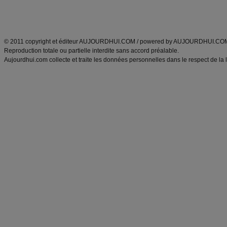
Découvrez aussi
:
exercices abdominaux
|
recette wok
|
ANXA Partenaires
:
Recette
de cuisine |
Recette cuisine
|
© 2011 copyright et éditeur AUJOURDHUI.COM / powered by AUJOURDHUI.CO
Reproduction totale ou partielle interdite sans accord préalable.
Aujourdhui.com collecte et traite les données personnelles dans le respect de la 