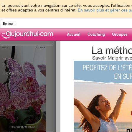
En poursuivant votre navigation sur ce site, vous acceptez l'utilisati
et offres adaptés à vos centres d'intérêt.
En savoir plus et gérer ces 
Bonjour !
Accueil
Coaching
Groupes
Accueil
>
espaces
>
Perlounette
> Rocam
Blog de Perloun
aide blog
Rocamadour
publié le 27/07/2015 à 14:41