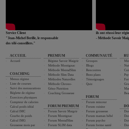
Service Client
ils ont réussi leur rég
"Jean-Michel Berille, le responsable
- Méthode Savoir Maig
des télé-conseillers."
ACCUEIL
PREMIUM
COMMUNAUTÉ
RU
Accueil
Régime Savoir Maigrir
Groupes
Min
Méthode Montignac
Blogs
Nut
Méthode MentalSlim
Rencontres
Cui
COACHING
Méthode Slim Data
Bons plans
Psy
Menus régime
Méthodes Naturelles
Témoignages
For
Liste de courses
Méthode Chrono-
Quiz
Gro
Suivi des mensurations
Géno-Nutrition
Ma
Réglette de régime
Coaching Grossesse
Bea
FORUM
Exercices physiques
Compteur de calories
Forum minceur
FORUM PREMIUM
DO
Calcul poids idéal
Forum cuisine
Calcul IMC
Forum Savoir Maigrir
Forum grossesse
Dos
Courbe de poids
Forum Montignac
Forum maman bébé
Dos
Calcul IMG
Forum MentalSlim
Forum psycho
Dos
Grossesse mois par
Forum SLIM data
Forum forme santé
Dos