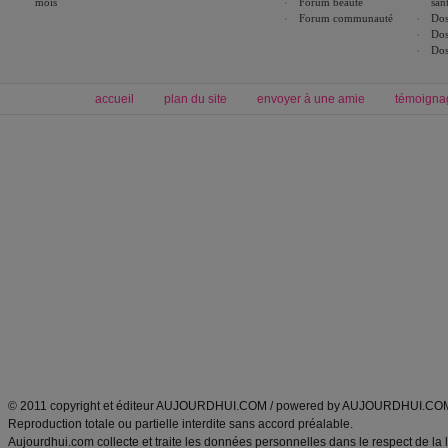
mois
Forum beauté
san
Forum communauté
Dos
Dos
Dos
accueil
plan du site
envoyer à une amie
témoigna
Forum minceur
Forum cuisine
Commencer un régime
boissons, vins et cocktails
Alimentation équilibrée et nutrition
astuces et bons plans
Minceur
Recette cuisine
exercices physiques
recette facile
produits minceur
Recette poulet
Tags
:
ventre plat
|
maigrir des fesses
|
abdominaux
|
régime américain
|
régime mayo
|
Découvrez aussi
:
exercices abdominaux
|
recette wok
|
ANXA Partenaires
:
Recette
de cuisine |
Recette cuisine
|
© 2011 copyright et éditeur AUJOURDHUI.COM / powered by AUJOURDHUI.CO
Reproduction totale ou partielle interdite sans accord préalable.
Aujourdhui.com collecte et traite les données personnelles dans le respect de la 