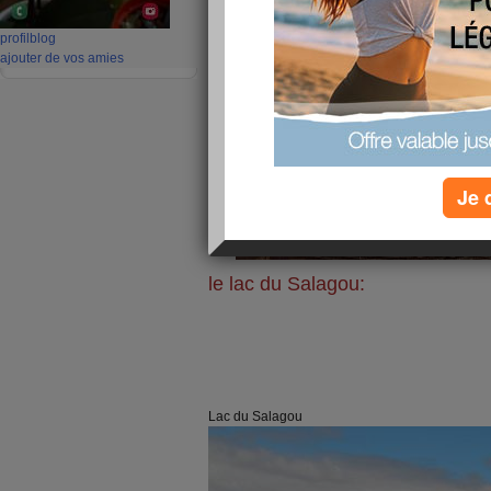
profil
blog
ajouter de vos amies
Je 
le lac du Salagou:
Lac du Salagou