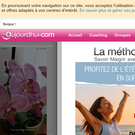
En poursuivant votre navigation sur ce site, vous acceptez l'utilisati
et offres adaptés à vos centres d'intérêt.
En savoir plus et gérer ces 
Bonjour !
Accueil
Coaching
Groupes
Accueil
>
espaces
>
Perlounette
> WEE KE
Salagou
Blog de Perloun
aide blog
WEE KEND DE PAQ
lac du Salagou
publié le 17/04/2015 à 15:39