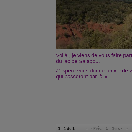
Voilà , je viens de vous faire par
du lac de Salagou.
J'espere vous donner envie de vis
qui passeront par là
!!!!
1 - 1 de 1
«
‹ Préc.
1
Suiv. ›
»