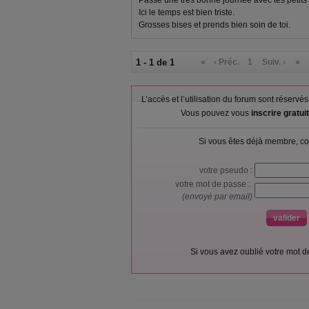
Passe une très bonne journée avec tes petits 
Ici le temps est bien triste.
Grosses bises et prends bien soin de toi.
1 - 1 de 1
«
‹ Préc.
1
Suiv. ›
»
L’accès et l’utilisation du forum sont réser
Vous pouvez vous
inscrire gratu
Si vous êtes déjà membre, co
votre pseudo :
votre mot de passe :
(envoyé par email)
Si vous avez oublié votre mot 