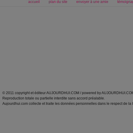
accueil
plan du site
envoyer à une amie
témoigna
Forum minceur
Forum cuisine
Commencer un régime
boissons, vins et cocktails
Alimentation équilibrée et nutrition
astuces et bons plans
Minceur
Recette cuisine
exercices physiques
recette facile
produits minceur
Recette poulet
Tags
:
ventre plat
|
maigrir des fesses
|
abdominaux
|
régime américain
|
régime mayo
|
Découvrez aussi
:
exercices abdominaux
|
recette wok
|
ANXA Partenaires
:
Recette
de cuisine |
Recette cuisine
|
© 2011 copyright et éditeur AUJOURDHUI.COM / powered by AUJOURDHUI.CO
Reproduction totale ou partielle interdite sans accord préalable.
Aujourdhui.com collecte et traite les données personnelles dans le respect de la 