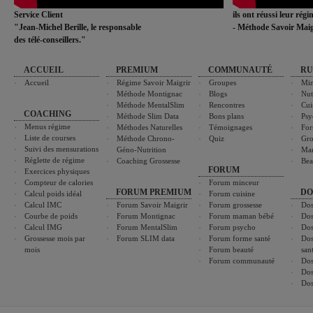
Service Client
ils ont réussi leur rég
"Jean-Michel Berille, le responsable
- Méthode Savoir Maig
des télé-conseillers."
ACCUEIL
PREMIUM
COMMUNAUTÉ
RU
Accueil
Régime Savoir Maigrir
Groupes
Min
Méthode Montignac
Blogs
Nut
Méthode MentalSlim
Rencontres
Cui
COACHING
Méthode Slim Data
Bons plans
Psy
Menus régime
Méthodes Naturelles
Témoignages
For
Liste de courses
Méthode Chrono-
Quiz
Gro
Suivi des mensurations
Géno-Nutrition
Ma
Réglette de régime
Coaching Grossesse
Bea
FORUM
Exercices physiques
Compteur de calories
Forum minceur
FORUM PREMIUM
DO
Calcul poids idéal
Forum cuisine
Calcul IMC
Forum Savoir Maigrir
Forum grossesse
Dos
Courbe de poids
Forum Montignac
Forum maman bébé
Dos
Calcul IMG
Forum MentalSlim
Forum psycho
Dos
Grossesse mois par
Forum SLIM data
Forum forme santé
Dos
mois
Forum beauté
san
Forum communauté
Dos
Dos
Dos