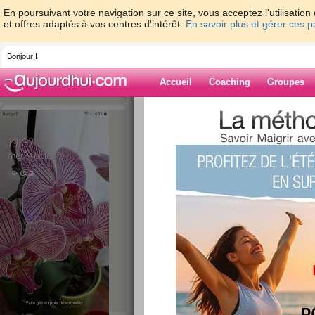
En poursuivant votre navigation sur ce site, vous acceptez l'utilisati
et offres adaptés à vos centres d'intérêt.
En savoir plus et gérer ces 
Bonjour !
Accueil
Coaching
Groupes
Accueil
>
espaces
>
Perlounette
> reprise
Blog de Perloun
aide blog
reprise des pinceau
publié le 02/12/2020 à 23:48