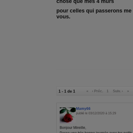
chose que mes 4 murs
pour celles qui passerons me l
vous.
1 - 1 de 1
«
‹ Préc.
1
Suiv. ›
»
Mamy66
publié le 03/12/2020 à 15:29
Bonjour Mireille,