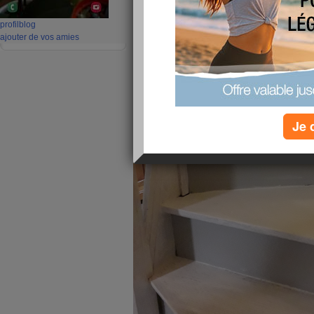
profil
blog
ajouter de vos amies
Je 