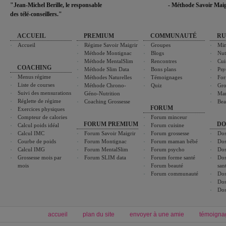
"Jean-Michel Berille, le responsable
- Méthode Savoir Maig
des télé-conseillers."
ACCUEIL
PREMIUM
COMMUNAUTÉ
RU
Accueil
Régime Savoir Maigrir
Groupes
Min
Méthode Montignac
Blogs
Nut
Méthode MentalSlim
Rencontres
Cui
COACHING
Méthode Slim Data
Bons plans
Psy
Menus régime
Méthodes Naturelles
Témoignages
For
Liste de courses
Méthode Chrono-
Quiz
Gro
Suivi des mensurations
Géno-Nutrition
Ma
Réglette de régime
Coaching Grossesse
Bea
FORUM
Exercices physiques
Compteur de calories
Forum minceur
FORUM PREMIUM
DO
Calcul poids idéal
Forum cuisine
Calcul IMC
Forum Savoir Maigrir
Forum grossesse
Dos
Courbe de poids
Forum Montignac
Forum maman bébé
Dos
Calcul IMG
Forum MentalSlim
Forum psycho
Dos
Grossesse mois par
Forum SLIM data
Forum forme santé
Dos
mois
Forum beauté
san
Forum communauté
Dos
Dos
Dos
accueil
plan du site
envoyer à une amie
témoigna