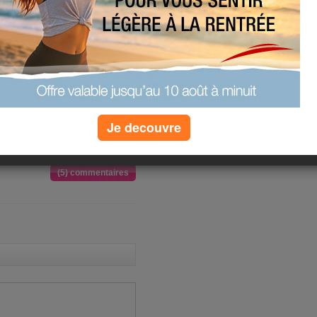
Je decouvre
en s'occuper ,
(5) commentaires