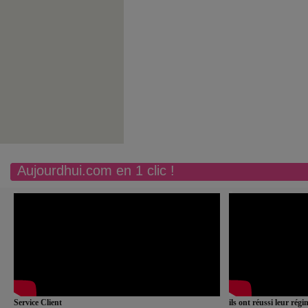
Aujourdhui.com en 1 clic !
Service Client
ils ont réussi leur rég