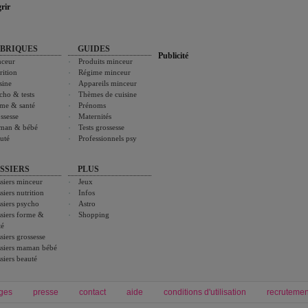
rir
BRIQUES
GUIDES
Publicité
ceur
Produits minceur
rition
Régime minceur
sine
Appareils minceur
cho & tests
Thèmes de cuisine
me & santé
Prénoms
ssesse
Maternités
man & bébé
Tests grossesse
uté
Professionnels psy
SSIERS
PLUS
siers minceur
Jeux
siers nutrition
Infos
siers psycho
Astro
siers forme &
Shopping
té
siers grossesse
siers maman bébé
siers beauté
ges
presse
contact
aide
conditions d'utilisation
recrutemen