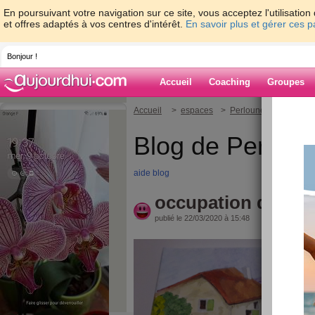
En poursuivant votre navigation sur ce site, vous acceptez l'utilisati
et offres adaptés à vos centres d'intérêt.
En savoir plus et gérer ces 
Bonjour !
Accueil
Coaching
Groupes
Accueil
>
espaces
>
Perlounette
> occupa
Blog de Perloun
aide blog
occupation du mo
publié le 22/03/2020 à 15:48