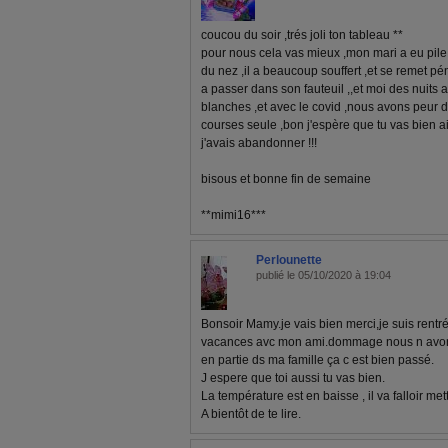
coucou du soir ,trés joli ton tableau **
pour nous cela vas mieux ,mon mari a eu pile 
du nez ,il a beaucoup souffert ,et se remet p
a passer dans son fauteuil ,,et moi des nuits a
blanches ,et avec le covid ,nous avons peur de s
courses seule ,bon j'espère que tu vas bien 
j'avais abandonner !!!
bisous et bonne fin de semaine
**mimi16***
Perlounette
publié le 05/10/2020 à 19:04
Bonsoir Mamy.je vais bien merci,je suis rentr
vacances avc mon ami.dommage nous n avon
en partie ds ma famille ça c est bien passé.
J espere que toi aussi tu vas bien.
La température est en baisse , il va falloir met
A bientôt de te lire.