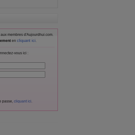
vés aux membres d'Aujourdhui.com.
cliquant ici
itement
en
.
nnectez-vous ici :
de passe,
cliquant ici
.