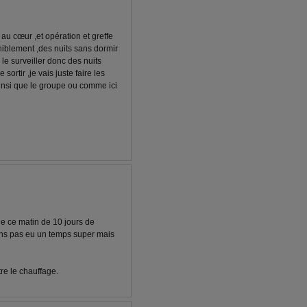
au cœur ,et opération et greffe
éniblement ,des nuits sans dormir
 le surveiller donc des nuits
ortir ,je vais juste faire les
ainsi que le groupe ou comme ici
ée ce matin de 10 jours de
s pas eu un temps super mais
tre le chauffage.