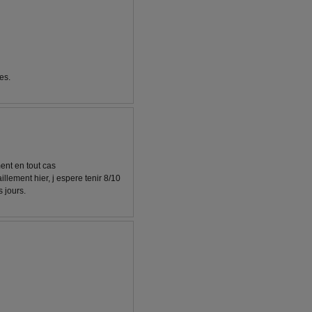
es.
ent en tout cas
aillement hier, j espere tenir 8/10
s jours.