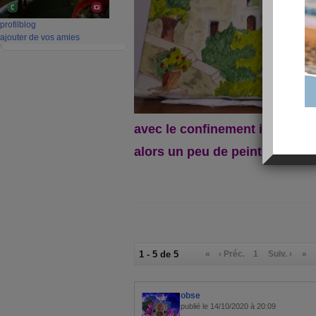
profil
blog
ajouter de vos amies
avec le confinement il faut bi
alors un peu de peinture ...
1 - 5 de 5
«
‹ Préc.
1
Suiv. ›
»
obse
publié le 14/10/2020 à 20:09