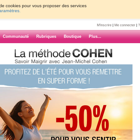
on de cookies pour vous proposer des services
paramètres.
M'inscrire
|
Me connecter
|
?
Communauté
Rubriques
Boutique
Plus...
tion du moment
ette
ment
ARCHIVES