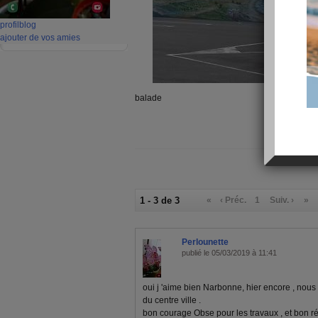
profil
blog
ajouter de vos amies
balade
1 - 3 de 3
«
‹ Préc.
1
Suiv. ›
»
Perlounette
publié le 05/03/2019 à 11:41
oui j 'aime bien Narbonne, hier encore , nous
du centre ville .
bon courage Obse pour les travaux , et bon 