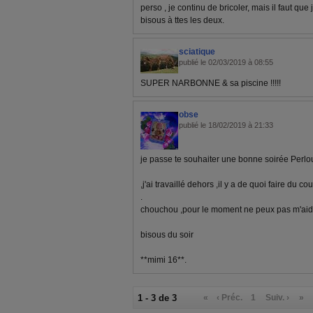
perso , je continu de bricoler, mais il faut q
bisous à ttes les deux.
sciatique
publié le 02/03/2019 à 08:55
SUPER NARBONNE & sa piscine !!!!!
obse
publié le 18/02/2019 à 21:33
je passe te souhaiter une bonne soirée Perlo
,j'ai travaillé dehors ,il y a de quoi faire du c
.
chouchou ,pour le moment ne peux pas m'aider
bisous du soir
**mimi 16**.
1 - 3 de 3
«
‹ Préc.
1
Suiv. ›
»