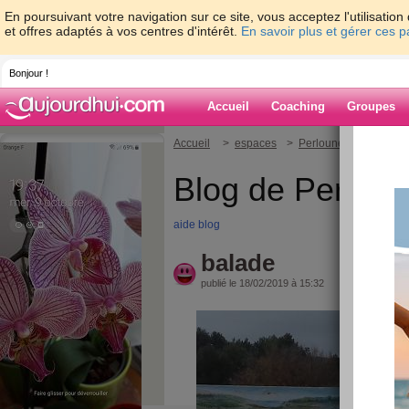
En poursuivant votre navigation sur ce site, vous acceptez l'utilisati
et offres adaptés à vos centres d'intérêt.
En savoir plus et gérer ces 
Bonjour !
Accueil
Coaching
Groupes
Accueil
>
espaces
>
Perlounette
> balad
Blog de Perloun
aide blog
balade
publié le 18/02/2019 à 15:32