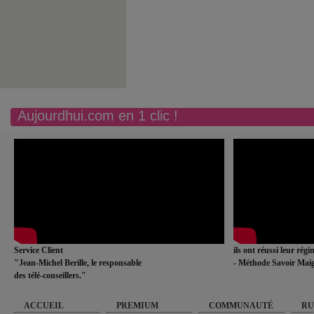
Aujourdhui.com en 1 clic !
Service Client
ils ont réussi leur rég
"Jean-Michel Berille, le responsable
- Méthode Savoir Maig
des télé-conseillers."
ACCUEIL
PREMIUM
COMMUNAUTÉ
RU