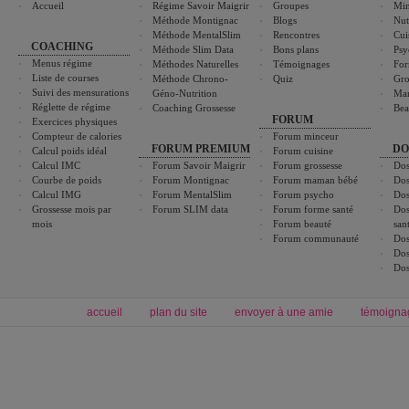
Accueil
Régime Savoir Maigrir
Groupes
Min
Méthode Montignac
Blogs
Nut
Méthode MentalSlim
Rencontres
Cui
COACHING
Méthode Slim Data
Bons plans
Psy
Menus régime
Méthodes Naturelles
Témoignages
For
Liste de courses
Méthode Chrono-
Quiz
Gro
Suivi des mensurations
Géno-Nutrition
Ma
Réglette de régime
Coaching Grossesse
Bea
FORUM
Exercices physiques
Compteur de calories
Forum minceur
FORUM PREMIUM
DO
Calcul poids idéal
Forum cuisine
Calcul IMC
Forum Savoir Maigrir
Forum grossesse
Dos
Courbe de poids
Forum Montignac
Forum maman bébé
Dos
Calcul IMG
Forum MentalSlim
Forum psycho
Dos
Grossesse mois par
Forum SLIM data
Forum forme santé
Dos
mois
Forum beauté
san
Forum communauté
Dos
Dos
Dos
accueil
plan du site
envoyer à une amie
témoigna
Forum minceur
Forum cuisine
Commencer un régime
boissons, vins et cocktails
Alimentation équilibrée et nutrition
astuces et bons plans