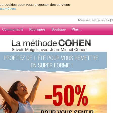
on de cookies pour vous proposer des services
paramètres.
M'inscrire
|
Me connecter
|
?
Communauté
Rubriques
Boutique
Plus...
e
ette
ARCHIVES