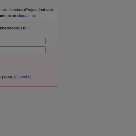
vés aux membres d'Aujourdhui.com.
cliquant ici
itement
en
.
nnectez-vous ici :
de passe,
cliquant ici
.