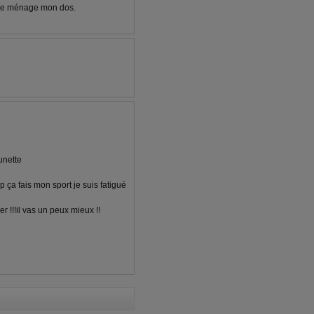
ue je ménage mon dos.
unette
oup ça fais mon sport je suis fatigué
 !!!il vas un peux mieux !!