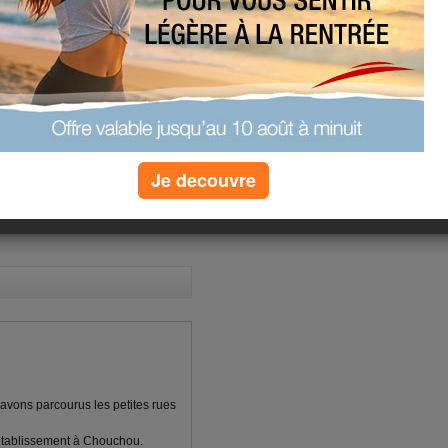
(3) commentaires
Je decouvre
 avons parcourus les petites rues
rétablissement à Chouchou.