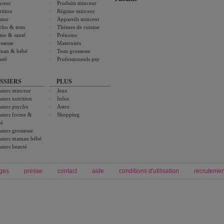
ceur
Produits minceur
rition
Régime minceur
sine
Appareils minceur
cho & tests
Thèmes de cuisine
me & santé
Prénoms
ssesse
Maternités
man & bébé
Tests grossesse
uté
Professionnels psy
SSIERS
PLUS
siers minceur
Jeux
siers nutrition
Infos
siers psycho
Astro
siers forme &
Shopping
té
siers grossesse
siers maman bébé
siers beauté
ges
presse
contact
aide
conditions d'utilisation
recrutemen
Forum grossesse et bébé
Forum psychologie
envie de bébé et de devenir maman
développement personnel et spiritua
accouchement et naissance de bébé
couple et sexualité