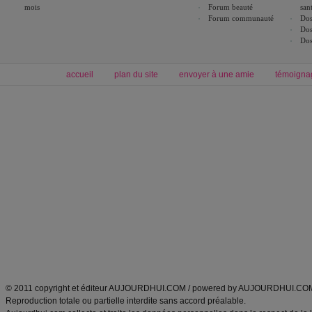
mois
Forum beauté
san
Forum communauté
Dos
Dos
Dos
accueil
plan du site
envoyer à une amie
témoigna
Forum minceur
Forum cuisine
Commencer un régime
boissons, vins et cocktails
Alimentation équilibrée et nutrition
astuces et bons plans
Minceur
Recette cuisine
exercices physiques
recette facile
produits minceur
Recette poulet
Tags
:
ventre plat
|
maigrir des fesses
|
abdominaux
|
régime américain
|
régime mayo
|
Découvrez aussi
:
exercices abdominaux
|
recette wok
|
ANXA Partenaires
:
Recette
de cuisine |
Recette cuisine
|
© 2011 copyright et éditeur AUJOURDHUI.COM / powered by AUJOURDHUI.CO
Reproduction totale ou partielle interdite sans accord préalable.