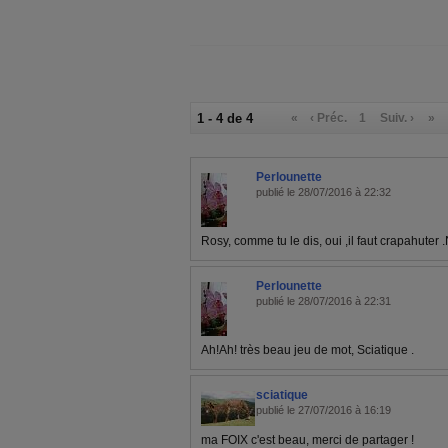
1 - 4 de 4
«
‹ Préc.
1
Suiv. ›
»
Perlounette
publié le 28/07/2016 à 22:32
Rosy, comme tu le dis, oui ,il faut crapahuter 
Perlounette
publié le 28/07/2016 à 22:31
Ah!Ah! très beau jeu de mot, Sciatique .
sciatique
publié le 27/07/2016 à 16:19
ma FOIX c'est beau, merci de partager !