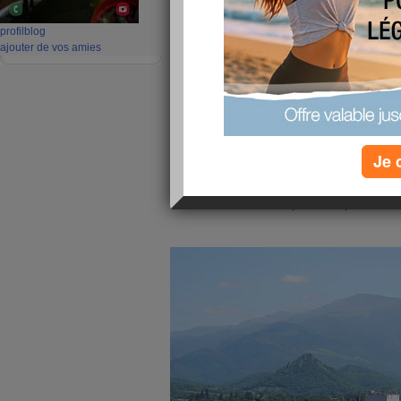
profil
blog
ajouter de vos amies
Je 
voici la suite des photos promis