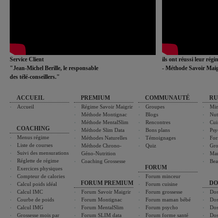
Service Client
ils ont réussi leur rég
"Jean-Michel Berille, le responsable
- Méthode Savoir Maig
des télé-conseillers."
ACCUEIL
PREMIUM
COMMUNAUTÉ
RU
Accueil
Régime Savoir Maigrir
Groupes
Min
Méthode Montignac
Blogs
Nut
Méthode MentalSlim
Rencontres
Cui
COACHING
Méthode Slim Data
Bons plans
Psy
Menus régime
Méthodes Naturelles
Témoignages
For
Liste de courses
Méthode Chrono-
Quiz
Gro
Suivi des mensurations
Géno-Nutrition
Ma
Réglette de régime
Coaching Grossesse
Bea
FORUM
Exercices physiques
Compteur de calories
Forum minceur
FORUM PREMIUM
DO
Calcul poids idéal
Forum cuisine
Calcul IMC
Forum Savoir Maigrir
Forum grossesse
Dos
Courbe de poids
Forum Montignac
Forum maman bébé
Dos
Calcul IMG
Forum MentalSlim
Forum psycho
Dos
Grossesse mois par
Forum SLIM data
Forum forme santé
Dos