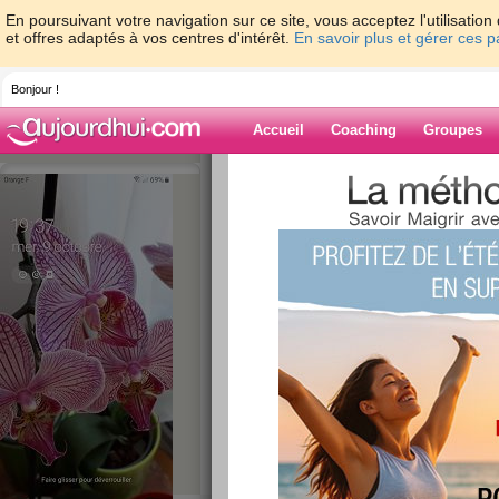
En poursuivant votre navigation sur ce site, vous acceptez l'utilisati
et offres adaptés à vos centres d'intérêt.
En savoir plus et gérer ces 
Bonjour !
Accueil
Coaching
Groupes
Accueil
>
espaces
>
Perlounette
> SUITE
fin Juin
Blog de Perloun
aide blog
SUITE DE NOTRE
PYRENEEN, fin Ju
publié le 26/07/2016 à 17:45