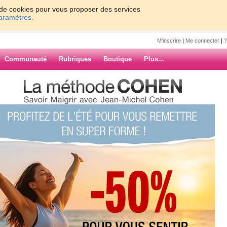
on de cookies pour vous proposer des services
paramètres.
M'inscrire
|
Me connecter
|
?
Communauté
Rubriques
Boutique
Plus...
ines de vacances:
ette
ances:
ARCHIVES