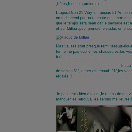
,fréres,b.soeurs,amis(es).
Etapes:Dijon-21-Vitry le françois-51-Ambonn
on redescend par l'autauroute du centre qui e
que le temps sera beau car le paysage est m
et sur Millau ,pour prendre le viaduc en photo
Mes valises sont presque terminées,quelques 
fermer,ne pas oublier les chaussures,les ves
tout.................................
En ce
de saison,31°,la mer est chaud :21°,les vac
régalés!!!
Je penserais bien à vous ,le temps de ma vi
manquer,les retrouvailles serons meilleures!!