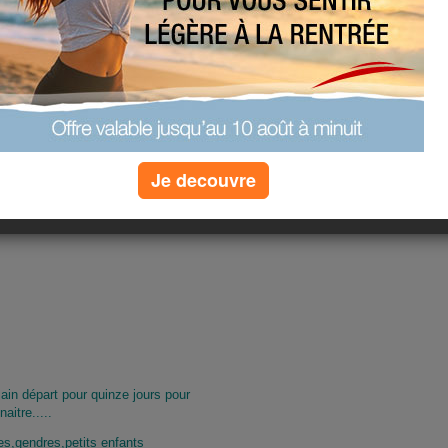
Je decouvre
s....
ain départ pour quinze jours pour
aitre.....
les,gendres,petits enfants