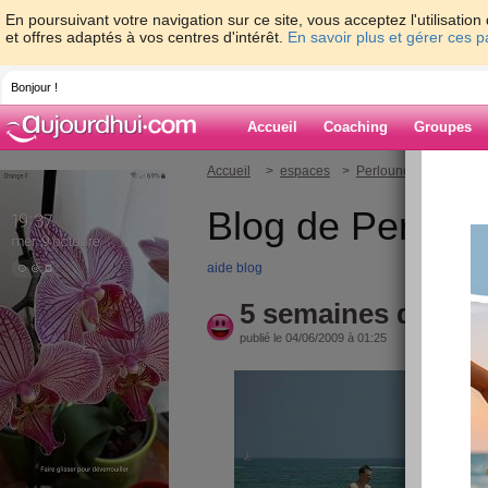
En poursuivant votre navigation sur ce site, vous acceptez l'utilisati
et offres adaptés à vos centres d'intérêt.
En savoir plus et gérer ces 
Bonjour !
Accueil
Coaching
Groupes
Accueil
>
espaces
>
Perlounette
> 5 sema
Blog de Perloun
aide blog
5 semaines de vac
publié le 04/06/2009 à 01:25