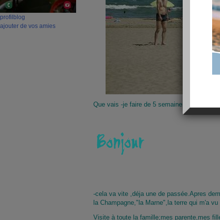
profil
blog
ajouter de vos amies
Que vais -je faire de 5 semaines de vacance
-cela va vite ,déja une de passée.Apres dem
la Champagne,"la Marne",la terre qui m'a vu n
Visite à toute la famille;mes parente,mes fil