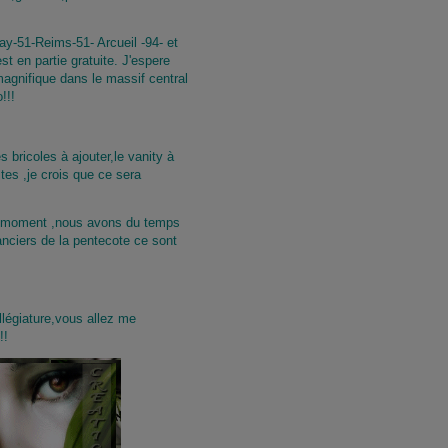
ay-51-Reims-51- Arcueil -94- et
st en partie gratuite. J'espere
agnifique dans le massif central
!!!
bricoles à ajouter,le vanity à
tes ,je crois que ce sera
 moment ,nous avons du temps
anciers de la pentecote ce sont
llégiature,vous allez me
!!