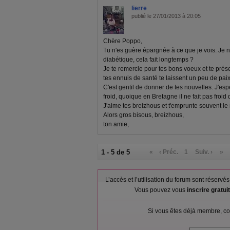
lierre
publié le 27/01/2013 à 20:05
Chère Poppo,
Tu n'es guère épargnée à ce que je vois. Je n
diabétique, cela fait longtemps ?
Je te remercie pour tes bons voeux et te prés
tes ennuis de santé te laissent un peu de paix
C'est gentil de donner de tes nouvelles. J'esp
froid, quoique en Bretagne il ne fait pas froi
J'aime tes breizhous et t'emprunte souvent le
Alors gros bisous, breizhous,
ton amie,
1 - 5 de 5
«
‹ Préc.
1
Suiv. ›
»
L’accès et l’utilisation du forum sont réser
Vous pouvez vous
inscrire gratu
Si vous êtes déjà membre, co