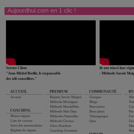
Aujourdhui.com en 1 clic !
Service Client
ils ont réussi leur rég
"Jean-Michel Berille, le responsable
- Méthode Savoir Maig
des télé-conseillers."
ACCUEIL
PREMIUM
COMMUNAUTÉ
RU
Accueil
Régime Savoir Maigrir
Groupes
Min
Méthode Montignac
Blogs
Nut
Méthode MentalSlim
Rencontres
Cui
COACHING
Méthode Slim Data
Bons plans
Psy
Menus régime
Méthodes Naturelles
Témoignages
For
Liste de courses
Méthode Chrono-
Quiz
Gro
Suivi des mensurations
Géno-Nutrition
Ma
Réglette de régime
Coaching Grossesse
Bea