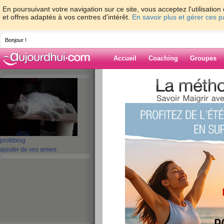
En poursuivant votre navigation sur ce site, vous acceptez l'utilisati
et offres adaptés à vos centres d'intérêt.
En savoir plus et gérer ces 
Bonjour !
Accueil
Coaching
Groupes
Accueil
>
espaces
>
POPOTAME
> BONN
Blog de POPO
aide blog
BONNE ANNEE
profil
blog
ajouter de vos amies
publié le 27/01/2013 à 18:19
Dans quelques jours nous serons en
être temps que je vous présente 