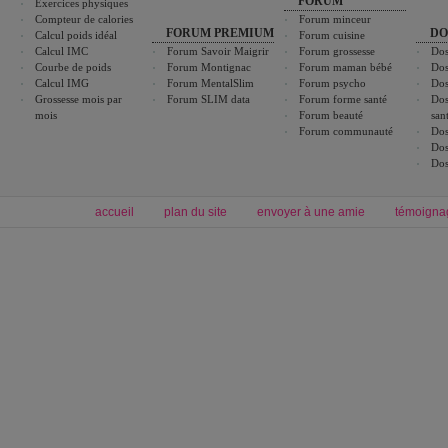
FORUM
Exercices physiques
Compteur de calories
Forum minceur
FORUM PREMIUM
DO
Calcul poids idéal
Forum cuisine
Calcul IMC
Forum Savoir Maigrir
Forum grossesse
Dos
Courbe de poids
Forum Montignac
Forum maman bébé
Dos
Calcul IMG
Forum MentalSlim
Forum psycho
Dos
Grossesse mois par
Forum SLIM data
Forum forme santé
Dos
mois
Forum beauté
san
Forum communauté
Dos
Dos
Dos
accueil
plan du site
envoyer à une amie
témoigna
Forum minceur
Forum cuisine
Commencer un régime
boissons, vins et cocktails
Alimentation équilibrée et nutrition
astuces et bons plans
Minceur
Recette cuisine
exercices physiques
recette facile
produits minceur
Recette poulet
Tags
:
ventre plat
|
maigrir des fesses
|
abdominaux
|
régime américain
|
régime mayo
|