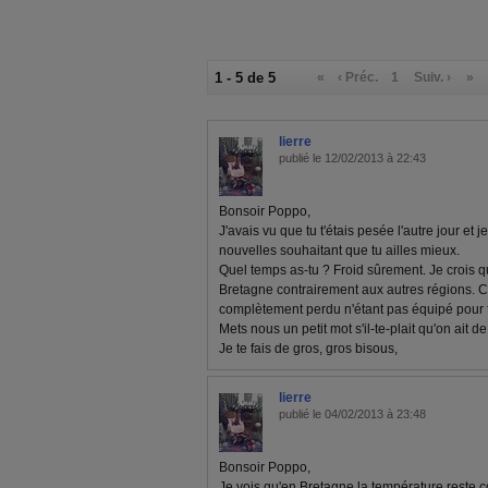
1 - 5 de 5
«
‹ Préc.
1
Suiv. ›
»
lierre
publié le 12/02/2013 à 22:43
Bonsoir Poppo,
J'avais vu que tu t'étais pesée l'autre jour et 
nouvelles souhaitant que tu ailles mieux.
Quel temps as-tu ? Froid sûrement. Je crois qu
Bretagne contrairement aux autres régions. C'e
complètement perdu n'étant pas équipé pour f
Mets nous un petit mot s'il-te-plait qu'on ait d
Je te fais de gros, gros bisous,
lierre
publié le 04/02/2013 à 23:48
Bonsoir Poppo,
Je vois qu'en Bretagne la température reste co