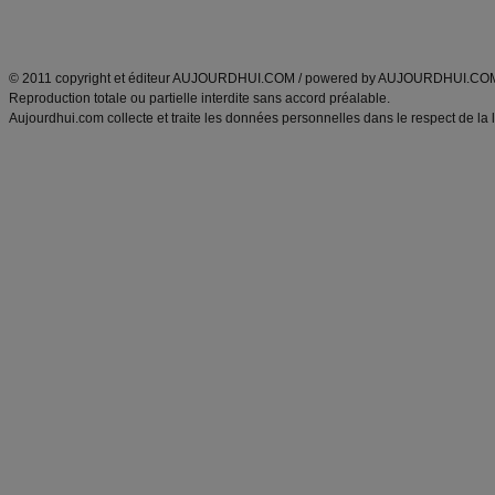
Découvrez aussi
:
exercices abdominaux
|
recette wok
|
ANXA Partenaires
:
Recette
de cuisine |
Recette cuisine
|
© 2011 copyright et éditeur AUJOURDHUI.COM / powered by AUJOURDHUI.CO
Reproduction totale ou partielle interdite sans accord préalable.
Aujourdhui.com collecte et traite les données personnelles dans le respect de la 