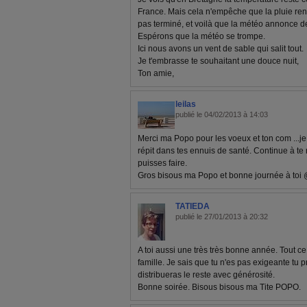
France. Mais cela n'empêche que la pluie rend
pas terminé, et voilà que la météo annonce d
Espérons que la météo se trompe.
Ici nous avons un vent de sable qui salit tout.
Je t'embrasse te souhaitant une douce nuit,
Ton amie,
leilas
publié le 04/02/2013 à 14:03
Merci ma Popo pour les voeux et ton com ...j
répit dans tes ennuis de santé. Continue à te 
puisses faire.
Gros bisous ma Popo et bonne journée à toi
TATIEDA
publié le 27/01/2013 à 20:32
A toi aussi une très très bonne année. Tout ce 
famille. Je sais que tu n'es pas exigeante tu 
distribueras le reste avec générosité.
Bonne soirée. Bisous bisous ma Tite POPO.