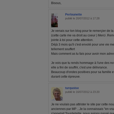
Bisous,
Perlounette
publié le 20/07/2012 à 17:28
Je venais sur ton blog pour te remerçier de la
(cette carte me va droit au coeur ) Merci .Rem
jointe à toi pour cette attention.
Déjà 3 mois qu'il c'est envolé pour une vie meil
tellement souffert
Mais comment as tu fais pour avoir mon adres
Je vois que tu rends hommage à l'une des notr
elle a fini de souffrir, c'est une délivrance.
Beaucoup d'ondes positives pour sa famille 
durant cette épreuve.
turquoise
publié le 16/07/2012 à 23:20
Je ne voulais pas attrister le site par cette n
anciennes par MP ...Je la connaissais "en vra
s'appelait Tourdetaille, nous avions passé qu