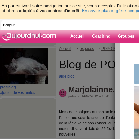
En poursuivant votre navigation sur ce site, vous acceptez l'utilisati
et offres adaptés à vos centres d'intérêt.
En savoir plus et gérer ces 
Bonjour !
Accueil
Coaching
Groupes
Accueil
>
espaces
>
POPOTAME
> Marjo
Blog de POPO
aide blog
Marjolainne, mon 
profil
blog
ajouter de vos amies
publié le 14/07/2012 à 19:45
Mon coeur saigne car mon amie marjolainne nou
l'ai connue sous le pseudo d'eglantine. Son der
de la récidive de son cancer du sein et qu'elle 
mercredi suivant date du 29 février. Depuis je n
nouvelles.