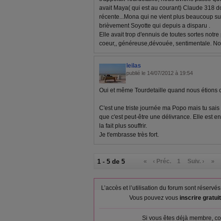
avait Maya( qui est au courant) Claude 318 d
récente...Mona qui ne vient plus beaucoup sur 
brièvement Soyotte qui depuis a disparu .
Elle avait trop d'ennuis de toutes sortes notre
coeur,, généreuse,dévouée, sentimentale. No
leilas
publié le 14/07/2012 à 19:54
Oui et même Tourdetaille quand nous étions 
C'est une triste journée ma Popo mais tu sais
que c'est peut-être une délivrance. Elle est e
la fait plus souffrir.
Je t'embrasse très fort.
1 - 5 de 5
«
‹ Préc.
1
Suiv. ›
»
L’accès et l’utilisation du forum sont réser
Vous pouvez vous
inscrire gratu
Si vous êtes déjà membre, co