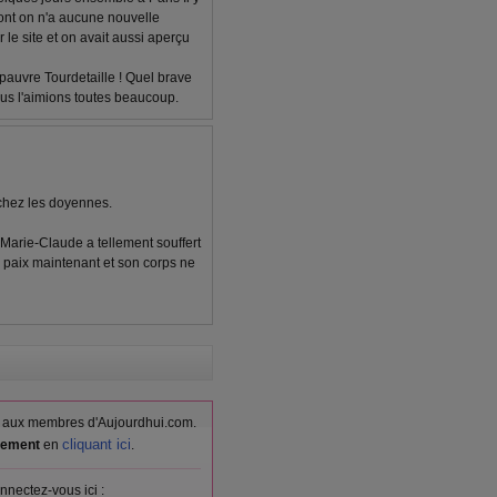
ont on n'a aucune nouvelle
le site et on avait aussi aperçu
 pauvre Tourdetaille ! Quel brave
us l'aimions toutes beaucoup.
chez les doyennes.
 Marie-Claude a tellement souffert
n paix maintenant et son corps ne
vés aux membres d'Aujourdhui.com.
cliquant ici
itement
en
.
nnectez-vous ici :