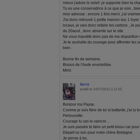
mieux j'adore le soleil ,je supporte bien la cha
Tu es une conservatrice à ce que je vois , bien
mon adresse ; encore 1 fois merci ,j'ai vraim
J'ai donc retrouvé 1 petite maison avc 1 loyer
locaux, je vais donc refaire les cartons , Je p
du 20aout , donc absente sur le site.
Ne vous inquiété donc pas de ma disparitio
Je te souhaite du courage pour affronter tes 
bien .
Bonne fin de semaine.
Bisous de l'Aude ensoleillée.
Mimi.
lierre
publié le 24/07/2012 à 11:55
Bonjour ma Payse,
Comme je suis fière de toi si battante, j'ai lu
Perlounette.
Courage tu vas le vaincre ...
Je suis passée te faire un petit bisou car pour 
Départ ce soir pour notre chère Bretagne.
Je pense à toi,