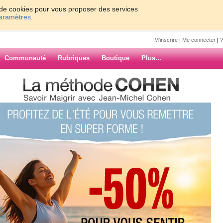
on de cookies pour vous proposer des services
paramètres.
M'inscrire
|
Me connecter
|
?
Communauté
Rubriques
Boutique
Plus...
lainne, mon amie
TAME
amie
s a quittés voici déjà 1mois1/2. Je
nier SMS par lequel elle m'informait
devait reprendre la chimio le
ARCHIVES
'avais pas réussi à avoir de ses