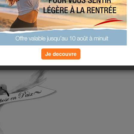
odiguer ses encouragements à ses
ant souffert n'arrivait plus à se
écrire de sa main gauche.
 Je ne t'oublierai jamais
Je decouvre