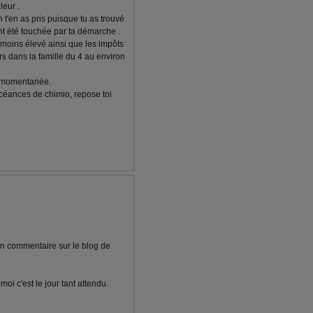
leur .
 t'en as pris puisque tu as trouvé
ent été touchée par ta démarche .
 moins élevé ainsi que les impôts
ars dans la famille du 4 au environ
n momentanée.
scéances de chimio, repose toi
 ton commentaire sur le blog de
moi c'est le jour tant attendu.