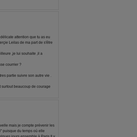
 délicate attention que tu as eu
erçie Leilas de ma part de s'être
leure ,je lui souhaite ,il a
se courrier ?
es partie suivre son autre vie .
et surtout beaucoup de courage
ouvelle mais je compte prévenir les
i" puisque du temps où elle
elques jours ensemble à Paris Il y