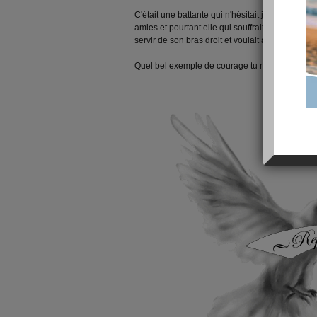
C'était une battante qui n'hésitait jamais à pr
amies et pourtant elle qui souffrait et avait déjà t
servir de son bras droit et voulait apprendre à 
Quel bel exemple de courage tu nous as donné !