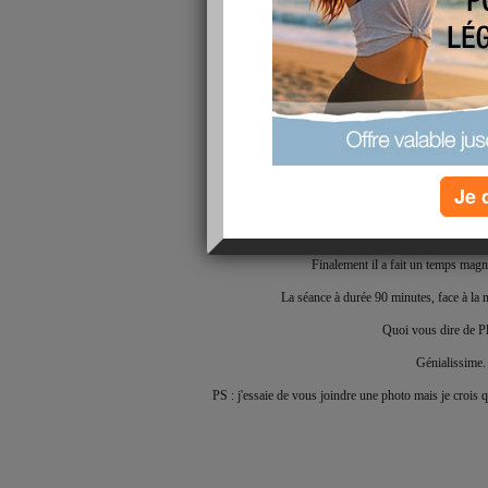
Je 
Coucou tout le m
Finalement il a fait un temps mag
La séance à durée 90 minutes, face à la me
Quoi vous dire de P
Génialissime
PS : j'essaie de vous joindre une photo mais je crois 