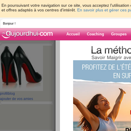
En poursuivant votre navigation sur ce site, vous acceptez l'utilisati
et offres adaptés à vos centres d'intérêt.
En savoir plus et gérer ces 
Bonjour !
Accueil
Coaching
Groupes
Accueil
>
espaces
>
PETITELOLO
> ZUM
Blog de PETIT
aide blog
ZUMBA-BEACH A
publié le 06/05/2012 à 19:28
profil
blog
ajouter de vos amies