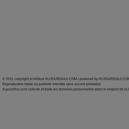
Forum minceur
Forum cuisine
Commencer un régime
boissons, vins et cocktails
Alimentation équilibrée et nutrition
astuces et bons plans
Minceur
Recette cuisine
exercices physiques
recette facile
produits minceur
Recette poulet
Tags
:
ventre plat
|
maigrir des fesses
|
abdominaux
|
régime américain
|
régime mayo
|
Découvrez aussi
:
exercices abdominaux
|
recette wok
|
ANXA Partenaires
:
Recette
de cuisine |
Recette cuisine
|
© 2011 copyright et éditeur AUJOURDHUI.COM / powered by AUJOURDHUI.CO
Reproduction totale ou partielle interdite sans accord préalable.
Aujourdhui.com collecte et traite les données personnelles dans le respect de la 