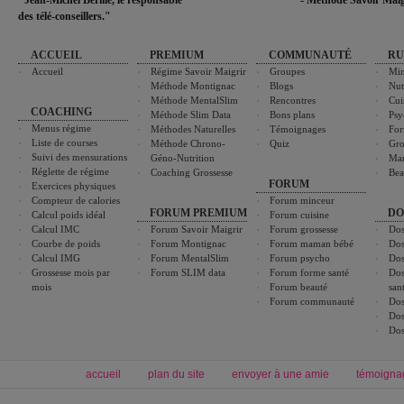
"Jean-Michel Berille, le responsable
- Méthode Savoir Maig
des télé-conseillers."
ACCUEIL
PREMIUM
COMMUNAUTÉ
RU
Accueil
Régime Savoir Maigrir
Groupes
Min
Méthode Montignac
Blogs
Nut
Méthode MentalSlim
Rencontres
Cui
COACHING
Méthode Slim Data
Bons plans
Psy
Menus régime
Méthodes Naturelles
Témoignages
For
Liste de courses
Méthode Chrono-
Quiz
Gro
Suivi des mensurations
Géno-Nutrition
Ma
Réglette de régime
Coaching Grossesse
Bea
FORUM
Exercices physiques
Compteur de calories
Forum minceur
FORUM PREMIUM
DO
Calcul poids idéal
Forum cuisine
Calcul IMC
Forum Savoir Maigrir
Forum grossesse
Dos
Courbe de poids
Forum Montignac
Forum maman bébé
Dos
Calcul IMG
Forum MentalSlim
Forum psycho
Dos
Grossesse mois par
Forum SLIM data
Forum forme santé
Dos
mois
Forum beauté
san
Forum communauté
Dos
Dos
Dos
accueil
plan du site
envoyer à une amie
témoigna