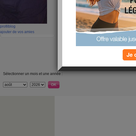
profil
blog
ajouter de vos amies
Je 
Sélectionner un mois et une année :