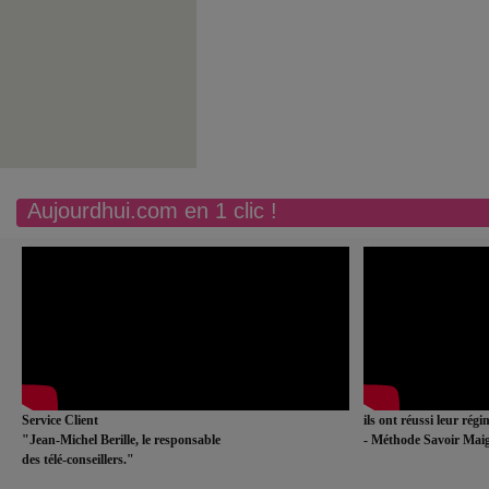
Aujourdhui.com en 1 clic !
Service Client
ils ont réussi leur rég
"Jean-Michel Berille, le responsable
- Méthode Savoir Maig
des télé-conseillers."