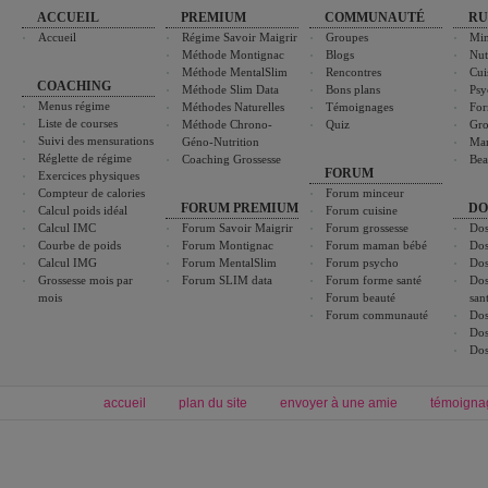
ACCUEIL
PREMIUM
COMMUNAUTÉ
RU
Accueil
Régime Savoir Maigrir
Groupes
Min
Méthode Montignac
Blogs
Nut
Méthode MentalSlim
Rencontres
Cui
COACHING
Méthode Slim Data
Bons plans
Psy
Menus régime
Méthodes Naturelles
Témoignages
For
Liste de courses
Méthode Chrono-
Quiz
Gro
Suivi des mensurations
Géno-Nutrition
Ma
Réglette de régime
Coaching Grossesse
Bea
FORUM
Exercices physiques
Compteur de calories
Forum minceur
FORUM PREMIUM
DO
Calcul poids idéal
Forum cuisine
Calcul IMC
Forum Savoir Maigrir
Forum grossesse
Dos
Courbe de poids
Forum Montignac
Forum maman bébé
Dos
Calcul IMG
Forum MentalSlim
Forum psycho
Dos
Grossesse mois par
Forum SLIM data
Forum forme santé
Dos
mois
Forum beauté
san
Forum communauté
Dos
Dos
Dos
accueil
plan du site
envoyer à une amie
témoigna
Forum minceur
Forum cuisine
Commencer un régime
boissons, vins et cocktails
Alimentation équilibrée et nutrition
astuces et bons plans