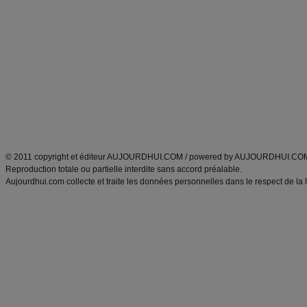
Minceur
Recette cuisine
exercices physiques
recette facile
produits minceur
Recette poulet
Tags
:
ventre plat
|
maigrir des fesses
|
abdominaux
|
régime américain
|
régime mayo
|
Découvrez aussi
:
exercices abdominaux
|
recette wok
|
ANXA Partenaires
:
Recette
de cuisine |
Recette cuisine
|
© 2011 copyright et éditeur AUJOURDHUI.COM / powered by AUJOURDHUI.CO
Reproduction totale ou partielle interdite sans accord préalable.
Aujourdhui.com collecte et traite les données personnelles dans le respect de la 