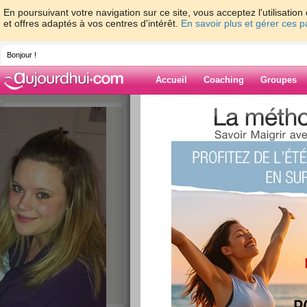
En poursuivant votre navigation sur ce site, vous acceptez l'utilisati
et offres adaptés à vos centres d'intérêt.
En savoir plus et gérer ces 
Bonjour !
Accueil
Coaching
Groupes
Accueil
>
espaces
>
Oce68
Blog de Oce68
aide blog
Ce membre n'a pas encore écrit d'article blog.