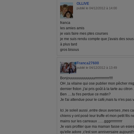
OLLIVE
publié le 04/12/2012 à 14:00
franca
les amies amis
je vais faire mes ptes courses
je me suis rendu compte que j'avais des sous
à plus tard
gros bisous
Franca27600
publié le 04/12/2012 à 13:49
Bonjouuuuuuuuuuuurrrrrrrrrrrr!!!!
OH ,la vilaine qui ose publier mon pêcher mi
dernier fiston ,j'ai pris goût à la tarte au citron 
Ben .....tu t'es perdue ce matin?
Je t'ai attendue pour le café,mais tu n'es pas ve
Ici ,le soleil aussi ,entre deux averses ,mes 
chiens y ont posé leur truffe et mon petit fils 
mains sur les carreaux .......gggrrrrrrrrrr
Je vais profiter que ma maman fasse un esies
qu'elle adore ,c'est son anniversaire aujourd'h