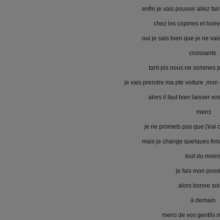
enfin je vais pouvoir allez fa
chez les copines et boire
oui je sais bien que je ne vai
croissants .
tant-pis nous ne sommes 
je vais prendre ma pte voiture ,mon g
alors il faut bien laisser v
merci
je ne promets pas que j'irai
mais je change quelques fois 
tout du moin
je fais mon possi
alors bonne so
à demain
merci de vos gentils