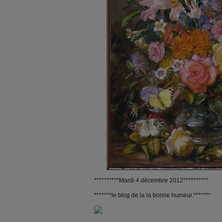
**********Mardi 4 décembre 2012**********
*******le blog de la la bonne humeur.*******