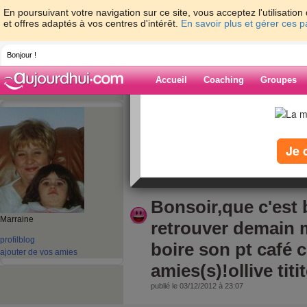
En poursuivant votre navigation sur ce site, vous acceptez l'utilisati
et offres adaptés à vos centres d'intérêt.
En savoir plus et gérer ces 
Bonjour !
Accueil
Coaching
Groupes
Accueil
>
espaces
>
OLLIVE
> Bonsoir,qu
matin pour allez boire son pt café chez les amies(s
Blog de OLLIVE
Je 
aide blog
Bonsoir,que c'est 
Marraine
retrouver demain m
profil
blog
boire son pt café c
ajouter de vos amies
amies(s)!ollive titit
publié le 03/12/2012 à 23:07