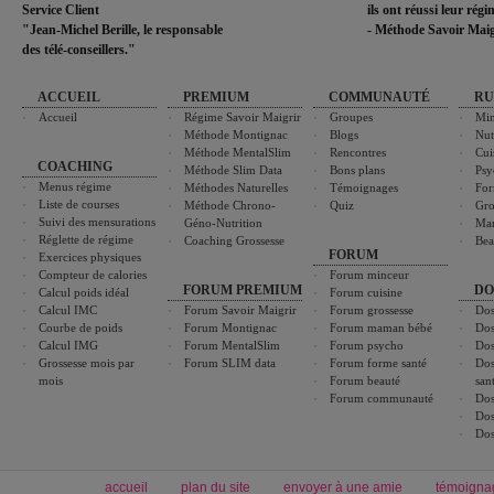
Service Client
ils ont réussi leur rég
"Jean-Michel Berille, le responsable
- Méthode Savoir Maig
des télé-conseillers."
ACCUEIL
PREMIUM
COMMUNAUTÉ
RU
Accueil
Régime Savoir Maigrir
Groupes
Min
Méthode Montignac
Blogs
Nut
Méthode MentalSlim
Rencontres
Cui
COACHING
Méthode Slim Data
Bons plans
Psy
Menus régime
Méthodes Naturelles
Témoignages
For
Liste de courses
Méthode Chrono-
Quiz
Gro
Suivi des mensurations
Géno-Nutrition
Ma
Réglette de régime
Coaching Grossesse
Bea
FORUM
Exercices physiques
Compteur de calories
Forum minceur
FORUM PREMIUM
DO
Calcul poids idéal
Forum cuisine
Calcul IMC
Forum Savoir Maigrir
Forum grossesse
Dos
Courbe de poids
Forum Montignac
Forum maman bébé
Dos
Calcul IMG
Forum MentalSlim
Forum psycho
Dos
Grossesse mois par
Forum SLIM data
Forum forme santé
Dos
mois
Forum beauté
san
Forum communauté
Dos
Dos
Dos
accueil
plan du site
envoyer à une amie
témoigna