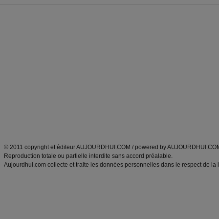
Forum minceur
Forum cuisine
Commencer un régime
boissons, vins et cocktails
Alimentation équilibrée et nutrition
astuces et bons plans
Minceur
Recette cuisine
exercices physiques
recette facile
produits minceur
Recette poulet
Tags
:
ventre plat
|
maigrir des fesses
|
abdominaux
|
régime américain
|
régime mayo
|
Découvrez aussi
:
exercices abdominaux
|
recette wok
|
ANXA Partenaires
:
Recette
de cuisine |
Recette cuisine
|
© 2011 copyright et éditeur AUJOURDHUI.COM / powered by AUJOURDHUI.CO
Reproduction totale ou partielle interdite sans accord préalable.
Aujourdhui.com collecte et traite les données personnelles dans le respect de la 