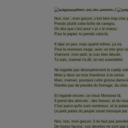
Haro...sur...les...pauvres...!
Non, non , mon garçon, c'est bien trop cher 
Prends plutôt cette boîte de canigou,
On dira que c'est pour « jo » le matou.
Pour le papier, tu prends celui-là,
Il râpe un peu, mais quand même, ça ira.
Pour le nounours rouge, avec un très gros n
Vraiment, mon petit, je suis bien désolé,
Tu sais, maman t'a dit, on est surendetté.
Ne regarde pas désespérement le caddy vid
Mets-y deux ou trois friandises à la cerise.
Mais, maman, pourquoi cette grosse dame-l
N'arrête pas de prendre du fromage, du choc
Et regarde encore, ce vieux Monsieur là,
Il prend des abricots , des fraises, et du no
C'est parce-qu'ils sont nombreux, et le palais
Le petit palais du peuple serait intoxiqué par
Non, non, mon garçon, il ne faut pas prendre
De toutes façons, ces denrées ne sont pas 