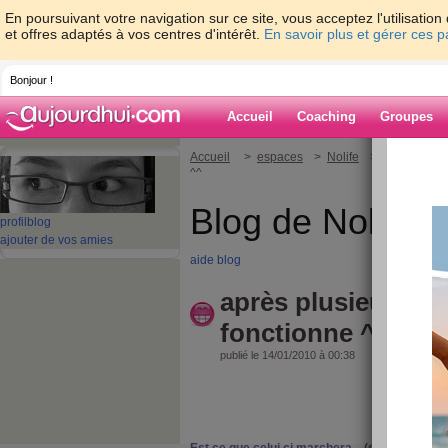
En poursuivant votre navigation sur ce site, vous acceptez l'utilisati
et offres adaptés à vos centres d'intérêt.
En savoir plus et gérer ces 
Bonjour !
Accueil
Coaching
Groupes
Accueil
>
espaces
>
Nolife
> après plusieu
^^
Blog de Nolife
profil
blog
ajouter de vos amies
aide blog
après plusieurs ten
fonctionne ^^
publié le 14/01/2010 à 00:38