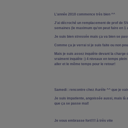
L'année 2010 commence très bien ^^
J'ai décroché un remplacement de prof de SV
semaines (le maximum qu'on peut faire en 1 a
Je suis bien stressée mais ça va bien se pas
Comme ça je verrai si je suis faite ou non po
Mais je suis assez inquiète devant la charge d
vraiment inquiète :) 4 niveaux en temps plein
aller et le même temps pour le retour!
Samedi : rencontre chez Auréle ^^ que je vais
Je suis impatiente, angoissée aussi, mais là a
que ça se passe mal!
Je vous embrasse fort!!!! à très vite