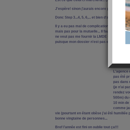
Est ce que celui ci marchera... (sans jambes il
J'espère! sinon j'aurais encore passer du temp
Donc Step 3...4, 5, 6,... et bien d'autres encore
Il y a eu pas mal de complications.... Les pa
mais pas pour la mutuelle... Il faut que j'ai u
ne veut pas me fournir la LMDE et que la CP
puisque mon dossier n'est pas encore traité)
Sinon L'an
mauvaise 
langage ma
L'agence d
pas été pr
pas dans m
(je n'ai p
rendez vo
500m) du c
10 min de 
comme jam
vie (pourtant en étant obèse j'ai été humiliée 
bonne vingtaine de personnes...
Bref l'année est fini on oublie tout ça!!!