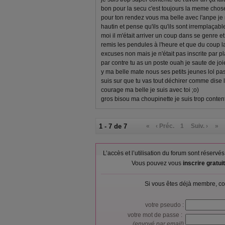
bon pour la secu c'est toujours la meme chose !
pour ton rendez vous ma belle avec l'anpe je n
hautin et pense qu'ils qu'ils sont irremplaçabl
moi il m'était arriver un coup dans se genre et
remis les pendules à l'heure et que du coup 
excuses non mais je n'était pas inscrite par pl
par contre tu as un poste ouah je saute de joi
y ma belle mate nous ses petits jeunes lol pas
suis sur que tu vas tout déchirer comme dise 
courage ma belle je suis avec toi ;o)
gros bisou ma choupinette je suis trop content
1 - 7 de 7
«
‹ Préc.
1
Suiv. ›
»
L’accès et l’utilisation du forum sont réser
Vous pouvez vous
inscrire gratu
Si vous êtes déjà membre, co
votre pseudo :
votre mot de passe :
(envoyé par email)