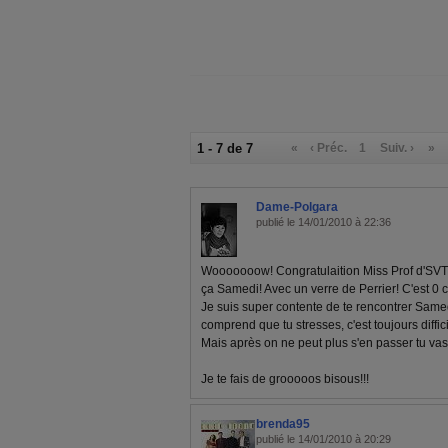
1 - 7 de 7
«
‹ Préc.
1
Suiv. ›
»
Dame-Polgara
publié le 14/01/2010 à 22:36
Wooooooow! Congratulaition Miss Prof d'SVT!!!!
ça Samedi! Avec un verre de Perrier! C'est 0 ca
Je suis super contente de te rencontrer Samed
comprend que tu stresses, c'est toujours diffic
Mais après on ne peut plus s'en passer tu vas v
Je te fais de grooooos bisous!!!
brenda95
publié le 14/01/2010 à 20:29