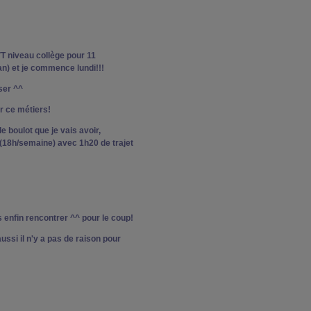
T niveau collège pour 11
n) et je commence lundi!!!
ser ^^
ur ce métiers!
e boulot que je vais avoir,
 (18h/semaine) avec 1h20 de trajet
 enfin rencontrer ^^ pour le coup!
ussi il n'y a pas de raison pour