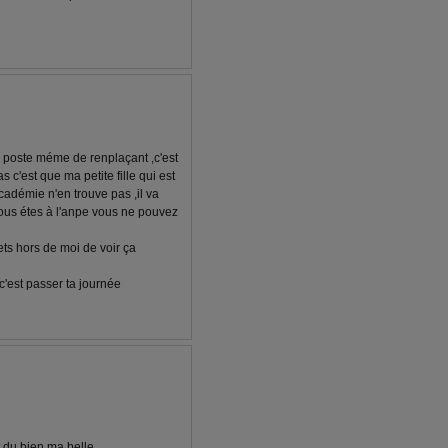
un poste méme de renplaçant ,c'est
 c'est que ma petite fille qui est
cadémie n'en trouve pas ,il va
 vous étes à l'anpe vous ne pouvez
ts hors de moi de voir ça
c'est passer ta journée
it du bien ma belle