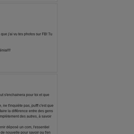
e que j'ai vu tes photos sur FB! Tu
nial!!!
tout s'enchainera pour toi et que
 ne t'inquiète pas, pufff c'est que
faire la différence entre des gens
complètement des autres, à savoir
venir déposé un com, l'essentiel
u de nouvelle pour savoir ou t'en