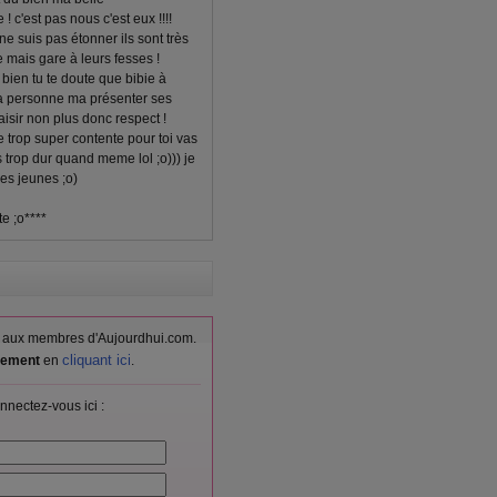
 c'est pas nous c'est eux !!!!
e suis pas étonner ils sont très
e mais gare à leurs fesses !
 bien tu te doute que bibie à
la personne ma présenter ses
aisir non plus donc respect !
e trop super contente pour toi vas
 trop dur quand meme lol ;o))) je
les jeunes ;o)
e ;o****
vés aux membres d'Aujourdhui.com.
cliquant ici
itement
en
.
nnectez-vous ici :