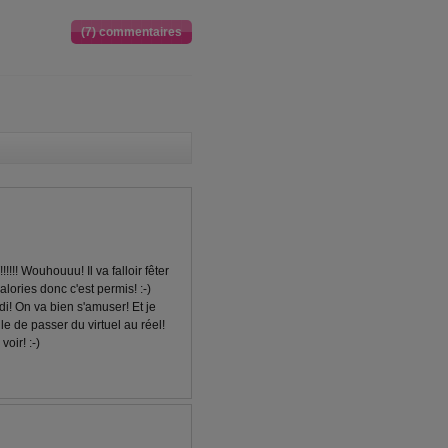
(7) commentaires
!! Wouhouuu! Il va falloir fêter
lories donc c'est permis! :-)
i! On va bien s'amuser! Et je
ile de passer du virtuel au réel!
oir! :-)