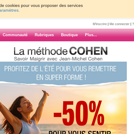
on de cookies pour vous proposer des services
paramètres.
M'inscrire
|
Me connecter
|
?
Communauté
Rubriques
Boutique
Plus...
rs tentatives... oui ça fonctionne
tatives... oui ça
ARCHIVES