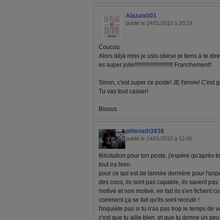
Alazais001
publié le 14/01/2010 à 20:19
Coucou
Alors déjà miss je usis obèse je tiens à te dir
es super jolie!!!!!!!!!!!!!!!!!!!!!!!!!! Franchement!
Sinon, c'est super ce poste! JE t'envie! C'est gé
Tu vas tout casser!
Bisous
ptitenath3838
publié le 14/01/2010 à 12:00
félicitation pour ton poste, j'espère qu'après 
tout ira bien.
pour ce qui est de lannée dernière pour l'anpe,
des cons, ils sont pas capable, ils savent pas 
motivé et non motivé, en fait ils s'en fichent 
comment ça se fait qu'ils sont recruté !
t'inquiète pas si tu n'as pas trop le temps de 
c'est que tu aille bien, et que tu donne un pe