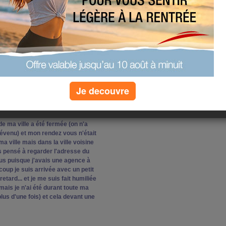
 aura du mal...)
s pour rien....
!!
piers sont envoyé pour la CPAM,
ne attestation de carte (chose que
AM ne peut pas encore me fournir
Je decouvre
née c'est fini sur une très
note côté ANPE ( excusez moi du
is c'est vraiment des cons!!!!)
e ma ville a été fermée (on n'a
évenu) et mon rendez vous n'était
a ville mais dans la ville voisine
as pensé à regarder l'adresse du
us puisque j'avais une agence à
oup je suis arrivée avec un petit
retard... et je me suis fait humiliée
ais je n'ai été durant toute ma
plus d'une fois) et cela devant une