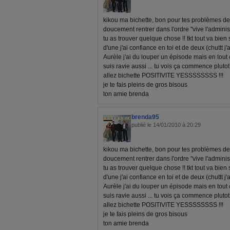
kikou ma bichette, bon pour tes problèmes de
doucement rentrer dans l'ordre "vive l'administ
tu as trouver quelque chose !! tkt tout va bien
d'une j'ai confiance en toi et de deux (chuttt j'
Aurèle j'ai du louper un épisode mais en tout cas 
suis ravie aussi ... tu vois ça commence pluto
allez bichette POSITIVITE YESSSSSSSS !!!
je te fais pleins de gros bisous
ton amie brenda
brenda95
publié le 14/01/2010 à 20:29
kikou ma bichette, bon pour tes problèmes de
doucement rentrer dans l'ordre "vive l'administ
tu as trouver quelque chose !! tkt tout va bien
d'une j'ai confiance en toi et de deux (chuttt j'
Aurèle j'ai du louper un épisode mais en tout cas 
suis ravie aussi ... tu vois ça commence pluto
allez bichette POSITIVITE YESSSSSSSS !!!
je te fais pleins de gros bisous
ton amie brenda