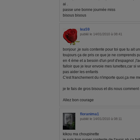
ai .
passe une bonne journée miss
bisous bisous
lea59
publié le 14/01/2010 à 08:41
bonjour ,je suis contente pour toi que tu ait 
toujours ça de pris ce que je ne comprends pas
en 4 éme et a besoin d'un prof d'espagnol ,l'a
falloir que je leur envoie mes lunettes,car si
pas aider les enfants
C'est franchement du n'importe quoi,ça me me
je te fais de gros bisous et dis nous comment 
Allez bon courage
floranima1
publié le 14/01/2010 à 08:11
kikou ma choupinette
je suis trop super contente de t'avoir ah ça fa