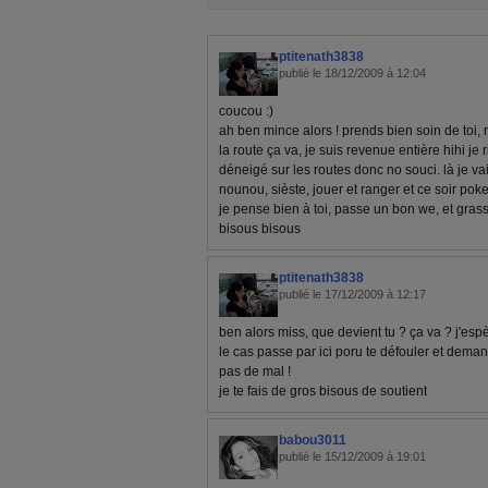
ptitenath3838
publié le 18/12/2009 à 12:04
coucou :)
ah ben mince alors ! prends bien soin de toi, 
la route ça va, je suis revenue entière hihi je 
déneigé sur les routes donc no souci. là je vai
nounou, sièste, jouer et ranger et ce soir poke
je pense bien à toi, passe un bon we, et gras
bisous bisous
ptitenath3838
publié le 17/12/2009 à 12:17
ben alors miss, que devient tu ? ça va ? j'espè
le cas passe par ici poru te défouler et deman
pas de mal !
je te fais de gros bisous de soutient
babou3011
publié le 15/12/2009 à 19:01