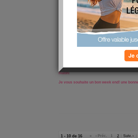
Les choses qui ont changé sont: ma positivit
d'écarts... sauf crème glacée hier soir) le mi
subsitut dégueulasse... je voulais essayé, alor
provoqué la baisse...
On verra la semaine prochaine si je continue s
Voilà sinon 2 cours supplémentaires à mon acti
semaine selon les difficultés avec le cours! 
me garder ^^ parce que je suis gentille, pas t
Donc ma pédagogie est bonne ^^ ça me rass
Je 
Sinon bon week end en perspective avec mon
un pote, ça va pas être très diet mais je me 
matin!
Je vous souhaite un bon week end! une bonne
1 - 10 de 16
«
‹ Préc.
1
2
Suiv. ›