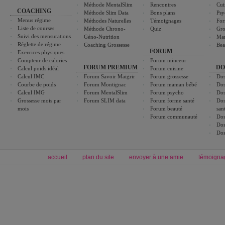
Méthode MentalSlim
Rencontres
Cui
COACHING
Méthode Slim Data
Bons plans
Psy
Menus régime
Méthodes Naturelles
Témoignages
For
Liste de courses
Méthode Chrono-
Quiz
Gro
Suivi des mensurations
Géno-Nutrition
Ma
Réglette de régime
Coaching Grossesse
Bea
FORUM
Exercices physiques
Compteur de calories
Forum minceur
FORUM PREMIUM
DO
Calcul poids idéal
Forum cuisine
Calcul IMC
Forum Savoir Maigrir
Forum grossesse
Dos
Courbe de poids
Forum Montignac
Forum maman bébé
Dos
Calcul IMG
Forum MentalSlim
Forum psycho
Dos
Grossesse mois par
Forum SLIM data
Forum forme santé
Dos
mois
Forum beauté
san
Forum communauté
Dos
Dos
Dos
accueil
plan du site
envoyer à une amie
témoigna
Forum minceur
Forum cuisine
Commencer un régime
boissons, vins et cocktails
Alimentation équilibrée et nutrition
astuces et bons plans
Minceur
Recette cuisine