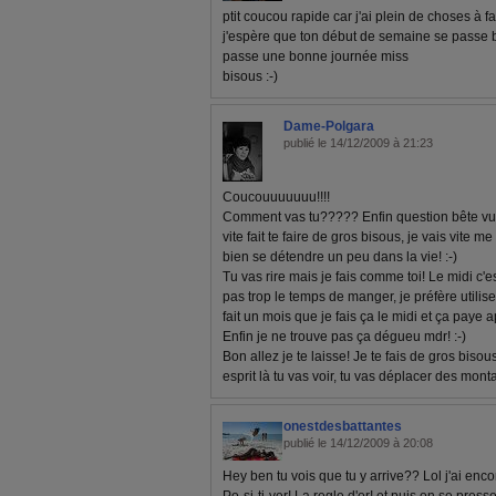
ptit coucou rapide car j'ai plein de choses à fair
j'espère que ton début de semaine se passe bi
passe une bonne journée miss
bisous :-)
Dame-Polgara
publié le 14/12/2009 à 21:23
Coucouuuuuuu!!!!
Comment vas tu????? Enfin question bête vu le
vite fait te faire de gros bisous, je vais vite me
bien se détendre un peu dans la vie! :-)
Tu vas rire mais je fais comme toi! Le midi c'e
pas trop le temps de manger, je préfère utilis
fait un mois que je fais ça le midi et ça paye
Enfin je ne trouve pas ça dégueu mdr! :-)
Bon allez je te laisse! Je te fais de gros biso
esprit là tu vas voir, tu vas déplacer des monta
onestdesbattantes
publié le 14/12/2009 à 20:08
Hey ben tu vois que tu y arrive?? Lol j'ai enco