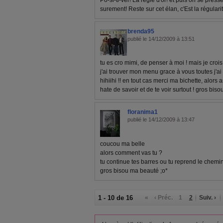
Po-si-ti-ver! La regle d'or! et puis on se pres
surement! Reste sur cet élan, c'Est la régulari
brenda95
publié le 14/12/2009 à 13:51
tu es cro mimi, de penser à moi ! mais je croi
j'ai trouver mon menu grace à vous toutes j'ai
hihiihi !! en tout cas merci ma bichette, alors
hate de savoir et de te voir surtout ! gros bis
floranima1
publié le 14/12/2009 à 13:47
coucou ma belle
alors comment vas tu ?
tu continue tes barres ou tu reprend le chemi
gros bisou ma beauté ;o*
1 - 10 de 16
«
‹ Préc.
1
2
Suiv. ›