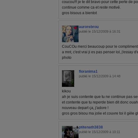
coucou!!! je te dit bravo pour cette perte de po
continue comme ca et reste motivé.
gros bisous a bientot
aurorebrou
publié le 15/12/2009 à 16:31
CouCOu merci beaucoup pour le compliment, 
a mnt, c'est vrai ji es pas penser lol, j'essay d
photo
floranima1
publié le 15/12/2009 à 14:48
kikou
ah je suis contente que tu ne continue pas s
et contente que tu reperde bien dit donc ouah
nouveau depart ça, j'adore !
gros gros bisou ma jolie et couvre toi il gèle g
ptitenath3838
publié le 15/12/2009 à 10:11