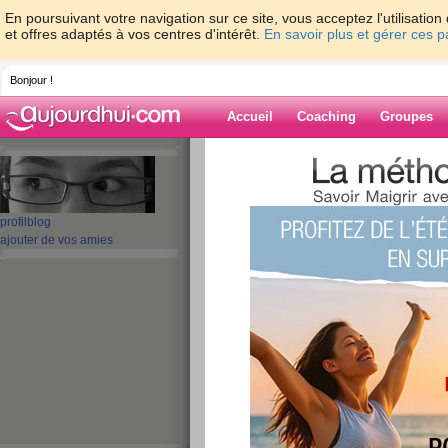
En poursuivant votre navigation sur ce site, vous acceptez l'utilisati
et offres adaptés à vos centres d'intérêt.
En savoir plus et gérer ces 
Bonjour !
Accueil
Coaching
Groupes
Accueil
>
espaces
>
Nolife
> Je positive d
Blog de Nolife
profil
blog
ajouter de vos amies
aide blog
Je positive donc j
publié le 12/12/2009 à 13:52
Youhou!!! Première victoire ^^
-600g depuis mercredi c'est super ^^ je suis 
bout de temps que je n'avais pas vu de baiss