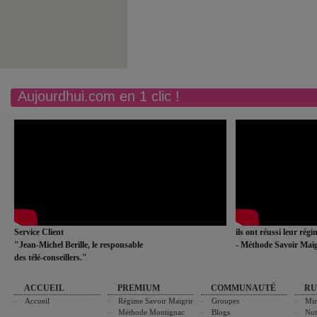
Aujourdhui.com en 1 clic !
Service Client
ils ont réussi leur rég
"Jean-Michel Berille, le responsable
- Méthode Savoir Maig
des télé-conseillers."
ACCUEIL
PREMIUM
COMMUNAUTÉ
RU
Accueil
Régime Savoir Maigrir
Groupes
Min
Méthode Montignac
Blogs
Nut