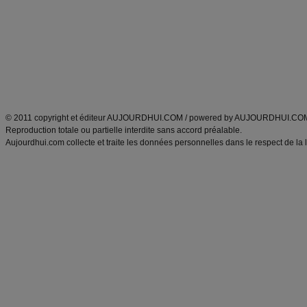
exercices physiques
recette facile
produits minceur
Recette poulet
Tags
:
ventre plat
|
maigrir des fesses
|
abdominaux
|
régime américain
|
régime mayo
|
Découvrez aussi
:
exercices abdominaux
|
recette wok
|
ANXA Partenaires
:
Recette
de cuisine |
Recette cuisine
|
© 2011 copyright et éditeur AUJOURDHUI.COM / powered by AUJOURDHUI.CO
Reproduction totale ou partielle interdite sans accord préalable.
Aujourdhui.com collecte et traite les données personnelles dans le respect de la 