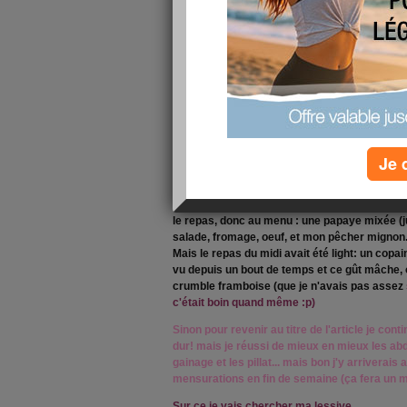
poids ne correspond pas à ma silhouette... En
Je suis contente ^^
Du coup j'écris en rose! ça permet d'aider à v
J'ai été contactée pour donner des cours de s
vous vendredi avec l'organisme pour faire u
convenir. Voir dès à présent des élèves en dif
faire face à ce genre de situation si je réussi
Je 
Sinon hier soir resto imprévu... pas trop gris h
(les parisienne devraient connaître) dont le pri
le repas, donc au menu : une papaye mixée (jus
salade, fromage, oeuf, et mon pêcher mignon...
Mais le repas du midi avait été light: un copa
vu depuis un bout de temps et ce gût mâche, o
crumble framboise (que je n'avais pas assez
c'était boin quand même :p)
Sinon pour revenir au titre de l'article je con
dur! mais je réussi de mieux en mieux les abd
gainage et les pillat... mais bon j'y arriverais 
mensurations en fin de semaine (ça fera un mo
Sur ce je vais chercher ma lessive