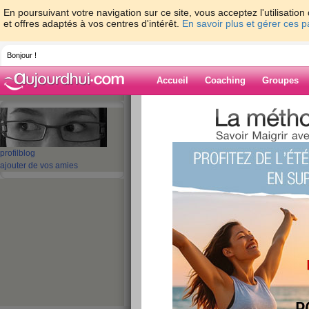
En poursuivant votre navigation sur ce site, vous acceptez l'utilisati
et offres adaptés à vos centres d'intérêt.
En savoir plus et gérer ces 
Bonjour !
Accueil
Coaching
Groupes
Accueil
>
espaces
>
Nolife
> Sport un jour
Blog de Nolife
profil
blog
ajouter de vos amies
aide blog
Sport un jour, Spo
publié le 28/10/2009 à 18:58
Bonjour à toutes!
Bonne nouvelle : je suis à deux doigt de pou
Alors aller comprendre... mettre du 42 en fai