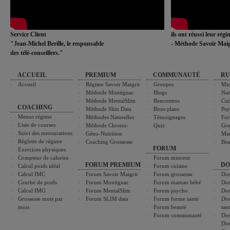
Service Client
ils ont réussi leur rég
"Jean-Michel Berille, le responsable
- Méthode Savoir Maig
des télé-conseillers."
ACCUEIL
PREMIUM
COMMUNAUTÉ
RU
Accueil
Régime Savoir Maigrir
Groupes
Min
Méthode Montignac
Blogs
Nut
Méthode MentalSlim
Rencontres
Cui
COACHING
Méthode Slim Data
Bons plans
Psy
Menus régime
Méthodes Naturelles
Témoignages
For
Liste de courses
Méthode Chrono-
Quiz
Gro
Suivi des mensurations
Géno-Nutrition
Ma
Réglette de régime
Coaching Grossesse
Bea
FORUM
Exercices physiques
Compteur de calories
Forum minceur
FORUM PREMIUM
DO
Calcul poids idéal
Forum cuisine
Calcul IMC
Forum Savoir Maigrir
Forum grossesse
Dos
Courbe de poids
Forum Montignac
Forum maman bébé
Dos
Calcul IMG
Forum MentalSlim
Forum psycho
Dos
Grossesse mois par
Forum SLIM data
Forum forme santé
Dos
mois
Forum beauté
san
Forum communauté
Dos
Dos