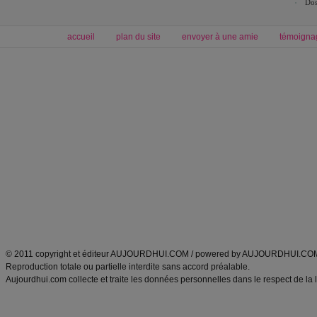
Dos
accueil
plan du site
envoyer à une amie
témoigna
Forum minceur
Forum cuisine
Commencer un régime
boissons, vins et cocktails
Alimentation équilibrée et nutrition
astuces et bons plans
Minceur
Recette cuisine
exercices physiques
recette facile
produits minceur
Recette poulet
Tags
:
ventre plat
|
maigrir des fesses
|
abdominaux
|
régime américain
|
régime mayo
|
Découvrez aussi
:
exercices abdominaux
|
recette wok
|
ANXA Partenaires
:
Recette
de cuisine |
Recette cuisine
|
© 2011 copyright et éditeur AUJOURDHUI.COM / powered by AUJOURDHUI.CO
Reproduction totale ou partielle interdite sans accord préalable.
Aujourdhui.com collecte et traite les données personnelles dans le respect de la 