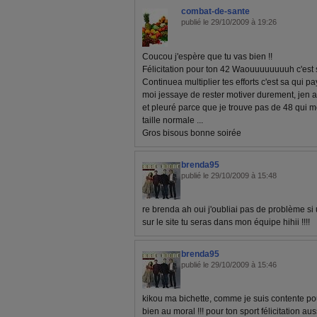
combat-de-sante
publié le 29/10/2009 à 19:26
Coucou j'espère que tu vas bien !!
Félicitation pour ton 42 Waouuuuuuuuh c'est s
Continuea multiplier tes efforts c'est sa qui p
moi jessaye de rester motiver durement, jen 
et pleuré parce que je trouve pas de 48 qui 
taille normale ...
Gros bisous bonne soirée
brenda95
publié le 29/10/2009 à 15:48
re brenda ah oui j'oubliai pas de problème si
sur le site tu seras dans mon équipe hihii !!!!
brenda95
publié le 29/10/2009 à 15:46
kikou ma bichette, comme je suis contente pour 
bien au moral !!! pour ton sport félicitation au