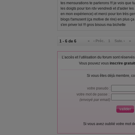
tes mensurations te parlerons !!! je vois que t
les doigts pour ton rdv vendredi et d'aider les
en mon expérience) et merci pour ton très gen
blogs t'amusent (ça motive de rire) en plus ça
s'en priver lol !!! gros bisous ma bichette
1 - 6 de 6
«
‹ Préc.
1
Suiv. ›
»
L’accès et l’utilisation du forum sont réser
Vous pouvez vous
inscrire gratu
Si vous êtes déjà membre, co
votre pseudo :
votre mot de passe :
(envoyé par email)
Si vous avez oublié votre mot 