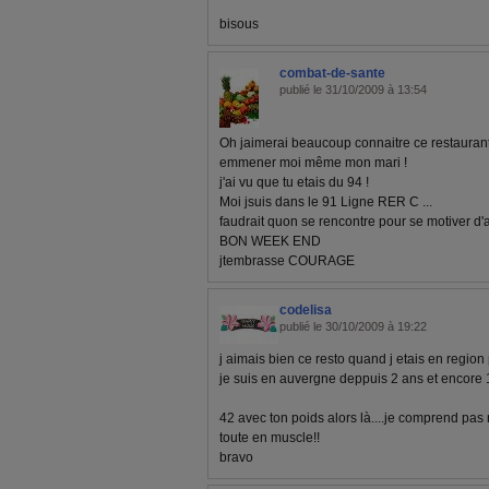
bisous
combat-de-sante
publié le 31/10/2009 à 13:54
Oh jaimerai beaucoup connaitre ce restaurant
emmener moi même mon mari !
j'ai vu que tu etais du 94 !
Moi jsuis dans le 91 Ligne RER C ...
faudrait quon se rencontre pour se motiver d'a
BON WEEK END
jtembrasse COURAGE
codelisa
publié le 30/10/2009 à 19:22
j aimais bien ce resto quand j etais en region
je suis en auvergne deppuis 2 ans et encore 
42 avec ton poids alors là....je comprend pas
toute en muscle!!
bravo