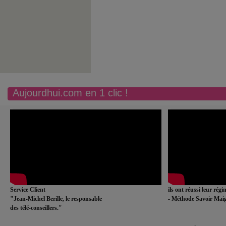
Aujourdhui.com en 1 clic !
Service Client
ils ont réussi leur rég
"Jean-Michel Berille, le responsable
- Méthode Savoir Maig
des télé-conseillers."