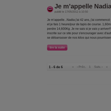
Je m’appelle Nadi
publié le 17/05/2012 à 10:50
Je m’appelle...Nadia j'ai 42 ans, j'ai commencé
et je fais 1 heure/jour de tapis de course. 1,60
perdre 14,600Kg. Je ne sais si je vais y arriver
inscrite sur ce site pour s'encourager avec d'a
se débarrasser de nos kilos qui nous pourrissent
lire la suite
1 - 6 de 6
«
‹ Préc.
1
Suiv. ›
»