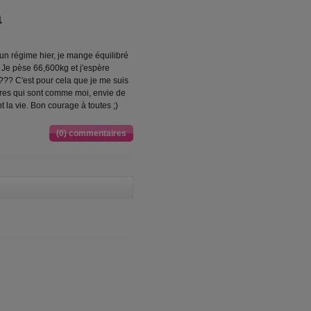
a
 un régime hier, je mange équilibré
m Je pèse 66,600kg et j'espère
!!??? C'est pour cela que je me suis
utres qui sont comme moi, envie de
 la vie. Bon courage à toutes ;)
(0) commentaires