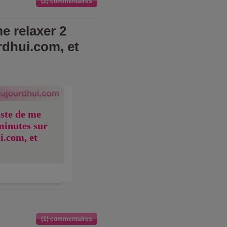
(2) commentaires
e relaxer 2
rdhui.com, et
uste de me
minutes sur
i.com, et
(1) commentaires