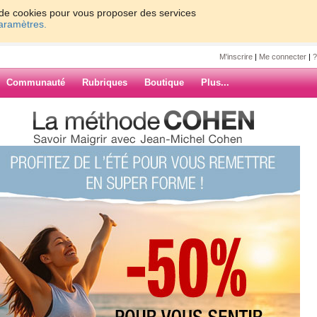
on de cookies pour vous proposer des services
paramètres.
M'inscrire
|
Me connecter
|
?
Communauté
Rubriques
Boutique
Plus...
8
s à éviter à la
ARCHIVES