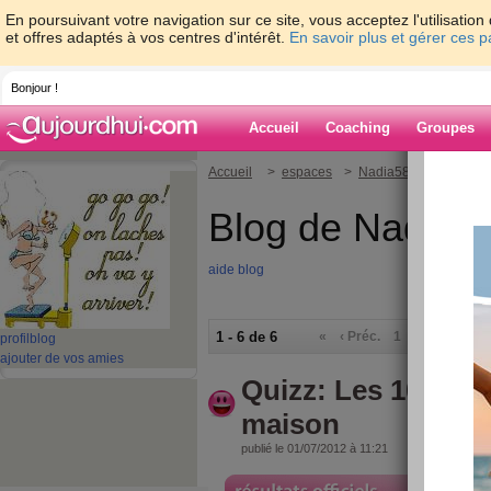
En poursuivant votre navigation sur ce site, vous acceptez l'utilisati
et offres adaptés à vos centres d'intérêt.
En savoir plus et gérer ces 
Bonjour !
Accueil
Coaching
Groupes
Accueil
>
espaces
>
Nadia58
Blog de Nadia5
aide blog
1 - 6 de 6
«
‹ Préc.
1
Suiv. ›
»
profil
blog
ajouter de vos amies
Quizz: Les 10 piège
maison
publié le 01/07/2012 à 11:21