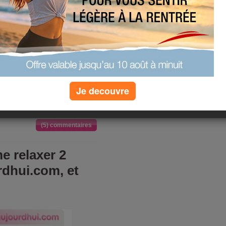
au quizz
ges à éviter
n
»
plus de quizz
Je decouvre
(5) commentaires
e relaxer 2
rdhui.com, et