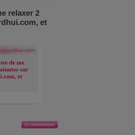
e relaxer 2
rdhui.com, et
uste de me
minutes sur
i.com, et
(1) commentaires