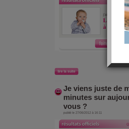
10/10
j'ai fait
Les 10 piè
à la maiso
lire la suite
Je viens juste de m
minutes sur aujou
vous ?
publié le 27/06/2012 à 16:11