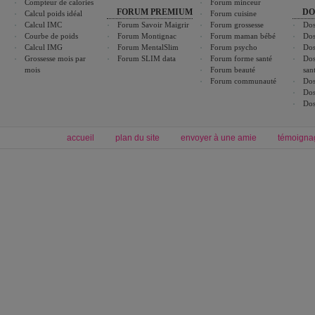
Compteur de calories
Forum minceur
FORUM PREMIUM
DO
Calcul poids idéal
Forum cuisine
Calcul IMC
Forum Savoir Maigrir
Forum grossesse
Dos
Courbe de poids
Forum Montignac
Forum maman bébé
Dos
Calcul IMG
Forum MentalSlim
Forum psycho
Dos
Grossesse mois par
Forum SLIM data
Forum forme santé
Dos
mois
Forum beauté
san
Forum communauté
Dos
Dos
Dos
accueil
plan du site
envoyer à une amie
témoigna
Forum minceur
Forum cuisine
Commencer un régime
boissons, vins et cocktails
Alimentation équilibrée et nutrition
astuces et bons plans
Minceur
Recette cuisine
exercices physiques
recette facile
produits minceur
Recette poulet
Tags
:
ventre plat
|
maigrir des fesses
|
abdominaux
|
régime américain
|
régime mayo
|
Découvrez aussi
:
exercices abdominaux
|
recette wok
|