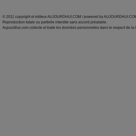
ANXA Partenaires
:
Recette
de cuisine |
Recette cuisine
|
© 2011 copyright et éditeur AUJOURDHUI.COM / powered by AUJOURDHUI.CO
Reproduction totale ou partielle interdite sans accord préalable.
Aujourdhui.com collecte et traite les données personnelles dans le respect de la 