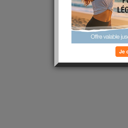
lire la suite
1 - 1 de 1
«
‹ Préc.
1
Suiv. ›
»
Je 