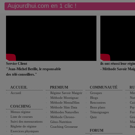
Aujourdhui.com en 1 clic !
Service Client
ils ont réussi leur rég
"Jean-Michel Berille, le responsable
- Méthode Savoir Maig
des télé-conseillers."
ACCUEIL
PREMIUM
COMMUNAUTÉ
RU
Accueil
Régime Savoir Maigrir
Groupes
Min
Méthode Montignac
Blogs
Nut
Méthode MentalSlim
Rencontres
Cui
COACHING
Méthode Slim Data
Bons plans
Psy
Menus régime
Méthodes Naturelles
Témoignages
For
Liste de courses
Méthode Chrono-
Quiz
Gro
Suivi des mensurations
Géno-Nutrition
Ma
Réglette de régime
Coaching Grossesse
Bea
FORUM
Exercices physiques