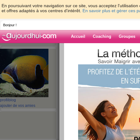
En poursuivant votre navigation sur ce site, vous acceptez l'utilisati
et offres adaptés à vos centres d'intérêt.
En savoir plus et gérer ces 
Bonjour !
Accueil
Coaching
Groupes
Accueil
>
espaces
>
NINICOUNTRY
Blog de NINI
aide blog
1 - 1 de 1
«
‹ Préc.
1
Suiv. ›
»
profil
blog
ajouter de vos amies
Je m’appelle...
publié le 10/06/2008 à 10:30
Je m’appelle...Jeannine, j'ai pris 12 kgs en 1 
désire perdre ces kilos pour rentrer à nouveau
Merci de m'y aider.