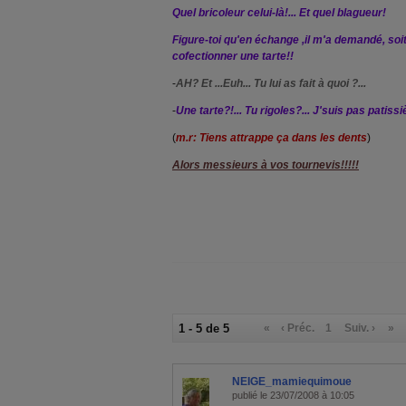
Quel bricoleur celui-là!... Et quel blagueur!
Figure-toi qu'en échange ,il m'a demandé, soit 
cofectionner une tarte!!
-
AH? Et ...Euh... Tu lui as fait à quoi ?...
-
Une tarte?!... Tu rigoles?... J'suis pas patissi
(
m.r: Tiens attrappe ça dans les dents
)
Alors messieurs à vos tournevis!!!!!
1 - 5 de 5
«
‹ Préc.
1
Suiv. ›
»
NEIGE_mamiequimoue
publié le 23/07/2008 à 10:05