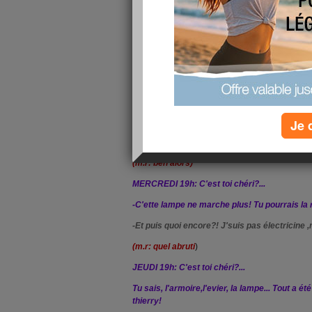
LUNDI 19h: C'est toi chéri?...
Dis, les tablettes de l'armoire se sont écroul
-
Oh! Hé!... J' suis pas menuisier, moi!
(
ma réflexion : matcho va!...)
MARDI 19h: C'est toi chéri?...
-Regarde, il y a une fuite sous l'évier! Il faud
Je 
-Oh ! He!, ça ne va pas , non? J'suis pas plom
(m.r: ben alors)
MERCREDI 19h: C'est toi chéri?...
-C'ette lampe ne marche plus! Tu pourrais la ra
-Et puis quoi encore?! J'suis pas électricine ,m
(m.r: quel abruti
)
JEUDI 19h: C'est toi chéri?...
Tu sais, l'armoire,l'evier, la lampe... Tout a ét
thierry!