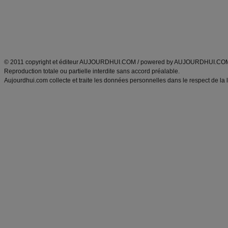
Tags
:
ventre plat
|
maigrir des fesses
|
abdominaux
|
régime américain
|
régime mayo
|
Découvrez aussi
:
exercices abdominaux
|
recette wok
|
ANXA Partenaires
:
Recette
de cuisine |
Recette cuisine
|
© 2011 copyright et éditeur AUJOURDHUI.COM / powered by AUJOURDHUI.CO
Reproduction totale ou partielle interdite sans accord préalable.
Aujourdhui.com collecte et traite les données personnelles dans le respect de la 