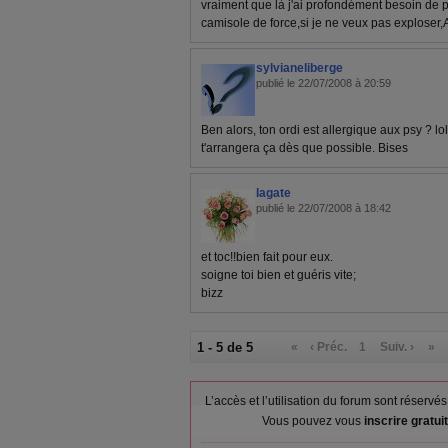
vraiment que là j'ai profondément besoin de pl
camisole de force,si je ne veux pas exploser,
sylvianeliberge
publié le 22/07/2008 à 20:59
Ben alors, ton ordi est allergique aux psy ? lol
t'arrangera ça dès que possible. Bises
lagate
publié le 22/07/2008 à 18:42
et toc!!bien fait pour eux.
soigne toi bien et guéris vite;
bizz
1 - 5 de 5
«
‹ Préc.
1
Suiv. ›
»
L’accès et l’utilisation du forum sont réser
Vous pouvez vous
inscrire gratu