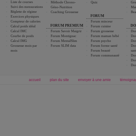
Liste de courses
Méthode Chrono-
Quiz
Gro
Suivi des mensurations
Géno-Nutrition
Ma
Réglette de régime
Coaching Grossesse
Bea
FORUM
Exercices physiques
Compteur de calories
Forum minceur
FORUM PREMIUM
DO
Calcul poids idéal
Forum cuisine
Calcul IMC
Forum Savoir Maigrir
Forum grossesse
Dos
Courbe de poids
Forum Montignac
Forum maman bébé
Dos
Calcul IMG
Forum MentalSlim
Forum psycho
Dos
Grossesse mois par
Forum SLIM data
Forum forme santé
Dos
mois
Forum beauté
san
Forum communauté
Dos
Dos
Dos
accueil
plan du site
envoyer à une amie
témoigna
Forum minceur
Forum cuisine
Commencer un régime
boissons, vins et cocktails
Alimentation équilibrée et nutrition
astuces et bons plans
Minceur
Recette cuisine
exercices physiques
recette facile
produits minceur
Recette poulet