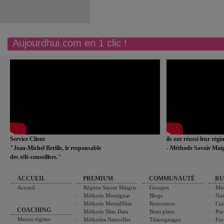
Aujourdhui.com en 1 clic !
Service Client
ils ont réussi leur rég
"Jean-Michel Berille, le responsable
- Méthode Savoir Maig
des télé-conseillers."
ACCUEIL
PREMIUM
COMMUNAUTÉ
RU
Accueil
Régime Savoir Maigrir
Groupes
Min
Méthode Montignac
Blogs
Nut
Méthode MentalSlim
Rencontres
Cui
COACHING
Méthode Slim Data
Bons plans
Psy
Menus régime
Méthodes Naturelles
Témoignages
For