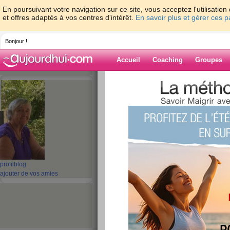
En poursuivant votre navigation sur ce site, vous acceptez l'utilisati
et offres adaptés à vos centres d'intérêt.
En savoir plus et gérer ces 
Bonjour !
Accueil
Coaching
Groupes
Accueil
>
espaces
>
NEIGE_mamiequimo
Blog de
NEIGE_mamieq
aide blog
bricolage
profil
blog
ajouter de vos amies
publié le 22/07/2008 à 09:29
MESSIEURS,VOILA POUR QUOI IL FA
BRICOLER!!!!...