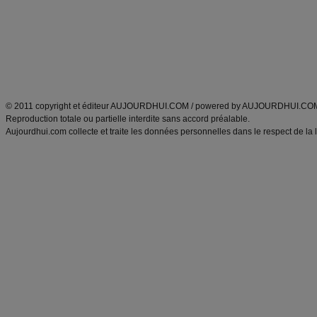
produits minceur
Recette poulet
Tags
:
ventre plat
|
maigrir des fesses
|
abdominaux
|
régime américain
|
régime mayo
|
Découvrez aussi
:
exercices abdominaux
|
recette wok
|
ANXA Partenaires
:
Recette
de cuisine |
Recette cuisine
|
© 2011 copyright et éditeur AUJOURDHUI.COM / powered by AUJOURDHUI.CO
Reproduction totale ou partielle interdite sans accord préalable.
Aujourdhui.com collecte et traite les données personnelles dans le respect de la 