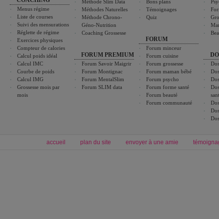
COACHING
Méthode Slim Data
Bons plans
Psy
Menus régime
Méthodes Naturelles
Témoignages
For
Liste de courses
Méthode Chrono-
Quiz
Gro
Suivi des mensurations
Géno-Nutrition
Ma
Réglette de régime
Coaching Grossesse
Bea
FORUM
Exercices physiques
Compteur de calories
Forum minceur
FORUM PREMIUM
DO
Calcul poids idéal
Forum cuisine
Calcul IMC
Forum Savoir Maigrir
Forum grossesse
Dos
Courbe de poids
Forum Montignac
Forum maman bébé
Dos
Calcul IMG
Forum MentalSlim
Forum psycho
Dos
Grossesse mois par
Forum SLIM data
Forum forme santé
Dos
mois
Forum beauté
san
Forum communauté
Dos
Dos
Dos
accueil
plan du site
envoyer à une amie
témoigna
Forum minceur
Forum cuisine
Commencer un régime
boissons, vins et cocktails
Alimentation équilibrée et nutrition
astuces et bons plans
Minceur
Recette cuisine
exercices physiques
recette facile