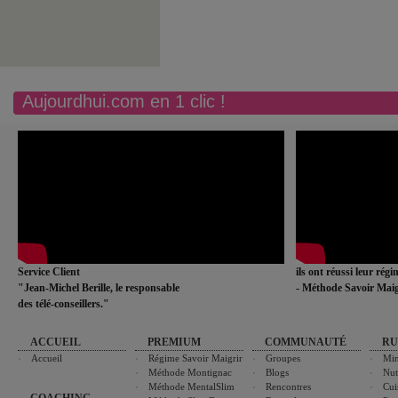
Aujourdhui.com en 1 clic !
Service Client
ils ont réussi leur rég
"Jean-Michel Berille, le responsable
- Méthode Savoir Maig
des télé-conseillers."
ACCUEIL
PREMIUM
COMMUNAUTÉ
RU
Accueil
Régime Savoir Maigrir
Groupes
Min
Méthode Montignac
Blogs
Nut
Méthode MentalSlim
Rencontres
Cui