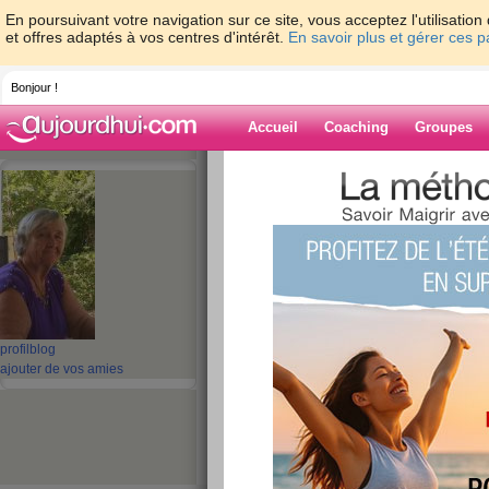
En poursuivant votre navigation sur ce site, vous acceptez l'utilisati
et offres adaptés à vos centres d'intérêt.
En savoir plus et gérer ces 
Bonjour !
Accueil
Coaching
Groupes
Accueil
>
espaces
>
NEIGE_mamiequimo
Blog de
NEIGE_mamieq
aide blog
ch'ti va bien ?par
profil
blog
ajouter de vos amies
publié le 16/07/2008 à 11:29