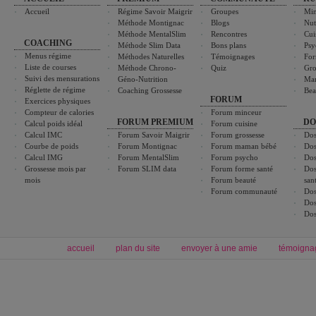
Accueil
Régime Savoir Maigrir
Groupes
Min
Méthode Montignac
Blogs
Nut
Méthode MentalSlim
Rencontres
Cui
COACHING
Méthode Slim Data
Bons plans
Psy
Menus régime
Méthodes Naturelles
Témoignages
For
Liste de courses
Méthode Chrono-
Quiz
Gro
Suivi des mensurations
Géno-Nutrition
Ma
Réglette de régime
Coaching Grossesse
Bea
FORUM
Exercices physiques
Compteur de calories
Forum minceur
FORUM PREMIUM
DO
Calcul poids idéal
Forum cuisine
Calcul IMC
Forum Savoir Maigrir
Forum grossesse
Dos
Courbe de poids
Forum Montignac
Forum maman bébé
Dos
Calcul IMG
Forum MentalSlim
Forum psycho
Dos
Grossesse mois par
Forum SLIM data
Forum forme santé
Dos
mois
Forum beauté
san
Forum communauté
Dos
Dos
Dos
accueil
plan du site
envoyer à une amie
témoigna
Forum minceur
Forum cuisine
Commencer un régime
boissons, vins et cocktails
Alimentation équilibrée et nutrition
astuces et bons plans