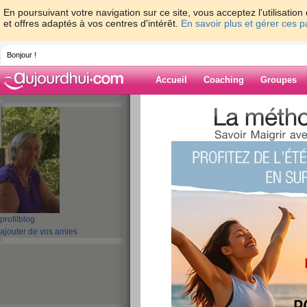
En poursuivant votre navigation sur ce site, vous acceptez l'utilisati
et offres adaptés à vos centres d'intérêt.
En savoir plus et gérer ces 
Bonjour !
Accueil
Coaching
Groupes
Accueil
>
espaces
>
NEIGE_mamiequimo
Blog de
NEIGE_mamieq
aide blog
juste pour rester 
profil
blog
ajouter de vos amies
publié le 12/02/2014 à 11:46