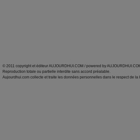
Minceur
Recette cuisine
exercices physiques
recette facile
produits minceur
Recette poulet
Tags
:
ventre plat
|
maigrir des fesses
|
abdominaux
|
régime américain
|
régime mayo
|
Découvrez aussi
:
exercices abdominaux
|
recette wok
|
ANXA Partenaires
:
Recette
de cuisine |
Recette cuisine
|
© 2011 copyright et éditeur AUJOURDHUI.COM / powered by AUJOURDHUI.CO
Reproduction totale ou partielle interdite sans accord préalable.
Aujourdhui.com collecte et traite les données personnelles dans le respect de la 