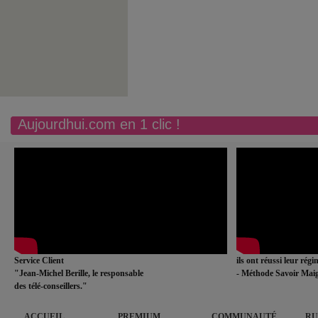
Aujourdhui.com en 1 clic !
Service Client
ils ont réussi leur rég
"Jean-Michel Berille, le responsable
- Méthode Savoir Maig
des télé-conseillers."
ACCUEIL
PREMIUM
COMMUNAUTÉ
RU