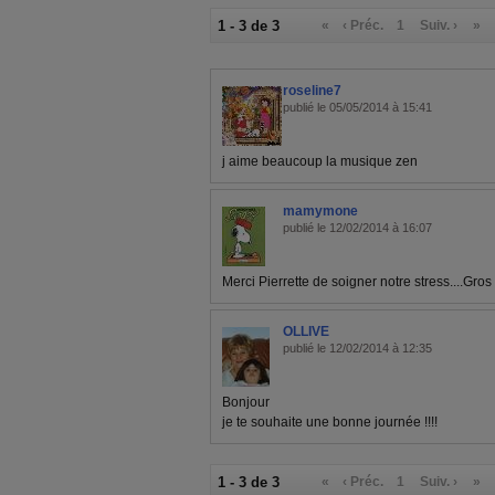
1 - 3 de 3
«
‹ Préc.
1
Suiv. ›
»
roseline7
publié le 05/05/2014 à 15:41
j aime beaucoup la musique zen
mamymone
publié le 12/02/2014 à 16:07
Merci Pierrette de soigner notre stress....Gros 
OLLIVE
publié le 12/02/2014 à 12:35
Bonjour
je te souhaite une bonne journée !!!!
1 - 3 de 3
«
‹ Préc.
1
Suiv. ›
»