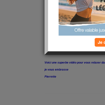
Je 
Voici une superbe vidéo pour vous relaxer d
je vous embrasse
Pierrette